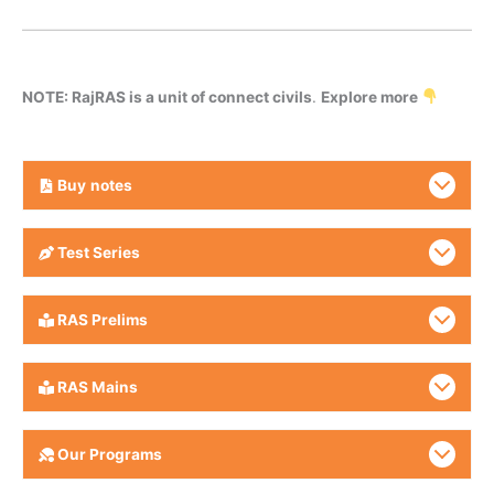
NOTE: RajRAS is a unit of connect civils
.
Explore more
Buy
notes
Test Series
RAS Prelims
RAS Mains
Our Programs