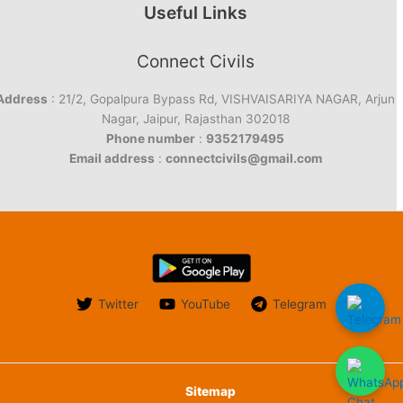
Useful Links
Connect Civils
Address
: 21/2, Gopalpura Bypass Rd, VISHVAISARIYA NAGAR, Arjun
Nagar, Jaipur, Rajasthan 302018
Phone number
:
9352179495
Email address
:
connectcivils@gmail.com
Twitter
YouTube
Telegram
Sitemap