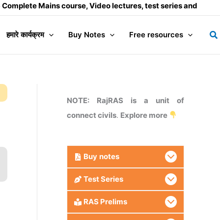
Mains course, Video lectures, test series and Daily answer w
Se
हमारे कार्यक्रम
Buy Notes
Free resources
NOTE: RajRAS is a unit of
connect civils
.
Explore more
Buy
notes
Test Series
RAS Prelims