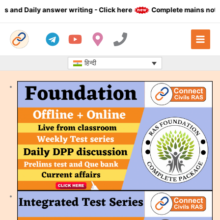
Skip
Click here
Complete mains notes (23 Subjects, standard sourc
to
content
हिन्दी