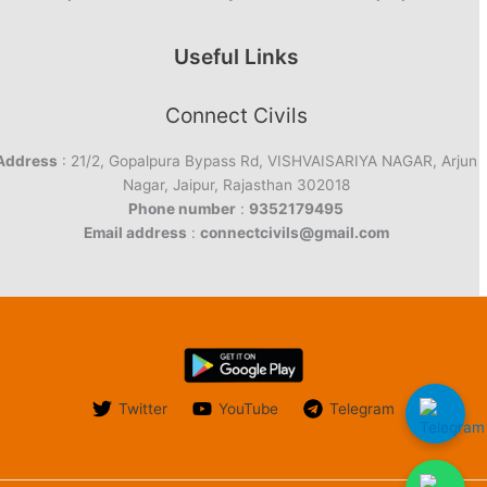
Useful Links
Connect Civils
Address
: 21/2, Gopalpura Bypass Rd, VISHVAISARIYA NAGAR, Arjun
Nagar, Jaipur, Rajasthan 302018
Phone number
:
9352179495
Email address
:
connectcivils@gmail.com
Twitter
YouTube
Telegram