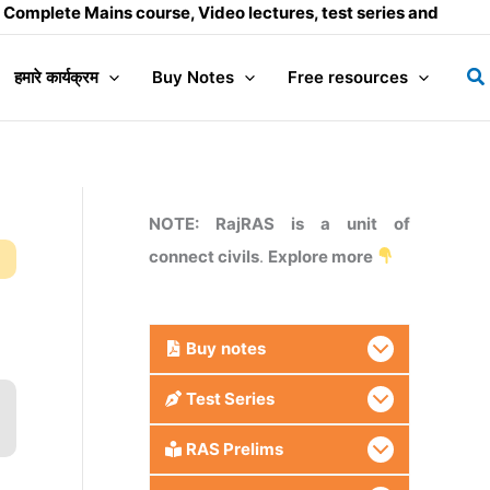
ains course, Video lectures, test series and Daily answer wr
Se
हमारे कार्यक्रम
Buy Notes
Free resources
NOTE: RajRAS is a unit of
connect civils
.
Explore more
Buy
notes
Test Series
RAS Prelims