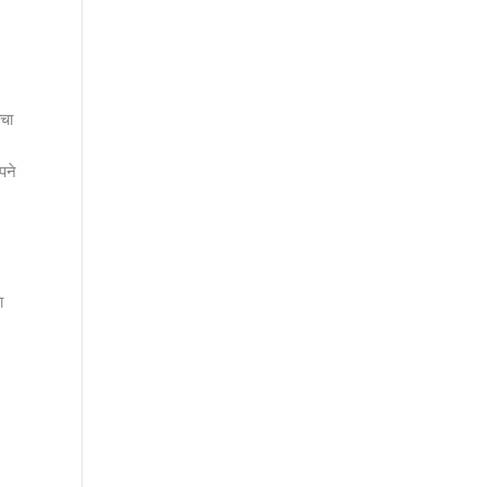
ाचा
पने
ा