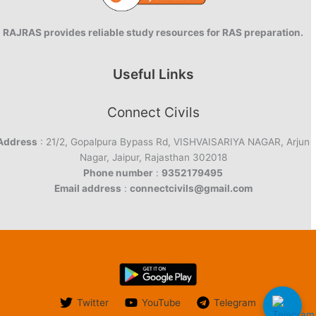
RAJRAS provides reliable study resources for RAS preparation.
Useful Links
Connect Civils
Address
: 21/2, Gopalpura Bypass Rd, VISHVAISARIYA NAGAR, Arjun
Nagar, Jaipur, Rajasthan 302018
Phone number
:
9352179495
Email address
:
connectcivils@gmail.com
Twitter
YouTube
Telegram