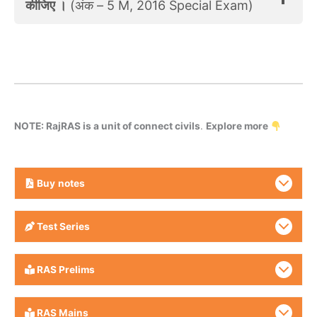
कीजिए ।
(अंक – 5 M, 2016 Special Exam)
NOTE: RajRAS is a unit of connect civils
.
Explore more
Buy
notes
Test Series
RAS Prelims
RAS Mains