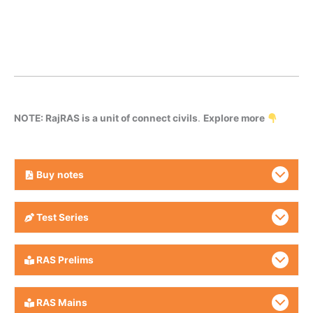
NOTE: RajRAS is a unit of connect civils
.
Explore more
Buy
notes
Test Series
RAS Prelims
RAS Mains