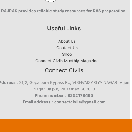
RAJRAS provides reliable study resources for RAS preparation.
Useful Links
About Us
Contact Us
Shop
Connect Civils Monthly Magazine
Connect Civils
Address
: 21/2, Gopalpura Bypass Rd, VISHVAISARIYA NAGAR, Arjun
Nagar, Jaipur, Rajasthan 302018
Phone number
:
9352179495
Email address
:
connectcivils@gmail.com