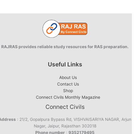
RAJRAS provides reliable study resources for RAS preparation.
Useful Links
About Us
Contact Us
Shop
Connect Civils Monthly Magazine
Connect Civils
Address
: 21/2, Gopalpura Bypass Rd, VISHVAISARIYA NAGAR, Arjun
Nagar, Jaipur, Rajasthan 302018
Phone number
:
9352179495