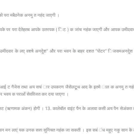
 परा मबैठनेक अनमु त नहंद जाएगी ।
प­के पर परा देतेहतब आपके उतर­पक ( िट ) क जांच नहंक जाएगी और आपक उमीदवा
 उमीदवार के लए वशषे अनदुेश” और परा भवन के बाहर दशत “पोटर” िजसमअनदुेश
, आई ट गैजेस तथा अय सचं ार उपकरण जैसेलटूूथ आद के इतमे ाल क अनमु त नहं
 भवय क पराओं सेवविजत कर दया जाएगा ।
नट (ऋणामक अंकन) होगी । 13. कालेबॉल वाइंट पैन के अलावा कसी अय पैन सेअंकत
ा भवन मन लाएं यक उनक सरुा सुनिचत नहंक जा सकती । इस सबं ंध महुए नकु सान के