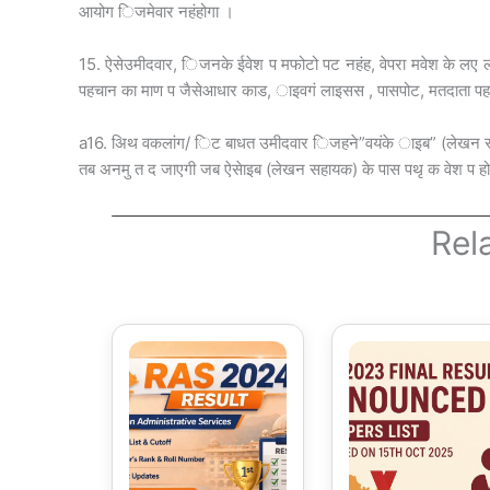
आयोग िजमेवार नहंहोगा ।
15. ऐसेउमीदवार, िजनके ई­वेश प मफोटो पट नहंह, वेपरा मवेश के ल
पहचान का माण प जैसेआधार काड, ाइवगं लाइसस , पासपोट, मतदाता पह
a16. अिथ वकलांग/ िट बाधत उमीदवार िजहने”वयंके ाइब” (लेखन सह
तब अनमु त द जाएगी जब ऐसेाइब (लेखन सहायक) के पास पथृ क वेश प हो
Rel