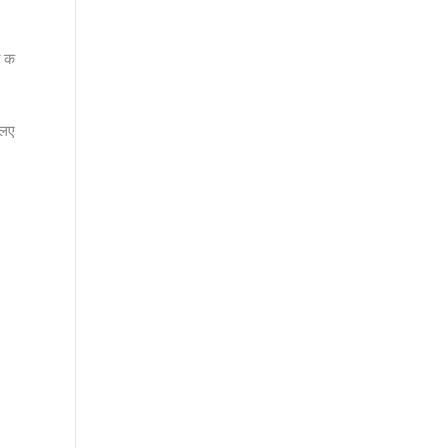
ो क
 लए