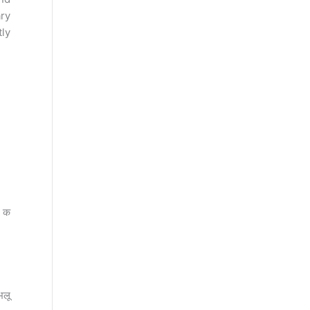
ary
ly
क क
भलू