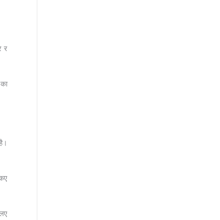
र र
 का
है।
 कए
 लए