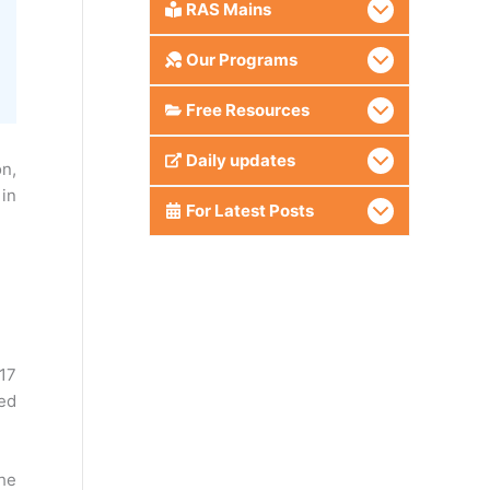
RAS Mains
Our Programs
Free Resources
Daily updates
on,
 in
For Latest Posts
017
ed
he