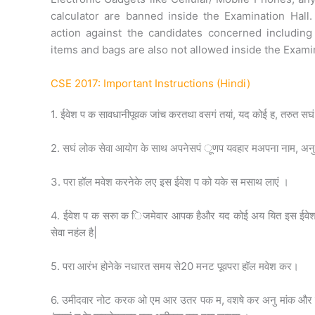
calculator are banned inside the Examination Hall. 
action against the candidates concerned including
items and bags are also not allowed inside the Exami
CSE 2017: Important Instructions (Hindi)
1. ई­वेश प क सावधानीपूवक जांच करतथा वसगं तयां, यद कोई ह, तरुत सघ
2. सघं लोक सेवा आयोग के साथ अपनेसपं ूणप यवहार मअपना नाम, अन
3. परा हॉल मवेश करनेके लए इस ई­वेश प को यके स मसाथ लाएं ।
4. ई­वेश प क सरुा क िजमेवार आपक हैऔर यद कोई अय यित इस ई­व
सेवा नहंल है|
5. परा आरंभ होनेके नधारत समय से20 मनट पूवपरा हॉल मवेश कर।
6. उमीदवार नोट करक ओ एम आर उतर पक म, वशषे कर अनु मांक और 