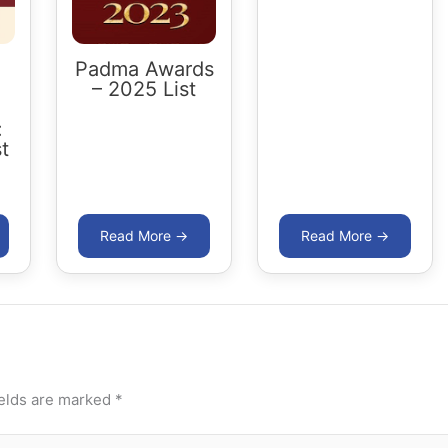
Padma Awards
– 2025 List
:
t
ields are marked
*