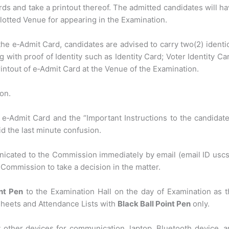
ds and take a printout thereof. The admitted candidates will h
llotted Venue for appearing in the Examination.
 the e‐Admit Card, candidates are advised to carry two(2) identi
with proof of Identity such as Identity Card; Voter Identity Ca
intout of e‐Admit Card at the Venue of the Examination.
on.
e e‐Admit Card and the “Important Instructions to the candidat
id the last minute confusion.
icated to the Commission immediately by email (email ID usc
 Commission to take a decision in the matter.
int Pen
to the Examination Hall on the day of Examination as 
Sheets and Attendance Lists with
Black Ball Point Pen
only.
y other devices for communication, laptop, Bluetooth device, 