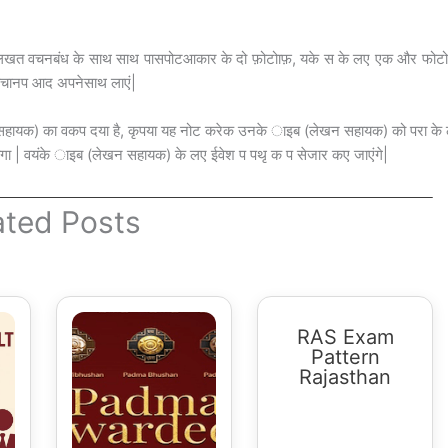
ए लखत वचनबंध के साथ­ साथ पासपोटआकार के दो फ़ोटोाफ़, यके स के लए एक और फोट
चान­प आद अपनेसाथ लाएं|
ायक) का वकप दया है, कृपया यह नोट करेक उनके ाइब (लेखन सहायक) को परा के
गा | वयंके ाइब (लेखन सहायक) के लए ई­वेश प पथृ क प सेजार कए जाएंगे|
ated Posts
RAS Exam
Pattern
Rajasthan