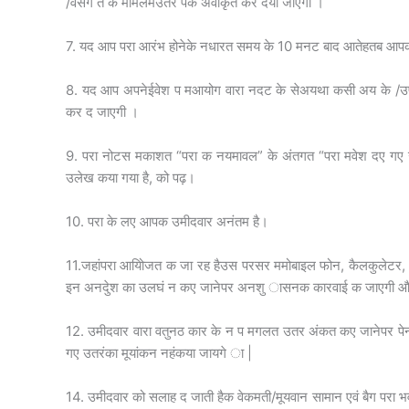
/वसगं त के मामलेमउतर पक अवीकृत कर दया जाएगा ।
7. यद आप परा आरंभ होनेके नधारत समय के 10 मनट बाद आतेहतब आपको
8. यद आप अपनेई­वेश प मआयोग वारा नदट के सेअयथा कसी अय के /उ
कर द जाएगी ।
9. परा नोटस मकाशत “परा क नयमावल” के अंतगत “परा मवेश दए गए
उलेख कया गया है, को पढ़।
10. परा के लए आपक उमीदवार अनंतम है।
11.जहांपरा आयोिजत क जा रह हैउस परसर ममोबाइल फोन, कैलकुलेटर
इन अनदुेश का उलघं न कए जानेपर अनशु ासनक कारवाई क जाएगी और
12. उमीदवार वारा वतुनठ कार के न प मगलत उतर अंकत कए जानेपर पे
गए उतरंका मूयांकन नहंकया जायगे ा |
14. उमीदवार को सलाह द जाती हैक वेकमती/मूयवान सामान एवं बैग पर