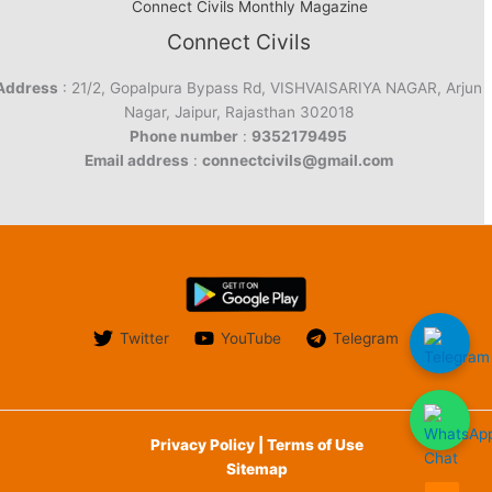
Connect Civils Monthly Magazine
Connect Civils
Address
: 21/2, Gopalpura Bypass Rd, VISHVAISARIYA NAGAR, Arjun
Nagar, Jaipur, Rajasthan 302018
Phone number
:
9352179495
Email address
:
connectcivils@gmail.com
Twitter
YouTube
Telegram
Privacy Policy | Terms of Use
Sitemap