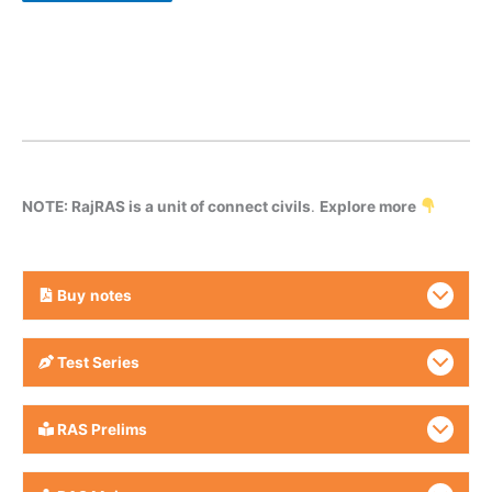
NOTE: RajRAS is a unit of connect civils
.
Explore more
Buy
notes
Test Series
RAS Prelims