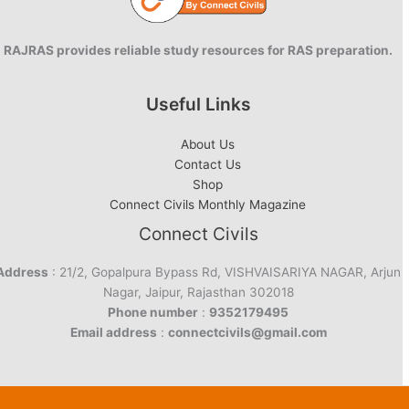
RAJRAS provides reliable study resources for RAS preparation.
Useful Links
About Us
Contact Us
Shop
Connect Civils Monthly Magazine
Connect Civils
Address
: 21/2, Gopalpura Bypass Rd, VISHVAISARIYA NAGAR, Arjun
Nagar, Jaipur, Rajasthan 302018
Phone number
:
9352179495
Email address
:
connectcivils@gmail.com