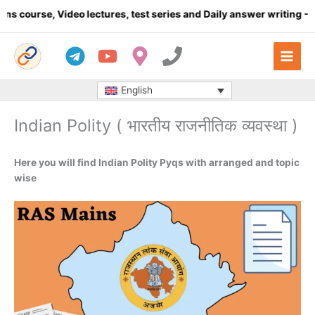
Skip
ideo lectures, test series and Daily answer writing
- Click here
to
content
English
Indian Polity ( भारतीय राजनीतिक व्यवस्था )
Here you will find Indian Polity Pyqs with arranged and topic
wise