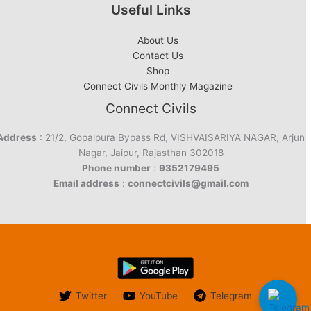
Useful Links
About Us
Contact Us
Shop
Connect Civils Monthly Magazine
Connect Civils
Address
: 21/2, Gopalpura Bypass Rd, VISHVAISARIYA NAGAR, Arjun
Nagar, Jaipur, Rajasthan 302018
Phone number
:
9352179495
Email address
:
connectcivils@gmail.com
Twitter
YouTube
Telegram