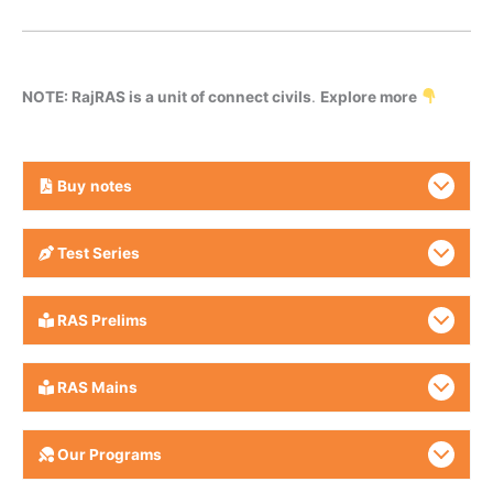
NOTE: RajRAS is a unit of connect civils
.
Explore more
Buy
notes
Test Series
RAS Prelims
RAS Mains
Our Programs