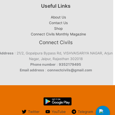
Useful Links
About Us
Contact Us
Shop
Connect Civils Monthly Magazine
Connect Civils
Address
: 21/2, Gopalpura Bypass Rd, VISHVAISARIYA NAGAR, Arjun
Nagar, Jaipur, Rajasthan 302018
Phone number
:
9352179495
Email address
:
connectcivils@gmail.com
Twitter
YouTube
Telegram