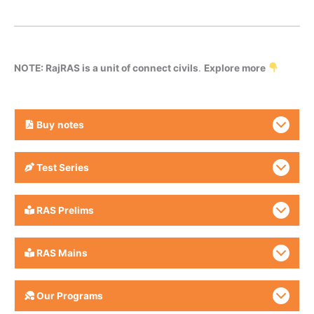
NOTE: RajRAS is a unit of connect civils
.
Explore more
Buy
notes
Test Series
RAS Prelims
RAS Mains
Our Programs