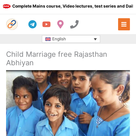
Skip
Complete Mains course, Video lectures, test series and Daily an
to
content
English
Child Marriage free Rajasthan
Abhiyan