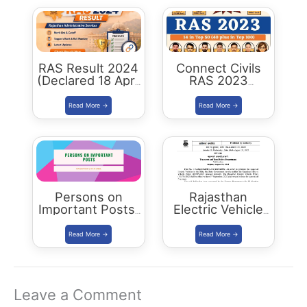
RAS Result 2024
Connect Civils
(Declared 18 April
RAS 2023
2026) : Merit List,
Success : 40
Cutoff & Toppers
Plus Connect
Civils Aspirants
Selected Across
Rajasthan
Persons on
Rajasthan
Important Posts:
Electric Vehicle
January 2024
Policy
(REVP)-2022
released
Leave a Comment