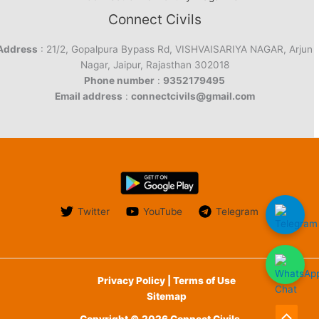
Connect Civils
Address
: 21/2, Gopalpura Bypass Rd, VISHVAISARIYA NAGAR, Arjun
Nagar, Jaipur, Rajasthan 302018
Phone number
:
9352179495
Email address
:
connectcivils@gmail.com
Twitter
YouTube
Telegram
Privacy Policy | Terms of Use
Sitemap