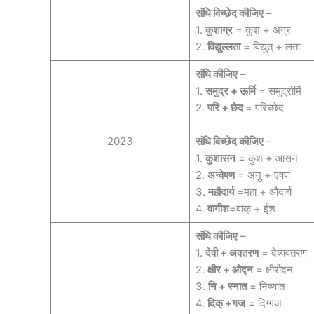
संधि विच्छेद कीजिए
–
1.
कुशाग्र
= कुश + अग्र
2.
विद्युल्लता
= विद्युत् + लता
संधि कीजिए
–
1.
समुद्र + ऊर्मि
= समुद्रोर्मि
2.
परि + छेद
= परिच्छेद
2023
संधि विच्छेद कीजिए
–
1.
कुशासन
= कुश + आसन
2.
अन्वेषण
= अनु + एषण
3.
महौदार्य
=महा + औदार्य
4.
वागीश
=वाक् + ईश
संधि कीजिए
–
1.
देवी + अवतरण
= देव्यवतरण
2.
क्षीर + ओद्न
= क्षीरौदन
3.
नि + स्नात
= निष्णात
4.
दिक् +गज
= दिग्गज