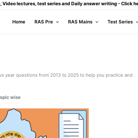
ures, test series and Daily answer writing
- Click here
Co
Home
RAS Pre
RAS Mains
Test Series
ous year questions from 2013 to 2025 to help you practice and
opic wise