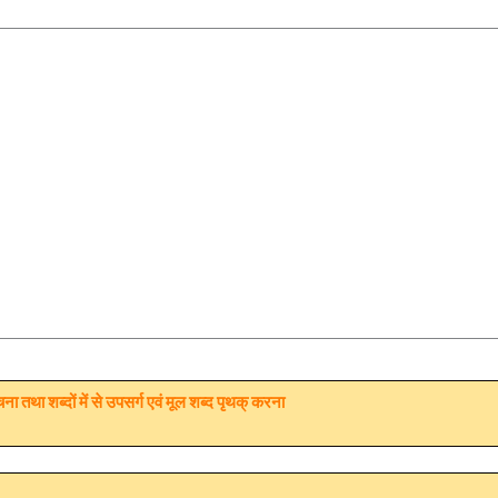
चना तथा शब्दों में से उपसर्ग एवं मूल शब्द पृथक्‌ करना