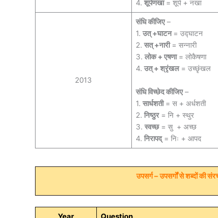
4.
शूर्पणखा
= शूर्प + नखा
संधि कीजिए
–
1.
उत्‌ +घाटन
= उद्घाटन
2.
सत्‌ +नारी
= सन्नारी
3.
​​लोक + एषणा
= लोकैषणा
4.
उत्‌ + श्रृंखल
= उच्छृंखल
2013
संधि विच्छेद कीजिए
–
1.
सार्धशती
= स + अर्धशती
2.
निष्ठुर
= नि + स्थुर
3.
स्वच्छ
= सु + अच्छ
4.
निरापद्‌
= निः + आपद
उपसर्ग – उपसर्गों से शब्दों की संर
Year
Question