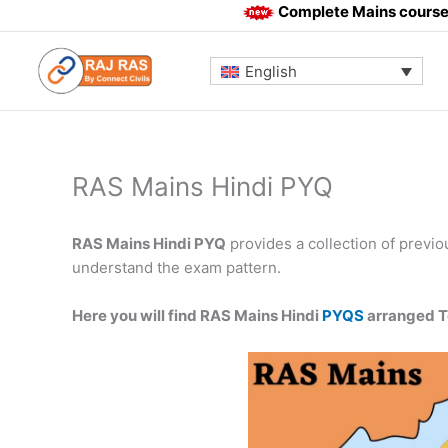
Skip
Complete Mains course, Video lect
to
content
English
RAS Mains Hindi PYQ
RAS Mains Hindi PYQ
provides a collection of previ
understand the exam pattern.
Here you will find RAS Mains Hindi
PYQS
arranged T