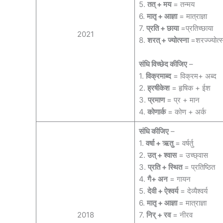
5.
तत् + मय
= तन्मय
6.
मातृ + आज्ञा
= मात्राज्ञा
7.
प्रति + छाया
=प्रतिच्छाया
2021
8.
शरत् + ज्योत्स्ना
=शरज्ज्योत्स
संधि विच्छेद कीजिए
–
1.
विक्रमाब्द
= विक्रम+ अब्द
2.
ह्रषीकेश
= हृषिक + ईश
3.
प्रमाण
= प्र + मान
4.
कोणार्क
= कोण + अर्क
संधि कीजिए
–
1.
वर्षा + ऋतु
= वर्षर्तु
2.
उत्‌ + श्वास
= उच्छ्वास
3.
प्रति + स्थित
= प्रतिष्ठित
4.
गै+ अन
= गायन
5.
देवी + ऐश्वर्य
= देव्यैश्वर्य
6.
मातृ + आज्ञा
= मात्राज्ञा
2018
7.
निर्‌ + रव
= नीरव