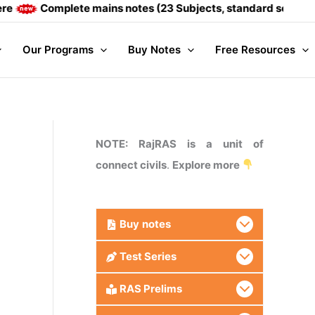
mplete mains notes (23 Subjects, standard sources like RBSE
Our Programs
Buy Notes
Free Resources
NOTE: RajRAS is a unit of
connect civils
.
Explore more
Buy
notes
Test Series
RAS Prelims