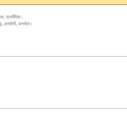
क, प्राग्वैदिक।
़, अनहोनी, अनमोल।