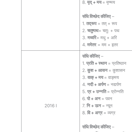
8.
मृद् + मय
= मृण्मय
संधि विच्छेद कीजिए
–
1.
तद्रूप
= तत् + रूप
2.
चतुष्पथ
= चतुः + पथ
3.
मध्वरि
= मधु + अरि
4.
ममेतर
= मम + इतर
संधि कीजिए
–
1.
प्रति + स्थान
= प्रतिष्ठान
2.
कुश + आसन
= कुशासन
3.
वाक् + मय
= वाङ्मय
4.
नदी + अर्पण
= नद्यर्पण
5.
प्र + उन्‍नति
= प्रोन्नति
6.
पो + अन
= पवन
2016 I
7.
नि + ऊन
= न्यून
8.
वि + अग्र
= व्यग्र
संधि विच्छेद कीजिए
–