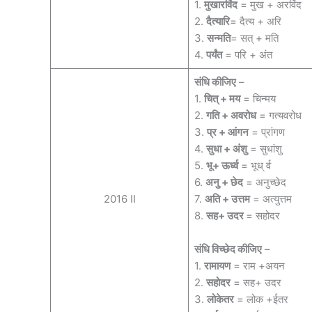
1.
मुखारविंद
= मुख + अरविंद
2.
दैत्यारि
= दैत्य + अरि
3.
सन्मति
= सत् + मति
4.
पर्यंत
= परि + अंत
संधि कीजिए
–
1.
चित् + मय
= चिन्मय
2.
गति + अवरोध
= गत्यवरोध
3.
प्र + आंगन
= प्रांगण
4.
सुधा + अंशु
= सुधांशु
5.
भू+ ऊर्ध्व
= भूध् र्व
6.
अनु + छेद
= अनुच्छेद
2016 II
7.
अति + उत्तम
= अत्युत्तम
8.
सह+ उदर
= सहोदर
संधि विच्छेद कीजिए
–
1.
रामायण
= राम +अयन
2.
सहोदर
= सह+ उदर
3.
लोकेतर
= लोक +ईतर