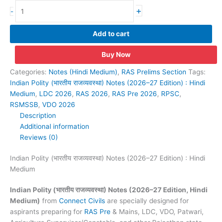
Indian
+
-
Polity
(भारतीय
Add to cart
राजव्यवस्था)
Notes
Buy Now
(2026–
27
Categories:
Notes (Hindi Medium)
,
RAS Prelims Section
Tags:
Edition)
Indian Polity (भारतीय राजव्यवस्था) Notes (2026–27 Edition) : Hindi
:
Medium
,
LDC 2026
,
RAS 2026
,
RAS Pre 2026
,
RPSC
,
Hindi
RSMSSB
,
VDO 2026
Medium
Description
quantity
Additional information
Reviews (0)
Indian Polity (भारतीय राजव्यवस्था) Notes (2026–27 Edition) : Hindi
Medium
Indian Polity (भारतीय राजव्यवस्था) Notes (2026–27 Edition, Hindi
Medium)
from
Connect Civils
are specially designed for
aspirants preparing for
RAS Pre
& Mains, LDC, VDO, Patwari,