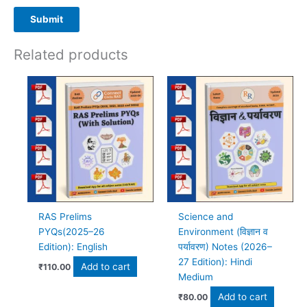
Related products
RAS Prelims
Science and
PYQs(2025–26
Environment (विज्ञान व
Edition): English
पर्यावरण) Notes (2026–
27 Edition): Hindi
Add to cart
₹
110.00
Medium
Add to cart
₹
80.00