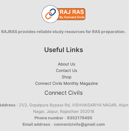
RAJRAS provides reliable study resources for RAS preparation.
Useful Links
About Us
Contact Us
Shop
Connect Civils Monthly Magazine
Connect Civils
Address
: 21/2, Gopalpura Bypass Rd, VISHVAISARIYA NAGAR, Arjun
Nagar, Jaipur, Rajasthan 302018
Phone number
:
9352179495
Email address
:
connectcivils@gmail.com