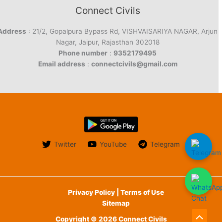
Connect Civils
Address
: 21/2, Gopalpura Bypass Rd, VISHVAISARIYA NAGAR, Arjun
Nagar, Jaipur, Rajasthan 302018
Phone number
:
9352179495
Email address
:
connectcivils@gmail.com
Twitter
YouTube
Telegram
Privacy Policy | Terms of Use
Sitemap
Copyright © 2026 Connect Civils