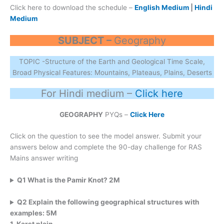
Click here to download the schedule –
English Medium
|
Hindi
Medium
SUBJECT –
Geography
TOPIC -Structure of the Earth and Geological Time Scale,
Broad Physical Features: Mountains, Plateaus, Plains, Deserts
For Hindi medium –
Click here
GEOGRAPHY
PYQs –
Click Here
Click on the question to see the model answer. Submit your
answers below and complete the 90-day challenge for RAS
Mains answer writing
Q1 What is the Pamir Knot? 2M
Q2 Explain the following geographical structures with
examples: 5M