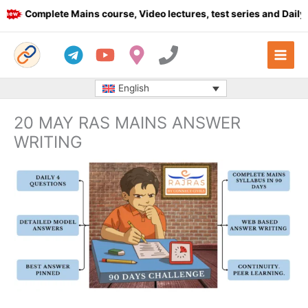
Skip
Complete Mains course, Video lectures, test series and Daily an
to
content
English
20 MAY RAS MAINS ANSWER
WRITING