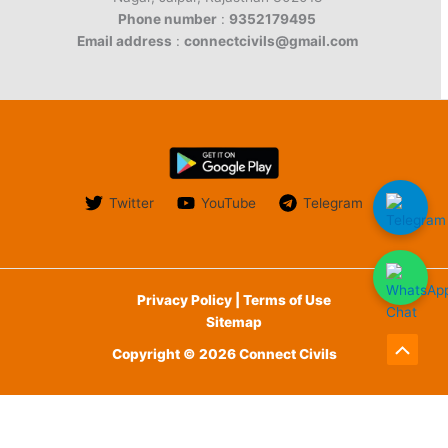
Phone number
:
9352179495
Email address
:
connectcivils@gmail.com
Twitter
YouTube
Telegram
Privacy Policy | Terms of Use
Sitemap
Copyright © 2026 Connect Civils
Scroll
to
English
Top