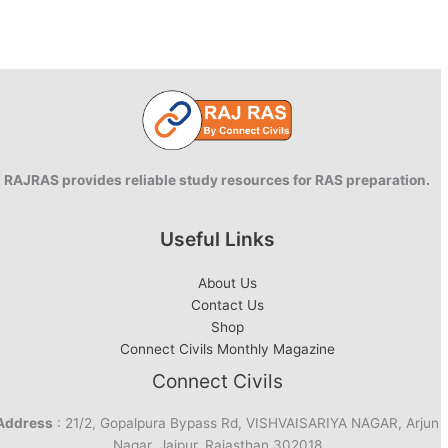
RAJRAS provides reliable study resources for RAS preparation.
Useful Links
About Us
Contact Us
Shop
Connect Civils Monthly Magazine
Connect Civils
Address
: 21/2, Gopalpura Bypass Rd, VISHVAISARIYA NAGAR, Arjun
Nagar, Jaipur, Rajasthan 302018