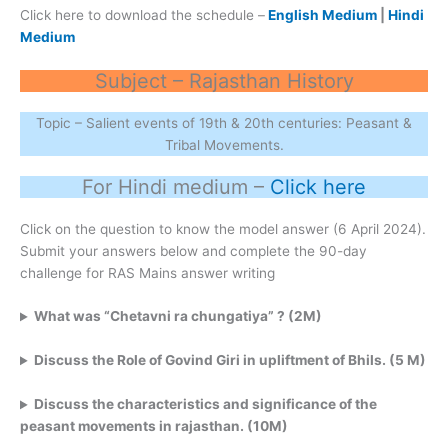
Click here to download the schedule –
English Medium
|
Hindi
Medium
Subject – Rajasthan History
Topic – Salient events of 19th & 20th centuries: Peasant &
Tribal Movements.
For Hindi medium –
Click here
Click on the question to know the model answer (6 April 2024).
Submit your answers below and complete the 90-day
challenge for RAS Mains answer writing
What was “Chetavni ra chungatiya” ? (2M)
Discuss the Role of Govind Giri in upliftment of Bhils. (5 M)
Discuss the characteristics and significance of the
peasant movements in rajasthan. (10M)