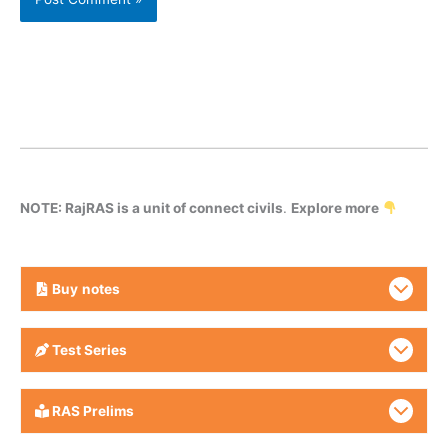
NOTE: RajRAS is a unit of connect civils
.
Explore more
Buy
notes
Test Series
RAS Prelims