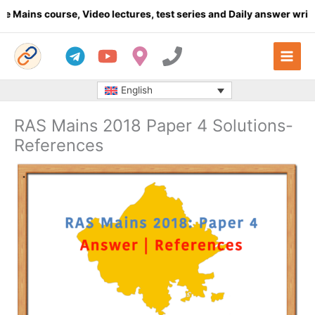
Skip
urse, Video lectures, test series and Daily answer writing
- Click
to
content
English
RAS Mains 2018 Paper 4 Solutions-
References