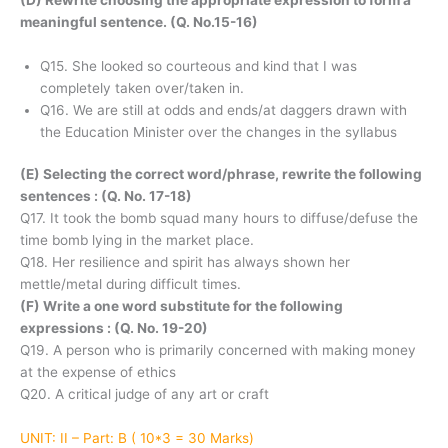
meaningful sentence. (Q. No.15-16)
Q15. She looked so courteous and kind that I was
completely taken over/taken in.
Q16. We are still at odds and ends/at daggers drawn with
the Education Minister over the changes in the syllabus
(E) Selecting the correct word/phrase, rewrite the following
sentences : (Q. No. 17-18)
Q17. It took the bomb squad many hours to diffuse/defuse the
time bomb lying in the market place.
Q18. Her resilience and spirit has always shown her
mettle/metal during difficult times.
(F) Write a one word substitute for the following
expressions : (Q. No. 19-20)
Q19. A person who is primarily concerned with making money
at the expense of ethics
Q20. A critical judge of any art or craft
UNIT: II – Part: B ( 10*3 = 30 Marks)