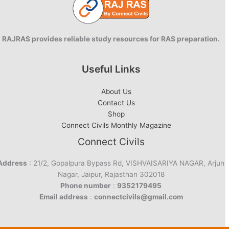
RAJRAS provides reliable study resources for RAS preparation.
Useful Links
About Us
Contact Us
Shop
Connect Civils Monthly Magazine
Connect Civils
Address
: 21/2, Gopalpura Bypass Rd, VISHVAISARIYA NAGAR, Arjun
Nagar, Jaipur, Rajasthan 302018
Phone number
:
9352179495
Email address
:
connectcivils@gmail.com