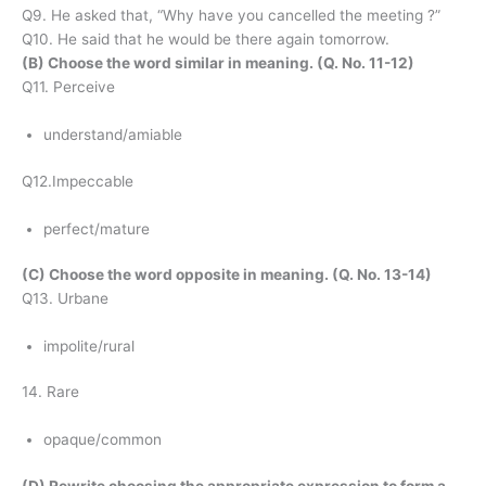
Q9. He asked that, “Why have you cancelled the meeting ?”
Q10. He said that he would be there again tomorrow.
(B) Choose the word similar in meaning. (Q. No. 11-12)
Q11. Perceive
understand/amiable
Q12.Impeccable
perfect/mature
(C) Choose the word opposite in meaning. (Q. No. 13-14)
Q13. Urbane
impolite/rural
14. Rare
opaque/common
(D) Rewrite choosing the appropriate expression to form a