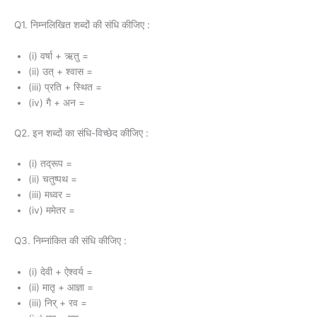
Q1. निम्नलिखित शब्दों की संधि कीजिए :
(i) वर्षा + ऋतु =
(ii) उत् + श्वास =
(iii) प्रति + स्थित =
(iv) गै + अन =
Q2. इन शब्दों का संधि-विच्छेद कीजिए :
(i) तद्रूप =
(ii) चतुष्पथ =
(iii) मध्वर =
(iv) ममेतर =
Q3. निम्नांकित की संधि कीजिए :
(i) देवी + ऐश्वर्य =
(ii) मातृ + आज्ञा =
(iii) निर् + रव =