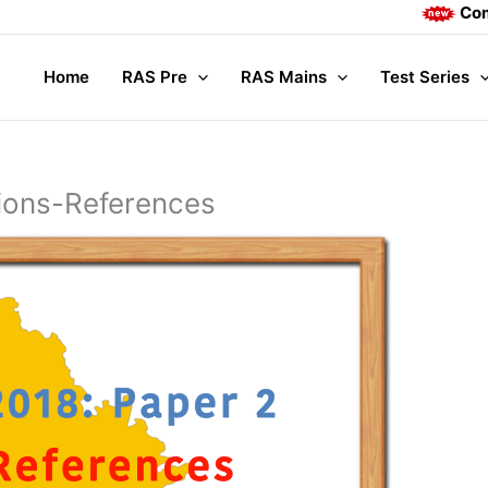
Complete Main
Home
RAS Pre
RAS Mains
Test Series
ions-References