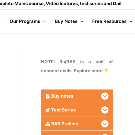
s course, Video lectures, test series and Daily answer writin
Our Programs
Buy Notes
Free Resources
NOTE: RajRAS is a unit of
connect civils
.
Explore more
Buy
notes
Test Series
RAS Prelims