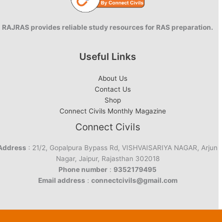
RAJRAS provides reliable study resources for RAS preparation.
Useful Links
About Us
Contact Us
Shop
Connect Civils Monthly Magazine
Connect Civils
Address
: 21/2, Gopalpura Bypass Rd, VISHVAISARIYA NAGAR, Arjun
Nagar, Jaipur, Rajasthan 302018
Phone number
:
9352179495
Email address
:
connectcivils@gmail.com