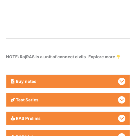
NOTE: RajRAS is a unit of connect civils
.
Explore more
Buy
notes
Test Series
RAS Prelims