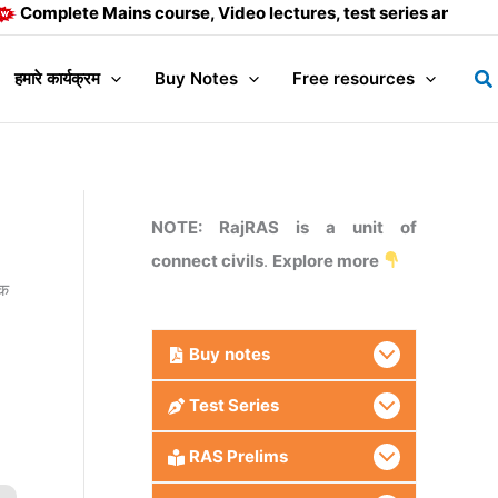
e Mains course, Video lectures, test series and Daily answer 
Se
हमारे कार्यक्रम
Buy Notes
Free resources
NOTE: RajRAS is a unit of
connect civils
.
Explore more
ोक
Buy
notes
Test Series
RAS Prelims