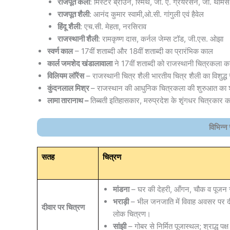
राजपूत कला
: मिस्टर ब्राउन, स्मिथ, जी. ए. ग्रेयरसन, जी. थॉमस
राजपूत शैली
: आनंद कुमार स्वामी,ओ.सी. गांगुली एवं हैवेल
हिंदू शैली
: एच.सी. मेहता, नरसिराव
राजस्थानी शैली
: रामकृष्ण दास, कर्नल जेम्स टॉड, जी.एस. ओझा
स्वर्ण काल
– 17वीं शताब्दी और 18वीं शताब्दी का प्रारंभिक काल
कार्ल जमशेद खंडालावाला
ने 17वीं शताब्दी को राजस्थानी चित्रकला का
विलियम लॉरेंस
– राजस्थानी चित्र शैली भारतीय चित्र शैली का विशुद्ध 
कुंदनलाल मिश्र
– राजस्थान की आधुनिक चित्रकला की शुरुआत का श
लामा तारानाथ –
तिब्बती इतिहासकार, मरुप्रदेश के शृंगधर चित्रकार 
विभिन्न
सतह
चित्रण
मांडना
– घर की देहरी, आँगन, चौक व पूजन स
भराड़ी
– भील जनजाति में विवाह अवसर पर दी
दीवार पर चित्रण
लोक चित्रण।
सांझी
– गोबर से निर्मित पूजास्थल; श्राद्ध पक्ष म