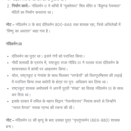
निर्माण कार्य:-
नंदिवर्मन II ने काँची में “मुक्तेश्वर” शिव मंदिर व “बैकुण्ड पेरूमाल”
मंदिरों का निर्माण करवाया था।
नोट –
नंदिवर्मन II के बाद दंतिवर्मन 800-846 तक शासक रहा, जिसे अभिलेखों में
“विष्णु का अवतार” कहा गया है।
नंदिवर्मन III
दंतिवर्मन का पुत्र था। इसने गंगों को पराजित किया।
नौवीं शताब्दी के प्रारंभ में, राष्टकूट राजा गोविंद III ने पल्लव राजा दंतिवर्मन के
शासनकाल में कांची पर आक्रमण किया।
चोल, राष्ट्रकूट व गंगवंश के साथ मिलकर “पाण्डेयों” को थिरुपुरम्बियम की लड़ाई
में पराजित किया तथा कावेरी के क्षेत्र पर पुन: अधिकार कर लिया था।
राष्ट्रकूट शासक अमोघवर्ष ने अपनी पुत्री “शंखा” का विवाह नंदिवर्मन III के साथ
कर दिया था।
इसके दरबार में तमिल के महान विद्वान “पेरून्देवनार” निवास करते थे जिन्होंने
“भारत वैणवा” नामक ग्रन्थ की रचना की थी।
नोट –
नंदिवर्मन III की मृत्यु के बाद उसका पुत्र “नृपतुंगवर्मन (869-880) शासक
बना।