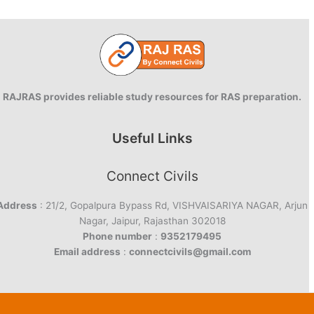
RAJRAS provides reliable study resources for RAS preparation.
Useful Links
Connect Civils
Address
: 21/2, Gopalpura Bypass Rd, VISHVAISARIYA NAGAR, Arjun
Nagar, Jaipur, Rajasthan 302018
Phone number
:
9352179495
Email address
:
connectcivils@gmail.com