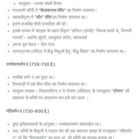
चालुक्य – पल्लव संघर्ष विराम
राजधानी काँची में
“कैलाशनाथ मंदिर”
का निर्माण करवाया।
महाबलीपुरम् में
“शौर” मंदिर
का निर्माण करवाया था।
इसने राजसिंह शैली प्रचलित की थी।
इसके दरबार में संस्कृत के महान विद्वान “दण्डिन (दण्डी)” निवास करते थे, जिनकी
रचनाएँ – अवन्ति सुंदरी, दशकुमार चरित, काव्यादर्श
अपना दूत मंडल – चीन भेजा
नागपट्टनम (तमिल) में बौद्ध भिक्षुओं हेतु “बौद्ध विहार” का निर्माण करवाया था।
परमेश्वरवर्मन II (728-730 ई.)
नरसिंह वर्मन II का पुत्र था।
तिरूवाड़ी में एक शिव मंदिर का निर्माण करवाया था।
चालुक्य शासक – विक्रमादित्य II ने गंगवंश (ओडिशा) के राजकुमार “
एरेयप्प
” की
सहायता से काँची पर आक्रमण कर इसे मार डाला ।
नंदिवर्मन II (730-800 ई.)
कुछ इतिहासकारों के अनुसार – परमेश्वरवर्मन संतानहीन था।
अत: काँची के विद्वानों ने पल्लव वंश की एक समान्तर शाखा के राजकुमार “नंदिवर्मन
II” जो कि “हिरण्यवर्मन” का पुत्र था, को काँची का शासक बनाया था।