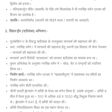
द्वितीय को हराया।
– मल्लिकार्जुन मंदिर (बादामी) के पीछे लगे शिलालेख में भी नरसिंह वर्मन प्रथम की
विजय का उल्लेख है।
उपाधि –
वातापीकोंड (वातापी को तोड़ने वाला / वातापी का अपहर्ता)
2. सिंहल द्वीप (श्रीलंका) अभियान:
–
पुलकेशिन II के विरुद्ध श्रीलंका के राजकुमार मानवर्मा की सहायता की थी।
अत: नरसिंह वर्मन I ने मानवर्मा की सहायता हेतु अपनी एक विशाल नौ सेना भेजकर
– मानवर्मा की सहायता की थी।
मानवर्मा अपने विरोधी “हत्थदत्थ” को मारकर श्रीलंका का शासक बना था।
कुरम अभिलेख के अनुसार नरसिंह वर्मन ने – चोल, चेर व पाण्ड्यों को पराजित
किया था।
निर्माण कार्य:-
नरसिंह वर्मन प्रथम ने “महाबलीपुरम्” में एकाश्मक रथ मंदिरों का
निर्माण करवाया था।
नरसिंह वर्मन शैली प्रचलित थी।
चीनी यात्री ह्वेनसांग ने काँची के वैभव का वर्णन किया है, उसके अनुसार – काँची 6
मील में फैला हुआ था – 100 से अधिक 48 व 1000 बौद्ध भिक्षुक निवास करते
थे। ह्नेनसांग ने 641 ई. में काँची की यात्रा की।
काँची विश्वविद्यालय शिक्षा का एक महान केन्द्र था।