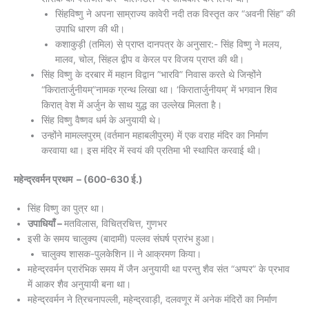
सिंहविष्णु ने अपना साम्राज्य कावेरी नदी तक विस्तृत कर “अवनी सिंह” की
उपाधि धारण की थी।
कशाकुड़ी (तमिल) से प्राप्त दानपत्र के अनुसार:- सिंह विष्णु ने मलय,
मालव, चोल, सिंहल द्वीप व केरल पर विजय प्राप्त की थी।
सिंह विष्णु के दरबार में महान विद्वान ”भारवि” निवास करते थे जिन्होंने
“किरातार्जुनीयम्”नामक ग्रन्थ लिखा था। ‘किरातार्जुनीयम्’ में भगवान शिव
किरात् वेश में अर्जुन के साथ युद्ध का उल्लेख मिलता है।
सिंह विष्णु वैष्णव धर्म के अनुयायी थे।
उन्होंने मामल्लपुरम् (वर्तमान महाबलीपुरम्) में एक वराह मंदिर का निर्माण
करवाया था। इस मंदिर में स्वयं की प्रतिमा भी स्थापित करवाई थी।
महेन्द्रवर्मन प्रथम – (600-630 ई.)
सिंह विष्णु का पुत्र था।
उपाधियाँ –
मतविलास, विचित्रचित्त, गुणभर
इसी के समय चालुक्य (बादामी) पल्लव संघर्ष प्रारंभ हुआ।
चालुक्य शासक-पुलकेशिन II ने आक्रमण किया।
महेन्द्रवर्मन प्रारंभिक समय में जैन अनुयायी था परन्तु शैव संत “अप्पर” के प्रभाव
में आकर शैव अनुयायी बना था।
महेन्द्रवर्मन ने त्रिचनापल्ली, महेन्द्रवाड़ी, दलवणूर में अनेक मंदिरों का निर्माण