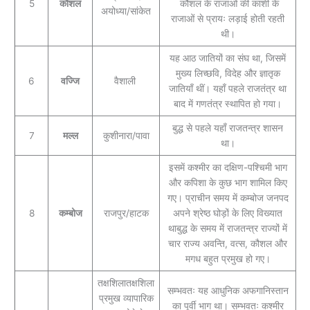
5
कौशल
कौशल के राजाओं की काशी के
अयोध्या/सांकेत
राजाओं से प्रायः लड़ाई होती रहती
थी।
यह आठ जातियों का संघ था, जिसमें
मुख्य लिच्छवि, विदेह और ज्ञातृक
6
वज्जि
वैशाली
जातियाँ थीं। यहाँ पहले राजतंत्र था
बाद में गणतंत्र स्थापित हो गया।
बुद्ध से पहले यहाँ राजतन्त्र शासन
7
मल्ल
कुशीनारा/पावा
था।
इसमें कश्मीर का दक्षिण-पश्चिमी भाग
और कपिशा के कुछ भाग शामिल किए
गए। प्राचीन समय में कम्बोज जनपद
8
कम्बोज
राजपुर/हाटक
अपने श्रेष्ठ घोड़ों के लिए विख्यात
थाबुद्ध के समय में राजतन्त्र राज्यों में
चार राज्य अवन्ति, वत्स, कौशल और
मगध बहुत प्रमुख हो गए।
तक्षशिलातक्षशिला
सम्भवतः यह आधुनिक अफगानिस्तान
प्रमुख व्यापारिक
का पूर्वी भाग था। सम्भवतः कश्मीर