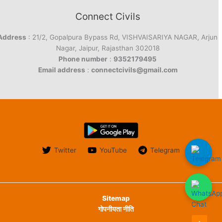
Connect Civils
Address
: 21/2, Gopalpura Bypass Rd, VISHVAISARIYA NAGAR, Arjun
Nagar, Jaipur, Rajasthan 302018
Phone number
:
9352179495
Email address
:
connectcivils@gmail.com
Twitter
YouTube
Telegram
Sitemap
गोपनीयता नीति