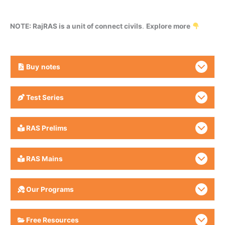
NOTE: RajRAS is a unit of connect civils
.
Explore more
Buy
notes
Test Series
RAS Prelims
RAS Mains
Our Programs
Free Resources