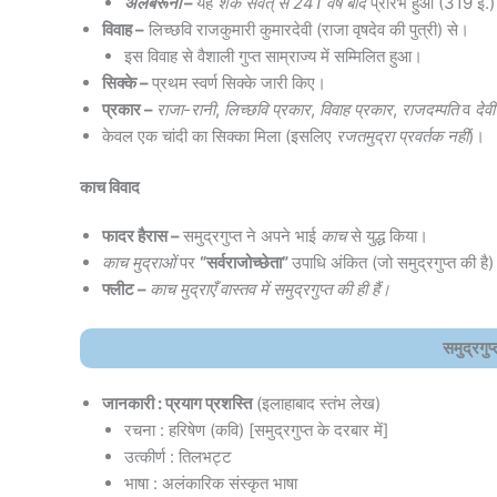
अलबरूनी
–
यह
शक संवत् से 241 वर्ष बाद
प्रारंभ हुआ (319 ई.
विवाह –
लिच्छवि राजकुमारी कुमारदेवी (राजा वृषदेव की पुत्री) से।
इस विवाह से वैशाली गुप्त साम्राज्य में सम्मिलित हुआ।
सिक्के –
प्रथम स्वर्ण सिक्के जारी किए।
प्रकार –
राजा-रानी
,
लिच्छवि प्रकार
,
विवाह प्रकार
,
राजदम्पति
व
देव
केवल एक चांदी का सिक्का मिला (इसलिए
रजतमुद्रा प्रवर्तक नहीं
)।
काच विवाद
फादर हैरास –
समुद्रगुप्त ने अपने भाई
काच
से युद्ध किया।
काच मुद्राओं
पर
“सर्वराजोच्छेता”
उपाधि अंकित (जो समुद्रगुप्त की है
फ्लीट –
काच मुद्राएँ वास्तव में समुद्रगुप्त की ही हैं।
समुद्रग
जानकारी : प्रयाग प्रशस्ति
(इलाहाबाद स्तंभ लेख)
रचना : हरिषेण (कवि) [समुद्रगुप्त के दरबार में]
उत्कीर्ण : तिलभट्ट
भाषा : अलंकारिक संस्कृत भाषा