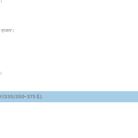
)।
ी प्रकार
।
)।
ुप्त (335/350–375 ई.)