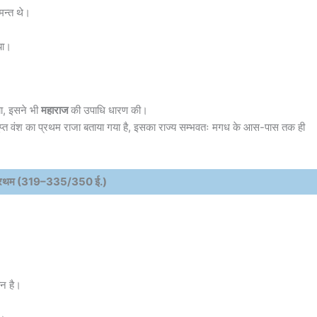
मन्त थे।
ाया।
या, इसने भी
महाराज
की उपाधि धारण की।
गुप्त वंश का प्रथम राजा बताया गया है, इसका राज्य सम्भवतः मगध के आस-पास तक ही
त प्रथम (319–335/350 ई.)
न है।