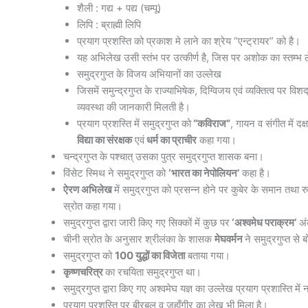
शैली : गद्य + पद्य (चम्पू)
लिपि : ब्राह्मी लिपि
प्रयाग प्रशस्ति को प्रकाश मे लाने का श्रेय “एन्ट्रायर” को है।
यह अभिलेख उसी स्तंभ पर उत्कीर्ण है, जिस पर अशोक का स्तम्भ 
समुद्रगुप्त के विजय अभियानों का उल्लेख
जिसमें समुन्द्रगुप्त के राज्याभिषेक, दिग्विजय एवं व्यक्तित्व पर 
व्यवस्था की जानकारी मिलती है।
प्रयाग प्रशस्ति में समुद्रगुप्त को
“कविराज”
, गायन व संगीत में दक्ष
विद्या का संरक्षक
एवं
धर्म का प्राचीर
कहा गया।
चन्द्रगुप्त के पश्चात् उसका पुत्र समुद्रगुप्त शासक बना।
विंसेट स्मिथ ने समुद्रगुप्त को
‘भारत का नेपोलियन’
कहा है।
ऐरण अभिलेख
में समुद्रगुप्त को प्रसन्न होने पर कुबेर के समान त
स्रोत कहा गया।
समुद्रगुप्त द्वारा जारी किए गए सिक्कों में कुछ पर
‘अश्वमेध पराक्रम’
अं
चीनी स्रोत के अनुसार श्रीलंका के शासक
मेघवर्मन
ने समुद्रगुप्त से 
समुद्रगुप्त को
100 युद्धों का विजेता
बताया गया।
कृष्णचरित्र
का रचयिता समुद्रगुप्त था।
समुद्रगुप्त द्वारा किए गए अश्वमेघ यज्ञ का उल्लेख प्रयाग प्रशास्ति में 
प्रयाग प्रशस्ति पर बीरबल व जहाँगीर का लेख भी मिला है।