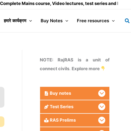
 Mains course, Video lectures, test series and Daily answer 
Se
हमारे कार्यक्रम
Buy Notes
Free resources
NOTE: RajRAS is a unit of
connect civils
.
Explore more
Buy
notes
Test Series
RAS Prelims