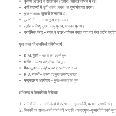
कुषाण (उत्तर)
व
सातवाहन (दक्षिण) सीमित प्रभाव में रहे।
4वीं शताब्दी में
पूर्वी भारत (मगध) से
गुप्त वंश का उदय।
गुप्त संभवतः
कुषाणों के सामंत
थे।
पुराणों में —
मागध गुप्त
कहा गया।
स्रोत –
विष्णु पुराण, वायु पुराण, भागवत पुराण।
प्रारंभिक क्षेत्र –
मगध व उत्तर-पश्चिम बंगाल तक का गंगा तटीय प्रद
गुप्त काल की उपाधियाँ व विशेषताएँ
K.M. मुंशी –
भारत का
स्वर्ण युग
वार्नेट –
भारत का पेरिक्लीज युग
मैक्समूलर –
साहित्य का पुनर्जागरण काल
R.D. बनर्जी –
कला का पुनर्जागरण काल
मजूमदार व अल्तेकर –
गुप्त–वाकाटक युग
अभिलेख व सिक्कों की विशेषता
रानियों के नाम अभिलेखों में (प्रथम – कुमारदेवी, प्रयाग प्रशस्ति)।
सिक्कों पर राजा–रानी दोनों की आकृति (चन्द्रगुप्त–कुमारदेवी स्वर्ण मुद