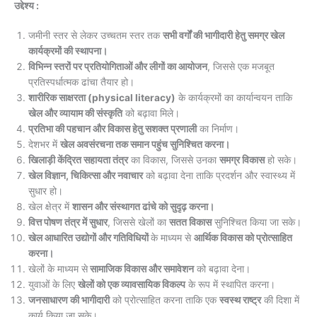
उद्देश्य :
जमीनी स्तर से लेकर उच्चतम स्तर तक
सभी वर्गों की भागीदारी हेतु समग्र खेल
कार्यक्रमों की स्थापना।
विभिन्न स्तरों पर प्रतियोगिताओं और लीगों का आयोजन
, जिससे एक मजबूत
प्रतिस्पर्धात्मक ढांचा तैयार हो।
शारीरिक साक्षरता (physical literacy)
के कार्यक्रमों का कार्यान्वयन ताकि
खेल और व्यायाम की संस्कृति
को बढ़ावा मिले।
प्रतिभा की पहचान और विकास हेतु सशक्त प्रणाली
का निर्माण।
देशभर में
खेल अवसंरचना तक समान पहुंच सुनिश्चित करना।
खिलाड़ी केंद्रित सहायता तंत्र
का विकास, जिससे उनका
समग्र विकास
हो सके।
खेल विज्ञान, चिकित्सा और नवाचार
को बढ़ावा देना ताकि प्रदर्शन और स्वास्थ्य में
सुधार हो।
खेल क्षेत्र में
शासन और संस्थागत ढांचे को सुदृढ़ करना।
वित्त पोषण तंत्र में सुधार
, जिससे खेलों का
सतत विकास
सुनिश्चित किया जा सके।
खेल आधारित उद्योगों और गतिविधियों
के माध्यम से
आर्थिक विकास को प्रोत्साहित
करना।
खेलों के माध्यम से
सामाजिक विकास और समावेशन
को बढ़ावा देना।
युवाओं के लिए
खेलों को एक व्यावसायिक विकल्प
के रूप में स्थापित करना।
जनसाधारण की भागीदारी
को प्रोत्साहित करना ताकि एक
स्वस्थ राष्ट्र
की दिशा में
कार्य किया जा सके।