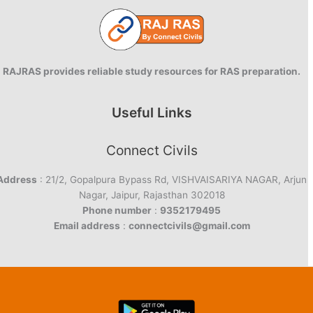
RAJRAS provides reliable study resources for RAS preparation.
Useful Links
Connect Civils
Address
: 21/2, Gopalpura Bypass Rd, VISHVAISARIYA NAGAR, Arjun
Nagar, Jaipur, Rajasthan 302018
Phone number
:
9352179495
Email address
:
connectcivils@gmail.com