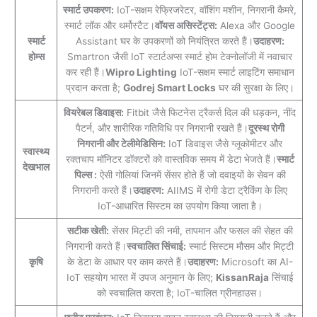
स्मार्ट उपकरण:
IoT-सक्षम रेफ्रिजरेटर, वॉशिंग मशीन, निगरानी कैमरे,
स्मार्ट लॉक और थर्मोस्टैट।
वॉयस असिस्टेंट्स:
Alexa और Google
स्मार्ट
Assistant घर के उपकरणों को नियंत्रित करते हैं।
उदाहरण:
होम्स
Smartron जैसी IoT स्टार्टअप्स स्मार्ट होम टेक्नोलॉजी में नवाचार
कर रही हैं।
Wipro Lighting
IoT-सक्षम स्मार्ट लाइटिंग समाधान
प्रदान करता है;
Godrej Smart Locks
घर की सुरक्षा के लिए।
वियरेबल डिवाइस:
Fitbit जैसे फिटनेस ट्रैकर्स दिल की धड़कन, नींद
पैटर्न, और शारीरिक गतिविधि पर निगरानी रखते हैं।
दूरस्थ रोगी
निगरानी और टेलीमेडिसिन:
IoT डिवाइस जैसे ग्लूकोमीटर और
स्वास्थ्य
रक्तचाप मॉनिटर डॉक्टरों को वास्तविक समय में डेटा भेजते हैं।
स्मार्ट
देखभाल
पिल्स :
ऐसी गोलियां जिनमें सेंसर होते हैं जो दवाइयों के सेवन की
निगरानी करते हैं।
उदाहरण:
AIIMS में रोगी डेटा ट्रैकिंग के लिए
IoT-आधारित सिस्टम का उपयोग किया जाता है।
सटीक खेती:
सेंसर मिट्टी की नमी, तापमान और फसल की सेहत की
निगरानी करते हैं।
स्वचालित सिंचाई:
स्मार्ट सिस्टम मौसम और मिट्टी
कृषि
के डेटा के आधार पर काम करते हैं।
उदाहरण:
Microsoft का AI-
IoT सहयोग भारत में उपज अनुमान के लिए;
KissanRaja
सिंचाई
को स्वचालित करता है; IoT-चालित ग्रीनहाउस।