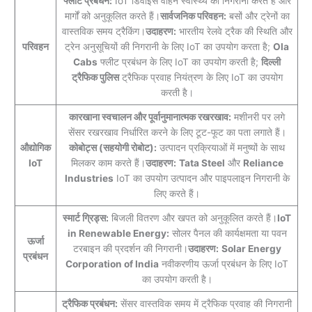
फ्लीट प्रबंधन:
IoT डिवाइस वाहन स्वास्थ्य की निगरानी करते हैं और
मार्गों को अनुकूलित करते हैं।
सार्वजनिक परिवहन:
बसों और ट्रेनों का
वास्तविक समय ट्रैकिंग।
उदाहरण:
भारतीय रेलवे ट्रैक की स्थिति और
परिवहन
ट्रेन अनुसूचियों की निगरानी के लिए IoT का उपयोग करता है;
Ola
Cabs
फ्लीट प्रबंधन के लिए IoT का उपयोग करती है;
दिल्ली
ट्रैफिक पुलिस
ट्रैफिक प्रवाह नियंत्रण के लिए IoT का उपयोग
करती है।
कारखाना स्वचालन और पूर्वानुमानात्मक रखरखाव:
मशीनरी पर लगे
सेंसर रखरखाव निर्धारित करने के लिए टूट-फूट का पता लगाते हैं।
औद्योगिक
कोबोट्स (सहयोगी रोबोट):
उत्पादन प्रक्रियाओं में मनुष्यों के साथ
IoT
मिलकर काम करते हैं।
उदाहरण:
Tata Steel
और
Reliance
Industries
IoT का उपयोग उत्पादन और पाइपलाइन निगरानी के
लिए करते हैं।
स्मार्ट ग्रिड्स:
बिजली वितरण और खपत को अनुकूलित करते हैं।
IoT
in Renewable Energy:
सोलर पैनल की कार्यक्षमता या पवन
ऊर्जा
टरबाइन की प्रदर्शन की निगरानी।
उदाहरण:
Solar Energy
प्रबंधन
Corporation of India
नवीकरणीय ऊर्जा प्रबंधन के लिए IoT
का उपयोग करती है।
ट्रैफिक प्रबंधन:
सेंसर वास्तविक समय में ट्रैफिक प्रवाह की निगरानी