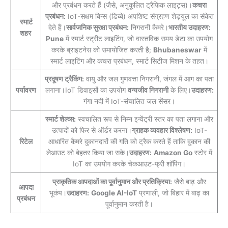
और प्रबंधन करते हैं (जैसे, अनुकूलित ट्रैफिक लाइट्स)।
कचरा
प्रबंधन:
IoT-सक्षम बिन्स (डिब्बे) अपशिष्ट संग्रहण शेड्यूल का संकेत
स्मार्ट
देते हैं।
सार्वजनिक सुरक्षा प्रबंधन:
निगरानी कैमरे।
भारतीय उदाहरण:
शहर
Pune
में स्मार्ट स्ट्रीट लाइटिंग, जो वास्तविक समय डेटा का उपयोग
करके ब्राइटनेस को समायोजित करती है;
Bhubaneswar
में
स्मार्ट लाइटिंग और कचरा प्रबंधन, स्मार्ट सिटीज मिशन के तहत।
प्रदूषण ट्रैकिंग:
वायु और जल गुणवत्ता निगरानी, जंगल में आग का पता
पर्यावरण
लगाना।IoT डिवाइसों का उपयोग
वन्यजीव निगरानी
के लिए।
उदाहरण:
गंगा नदी में IoT-संचालित जल सेंसर।
स्मार्ट शेल्व्स:
स्वचालित रूप से निम्न इन्वेंट्री स्तर का पता लगाना और
उत्पादों को फिर से ऑर्डर करना।
ग्राहक व्यवहार विश्लेषण:
IoT-
रिटेल
आधारित कैमरे दुकानदारों की गति को ट्रैक करते हैं ताकि दुकान की
लेआउट को बेहतर किया जा सके।
उदाहरण:
Amazon Go
स्टोर में
IoT का उपयोग करके चेकआउट-फ्री शॉपिंग।
प्राकृतिक आपदाओं का पूर्वानुमान और प्रतिक्रिया:
जैसे बाढ़ और
आपदा
भूकंप।
उदाहरण:
Google AI-IoT
प्रणाली, जो बिहार में बाढ़ का
प्रबंधन
पूर्वानुमान करती है।