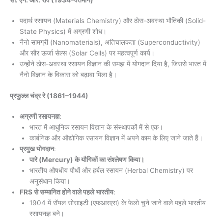
सी. एन. आर. राव
(1934–वर्तमान)
पदार्थ रसायन (Materials Chemistry) और ठोस-अवस्था भौतिकी (Solid-
State Physics) में अग्रणी शोध।
नैनो सामग्री (Nanomaterials), अतिचालकता (Superconductivity)
और सौर ऊर्जा सेल्स (Solar Cells) पर महत्वपूर्ण कार्य।
उन्होंने ठोस-अवस्था रसायन विज्ञान की समझ में योगदान दिया है, जिससे भारत में
नैनो विज्ञान के विकास को बढ़ावा मिला है।
प्रफुल्ल चंद्र रे
(1861–1944)
अग्रणी रसायनज्ञ
:
भारत में आधुनिक रसायन विज्ञान के संस्थापकों में से एक।
कार्बनिक और औद्योगिक रसायन विज्ञान में अपने काम के लिए जाने जाते हैं।
प्रमुख योगदान
:
पारे (Mercury) के यौगिकों का संश्लेषण किया।
भारतीय औषधीय पौधों और हर्बल रसायन (Herbal Chemistry) पर
अनुसंधान किया।
FRS से सम्मानित होने वाले पहले भारतीय
:
1904 में रॉयल सोसाइटी (एफआरएस) के फेलो चुने जाने वाले पहले भारतीय
रसायनज्ञ बने।