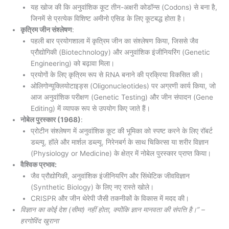
यह खोज की कि अनुवांशिक कूट तीन-अक्षरी कोडॉन्स (Codons) से बना है,
जिनमें से प्रत्येक विशिष्ट अमीनो एसिड के लिए कूटबद्ध होता है।
कृत्रिम जीन संश्लेषण
:
पहली बार प्रयोगशाला में कृत्रिम जीन का संश्लेषण किया, जिससे जैव
प्रौद्योगिकी (Biotechnology) और अनुवांशिक इंजीनियरिंग (Genetic
Engineering) को बढ़ावा मिला।
प्रयोगों के लिए कृत्रिम रूप से RNA बनाने की प्रक्रिया विकसित की।
ओलिगोन्यूक्लियोटाइड्स (Oligonucleotides) पर अग्रणी कार्य किया, जो
आज अनुवांशिक परीक्षण (Genetic Testing) और जीन संपादन (Gene
Editing) में व्यापक रूप से उपयोग किए जाते हैं।
नोबेल पुरस्कार (1968)
:
प्रोटीन संश्लेषण में अनुवांशिक कूट की भूमिका को स्पष्ट करने के लिए रॉबर्ट
डब्ल्यू. हॉले और मार्शल डब्ल्यू. निरेनबर्ग के साथ चिकित्सा या शरीर विज्ञान
(Physiology or Medicine) के क्षेत्र में नोबेल पुरस्कार प्राप्त किया।
वैश्विक प्रभाव:
जैव प्रौद्योगिकी, अनुवांशिक इंजीनियरिंग और सिंथेटिक जीवविज्ञान
(Synthetic Biology) के लिए नए रास्ते खोले।
CRISPR और जीन थेरेपी जैसी तकनीकों के विकास में मदद की।
विज्ञान का कोई देश (सीमा) नहीं होता, क्योंकि ज्ञान मानवता की संपत्ति है।” –
हरगोविंद खुराना