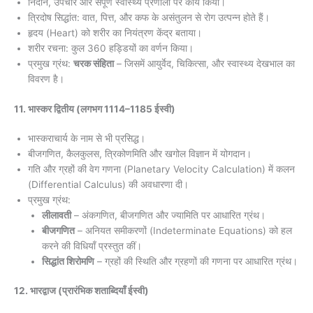
निदान, उपचार और संपूर्ण स्वास्थ्य प्रणाली पर कार्य किया।
त्रिदोष सिद्धांत: वात, पित्त, और कफ के असंतुलन से रोग उत्पन्न होते हैं।
हृदय (Heart) को शरीर का नियंत्रण केंद्र बताया।
शरीर रचना: कुल 360 हड्डियों का वर्णन किया।
प्रमुख ग्रंथ:
चरक संहिता
– जिसमें आयुर्वेद, चिकित्सा, और स्वास्थ्य देखभाल का
विवरण है।
11. भास्कर द्वितीय (लगभग 1114–1185 ईस्वी)
भास्कराचार्य के नाम से भी प्रसिद्ध।
बीजगणित, कैलकुलस, त्रिकोणमिति और खगोल विज्ञान में योगदान।
गति और ग्रहों की वेग गणना (Planetary Velocity Calculation) में कलन
(Differential Calculus) की अवधारणा दी।
प्रमुख ग्रंथ:
लीलावती
– अंकगणित, बीजगणित और ज्यामिति पर आधारित ग्रंथ।
बीजगणित
– अनियत समीकरणों (Indeterminate Equations) को हल
करने की विधियाँ प्रस्तुत कीं।
सिद्धांत शिरोमणि
– ग्रहों की स्थिति और ग्रहणों की गणना पर आधारित ग्रंथ।
12. भारद्वाज (प्रारंभिक शताब्दियाँ ईस्वी)