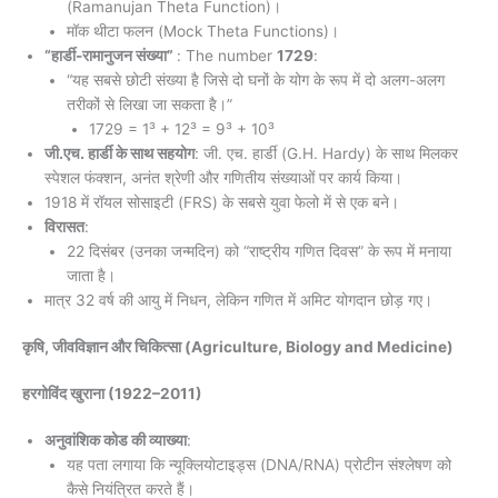
(Ramanujan Theta Function)।
मॉक थीटा फलन (Mock Theta Functions)।
“हार्डी-रामानुजन संख्या”
: The number
1729
:
“यह सबसे छोटी संख्या है जिसे दो घनों के योग के रूप में दो अलग-अलग
तरीकों से लिखा जा सकता है।”
1729 = 1³ + 12³ = 9³ + 10³
जी.एच. हार्डी के साथ सहयोग
: जी. एच. हार्डी (G.H. Hardy) के साथ मिलकर
स्पेशल फंक्शन, अनंत श्रेणी और गणितीय संख्याओं पर कार्य किया।
1918 में रॉयल सोसाइटी (FRS) के सबसे युवा फेलो में से एक बने।
विरासत
:
22 दिसंबर (उनका जन्मदिन) को “राष्ट्रीय गणित दिवस” के रूप में मनाया
जाता है।
मात्र 32 वर्ष की आयु में निधन, लेकिन गणित में अमिट योगदान छोड़ गए।
कृषि, जीवविज्ञान और चिकित्सा (Agriculture, Biology and Medicine)
हरगोविंद खुराना
(1922–2011)
अनुवांशिक कोड की व्याख्या
:
यह पता लगाया कि न्यूक्लियोटाइड्स (DNA/RNA) प्रोटीन संश्लेषण को
कैसे नियंत्रित करते हैं।