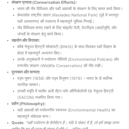
संरक्षण प्रयास (Conservation Efforts):
भारत की जैव विविधता और पक्षी आवासों के संरक्षण के लिए सतत कार्य किया।
केवलादेव राष्ट्रीय उद्यान (Keoladeo National Park) (पूर्व में भरतपुर
पक्षी अभयारण्य) की स्थापना में महत्वपूर्ण भूमिका निभाई।
जैव विविधता बनाए रखने के लिए साइलेंट वैली, वेटलैंड्स (आर्द्रभूमि) और
जंगलों के संरक्षण हेतु कार्य किया।
सहयोग और विरासत:
बॉम्बे नेचुरल हिस्ट्री सोसायटी (BNHS) के साथ मिलकर पक्षी विज्ञान के
क्षेत्र में महत्वपूर्ण अध्ययन किए।
उनके अनुसंधानों ने पर्यावरण नीतियों (Environmental Policies) और
वन्यजीव संरक्षण (Wildlife Conservation) की नींव रखी।
पुरस्कार और मान्यता:
पद्म भूषण (1958) और पद्म विभूषण (1976) – भारत के दो सर्वोच्च
नागरिक सम्मान।
उनकी स्मृति में सलीम अली सेंटर फॉर ऑर्निथोलॉजी एंड नेचुरल हिस्ट्री
(SACON) स्थापित किया गया।
दर्शन (Philosophy):
पक्षी आवासों को पर्यावरणीय स्वास्थ्य (Environmental Health) का
महत्वपूर्ण संकेतक माना।
Quote
:
“पक्षी पर्यावरण के बैरोमीटर हैं। यदि वे संकट में हैं, तो हमें समझ जाना
चाहिए कि हम भी जल्द ही संकट में होंगे।” – सलिम अली