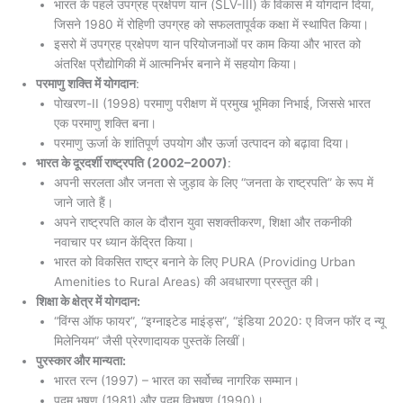
भारत के पहले उपग्रह प्रक्षेपण यान (SLV-III) के विकास में योगदान दिया,
जिसने 1980 में रोहिणी उपग्रह को सफलतापूर्वक कक्षा में स्थापित किया।
इसरो में उपग्रह प्रक्षेपण यान परियोजनाओं पर काम किया और भारत को
अंतरिक्ष प्रौद्योगिकी में आत्मनिर्भर बनाने में सहयोग किया।
परमाणु शक्ति में योगदान
:
पोखरण-II (1998) परमाणु परीक्षण में प्रमुख भूमिका निभाई, जिससे भारत
एक परमाणु शक्ति बना।
परमाणु ऊर्जा के शांतिपूर्ण उपयोग और ऊर्जा उत्पादन को बढ़ावा दिया।
भारत के दूरदर्शी राष्ट्रपति (2002–2007)
:
अपनी सरलता और जनता से जुड़ाव के लिए “जनता के राष्ट्रपति” के रूप में
जाने जाते हैं।
अपने राष्ट्रपति काल के दौरान युवा सशक्तीकरण, शिक्षा और तकनीकी
नवाचार पर ध्यान केंद्रित किया।
भारत को विकसित राष्ट्र बनाने के लिए PURA (Providing Urban
Amenities to Rural Areas) की अवधारणा प्रस्तुत की।
शिक्षा के क्षेत्र में योगदान:
“विंग्स ऑफ फायर”, “इग्नाइटेड माइंड्स”, “इंडिया 2020: ए विजन फॉर द न्यू
मिलेनियम” जैसी प्रेरणादायक पुस्तकें लिखीं।
पुरस्कार और मान्यता:
भारत रत्न (1997) – भारत का सर्वोच्च नागरिक सम्मान।
पद्म भूषण (1981) और पद्म विभूषण (1990)।