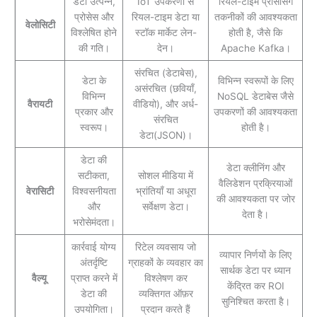
डेटा उत्पन्न,
IoT उपकरणों से
रियल-टाइम प्रोसेसिंग
प्रोसेस और
रियल-टाइम डेटा या
तकनीकों की आवश्यकता
वेलोसिटी
विश्लेषित होने
स्टॉक मार्केट लेन-
होती है, जैसे कि
की गति।
देन।
Apache Kafka।
संरचित (डेटाबेस),
डेटा के
विभिन्न स्वरूपों के लिए
असंरचित (छवियाँ,
विभिन्न
NoSQL डेटाबेस जैसे
वैरायटी
वीडियो), और अर्ध-
प्रकार और
उपकरणों की आवश्यकता
संरचित
स्वरूप।
होती है।
डेटा(JSON)।
डेटा की
डेटा क्लीनिंग और
सटीकता,
सोशल मीडिया में
वैलिडेशन प्रक्रियाओं
वेरासिटी
विश्वसनीयता
भ्रांतियाँ या अधूरा
की आवश्यकता पर जोर
और
सर्वेक्षण डेटा।
देता है।
भरोसेमंदता।
कार्रवाई योग्य
रिटेल व्यवसाय जो
व्यापार निर्णयों के लिए
अंतर्दृष्टि
ग्राहकों के व्यवहार का
सार्थक डेटा पर ध्यान
वैल्यू
प्राप्त करने में
विश्लेषण कर
केंद्रित कर ROI
डेटा की
व्यक्तिगत ऑफ़र
सुनिश्चित करता है।
उपयोगिता।
प्रदान करते हैं