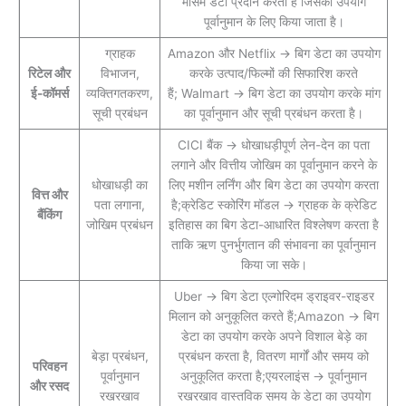
मौसम डेटा प्रदान करता है जिसका उपयोग
पूर्वानुमान के लिए किया जाता है।
ग्राहक
Amazon और Netflix → बिग डेटा का उपयोग
रिटेल और
विभाजन,
करके उत्पाद/फिल्मों की सिफारिश करते
ई-कॉमर्स
व्यक्तिगतकरण,
हैं; Walmart → बिग डेटा का उपयोग करके मांग
सूची प्रबंधन
का पूर्वानुमान और सूची प्रबंधन करता है।
CICI बैंक → धोखाधड़ीपूर्ण लेन-देन का पता
लगाने और वित्तीय जोखिम का पूर्वानुमान करने के
धोखाधड़ी का
लिए मशीन लर्निंग और बिग डेटा का उपयोग करता
वित्त और
पता लगाना,
है;क्रेडिट स्कोरिंग मॉडल → ग्राहक के क्रेडिट
बैंकिंग
जोखिम प्रबंधन
इतिहास का बिग डेटा-आधारित विश्लेषण करता है
ताकि ऋण पुनर्भुगतान की संभावना का पूर्वानुमान
किया जा सके।
Uber → बिग डेटा एल्गोरिदम ड्राइवर-राइडर
मिलान को अनुकूलित करते हैं;Amazon → बिग
डेटा का उपयोग करके अपने विशाल बेड़े का
बेड़ा प्रबंधन,
प्रबंधन करता है, वितरण मार्गों और समय को
परिवहन
पूर्वानुमान
अनुकूलित करता है;एयरलाइंस → पूर्वानुमान
और रसद
रखरखाव
रखरखाव वास्तविक समय के डेटा का उपयोग