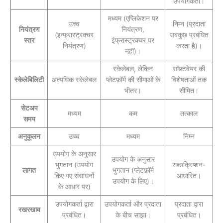
उपयोगकर्ता।
मध्यम (एप्लिकेशन पर
उच्च
निम्न (प्रदाता
नियंत्रण
नियंत्रण,
(इन्फ्रास्ट्रक्चर
सबकुछ प्रबंधित
स्तर
इंफ्रास्ट्रक्चर पर
नियंत्रण)
करता है)।
नहीं)।
स्केलेबल, लेकिन
सॉफ़्टवेयर की
स्केलेबिलिटी
अत्यधिक स्केलेबल
प्लेटफ़ॉर्म की सीमाओं के
विशेषताओं तक
भीतर।
सीमित।
सेटअप
मध्यम
कम
तत्काल
समय
अनुकूलन
उच्च
मध्यम
निम्न
उपयोग के अनुसार
उपयोग के अनुसार
भुगतान (उपयोग
सब्सक्रिप्शन-
लागत
भुगतान (प्लेटफ़ॉर्म
किए गए संसाधनों
आधारित।
उपयोग के लिए)।
के आधार पर)
उपयोगकर्ता द्वारा
उपयोगकर्ता और प्रदाता
प्रदाता द्वारा
रखरखाव
प्रबंधित।
के बीच साझा।
प्रबंधित।