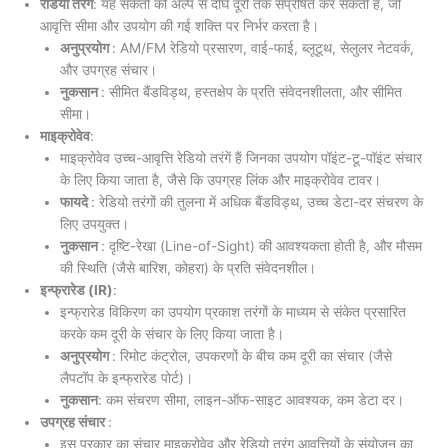
रेडियो तरंगें
: यह संकेतों को अल्प से दीर्घ दूरी तक संप्रेषित कर सकती हैं, जो
आवृत्ति सीमा और उपयोग की गई शक्ति पर निर्भर करता है।
अनुप्रयोग
: AM/FM रेडियो प्रसारण, वाई-फाई, ब्लूटूथ, सेलुलर नेटवर्क,
और उपग्रह संचार।
नुकसान
: सीमित बैंडविड्थ, हस्तक्षेप के प्रति संवेदनशीलता, और सीमित
सीमा।
माइक्रोवेव
:
माइक्रोवेव उच्च-आवृत्ति रेडियो तरंगें हैं जिनका उपयोग पॉइंट-टू-पॉइंट संचार
के लिए किया जाता है, जैसे कि उपग्रह लिंक और माइक्रोवेव टावर।
फायदे
: रेडियो तरंगों की तुलना में अधिक बैंडविड्थ, उच्च डेटा-दर संचरण के
लिए उपयुक्त।
नुकसान
: दृष्टि-रेखा (Line-of-Sight) की आवश्यकता होती है, और मौसम
की स्थिति (जैसे बारिश, कोहरा) के प्रति संवेदनशील।
इन्फ्रारेड (IR)
:
इन्फ्रारेड विकिरण का उपयोग प्रकाश तरंगों के माध्यम से संकेत प्रसारित
करके कम दूरी के संचार के लिए किया जाता है।
अनुप्रयोग
: रिमोट कंट्रोल, उपकरणों के बीच कम दूरी का संचार (जैसे
लैपटॉप के इन्फ्रारेड पोर्ट)।
नुकसान
: कम संचरण सीमा, लाइन-ऑफ-साइट आवश्यक, कम डेटा दर।
उपग्रह संचार
:
इस प्रकार का संचार माइक्रोवेव और रेडियो तरंग आवृत्तियों के संयोजन का