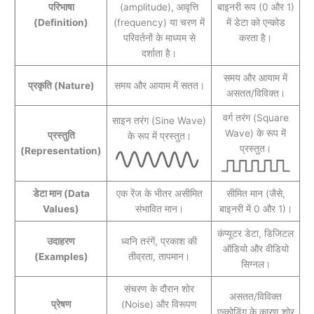
परिभाषा
(amplitude), आवृत्ति
बाइनरी रूप (0 और 1)
(Definition)
(frequency) या चरण में
में डेटा को एन्कोड
परिवर्तनों के माध्यम से
करता है।
दर्शाता है।
समय और आयाम में
प्रकृति (Nature)
समय और आयाम में सतत।
असतत/विविक्त।
वर्ग तरंग (Square
साइन तरंग (Sine Wave)
Wave) के रूप में
प्रस्तुति
के रूप में प्रस्तुत।
प्रस्तुत।
(Representation)
डेटा मान (Data
एक रेंज के भीतर असीमित
सीमित मान (जैसे,
Values)
संभावित मान।
बाइनरी में 0 और 1)।
कंप्यूटर डेटा, डिजिटल
उदाहरण
ध्वनि तरंगें, प्रकाश की
ऑडियो और वीडियो
(Examples)
तीव्रता, तापमान।
सिग्नल।
संचरण के दौरान शोर
असतत/विविक्त
प्रेषण
(Noise) और विरूपण
एन्कोडिंग के कारण शोर