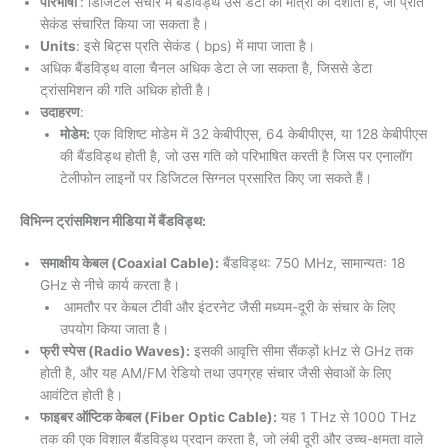
परिभाषा
: डिजिटल संचार में बैंडविड्थ उस डेटा की मात्रा को दर्शाता है, जो प्रति
सेकंड संचारित किया जा सकता है।
Units
: इसे बिट्स प्रति सेकंड ( bps) में मापा जाता है।
अधिक बैंडविड्थ वाला चैनल अधिक डेटा ले जा सकता है, जिससे डेटा
ट्रांसमिशन की गति अधिक होती है।
उदाहरण
:
मोडेम:
एक विशिष्ट मोडेम में 32 केबीपीएस, 64 केबीपीएस, या 128 केबीपीएस
की बैंडविड्थ होती है, जो उस गति को परिभाषित करती है जिस पर एनालॉग
टेलीफोन लाइनों पर डिजिटल सिग्नल प्रसारित किए जा सकते हैं।
विभिन्न ट्रांसमिशन मीडिया में बैंडविड्थ
:
समाक्षीय केबल (Coaxial Cable):
बैंडविड्थ: 750 MHz, सामान्यतः 18
GHz से नीचे कार्य करता है।
आमतौर पर केबल टीवी और इंटरनेट जैसी मध्यम-दूरी के संचार के लिए
उपयोग किया जाता है।
फ्री स्पेस (Radio Waves):
इसकी आवृत्ति सीमा सैंकड़ों kHz से GHz तक
होती है, और यह AM/FM रेडियो तथा उपग्रह संचार जैसी सेवाओं के लिए
आवंटित होती है।
फाइबर ऑप्टिक केबल (Fiber Optic Cable):
यह 1 THz से 1000 THz
तक की एक विशाल बैंडविड्थ प्रदान करता है, जो लंबी दूरी और उच्च-क्षमता वाले