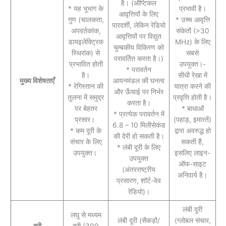
है। (ऑप्टिकल
* यह भूभाग के
प्रभावी है।
आवृत्तियों के लिए
गुण (चालकता,
* उच्च आवृत्ति
पारदर्शी, लेकिन रेडियो
अपवर्तकांक,
संकेतों (>30
आवृत्तियों पर विद्युत
डायइलेक्ट्रिक
MHz) के लिए
चुम्बकीय विकिरण को
स्थिरांक) से
सबसे
परावर्तित करता है।)
प्रभावित होती
उपयुक्त।-
* परावर्तन
है।
सीधी रेखा में
मुख्य विशेषताएँ
आयनमंडल की घनत्व
* रेगिस्तान की
यात्रा करने की
और ऊँचाई पर निर्भर
तुलना में समुद्र
प्रवृत्ति होती है।
करता है।
पर बेहतर
* बाधाओं
* प्रत्येक परावर्तन में
प्रसार।
(पहाड़, इमारतें)
6.8 – 10 मिलीसेकंड
* कम दूरी के
द्वारा अवरुद्ध हो
की देरी हो सकती है।
संचार के लिए
सकती हैं,
* लंबी दूरी के लिए
उपयुक्त।
इसलिए लाइन-
उपयुक्त
ऑफ-साइट
(अंतरराष्ट्रीय
अनिवार्य है।
प्रसारण, शॉर्ट-वेव
रेडियो)।
लंबी दूरी
लघु से मध्यम
लंबी दूरी (सैकड़ों/
(ग्लोबल संचार,
दूरी
दूरी (300