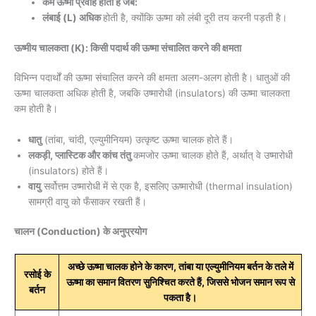
कम ऊष्मा प्रवाह होती है जब:
लंबाई (L) अधिक
होती है, क्योंकि ऊष्मा को लंबी दूरी तय करनी पड़ती है।
ऊष्मीय चालकता (K): किसी पदार्थ की ऊष्मा संचालित करने की क्षमता
विभिन्न पदार्थों की ऊष्मा संचालित करने की क्षमता अलग-अलग होती है। धातुओं की
ऊष्मा चालकता अधिक होती है, जबकि उष्मारोधी (insulators) की ऊष्मा चालकता
कम होती है।
धातु
(तांबा, चांदी, एल्युमीनियम) उत्कृष्ट ऊष्मा चालक होते हैं।
लकड़ी, प्लास्टिक और कांच तंतु
कमजोर ऊष्मा चालक होते हैं, अर्थात् वे उष्मारोधी
(insulators) होते हैं।
वायु
सर्वोत्तम उष्मारोधी में से एक है, इसलिए ऊष्मारोधी (thermal insulation)
सामग्री वायु को फँसाकर रखती हैं।
चालन (Conduction) के अनुप्रयोग
अच्छे ऊष्मा चालक होने के कारण, तांबा या एल्युमीनियम बर्तन के तले में
रसोई के
ऊष्मा का समान वितरण सुनिश्चित करते हैं, जिससे भोजन समान रूप से
बर्तन
पकता है।