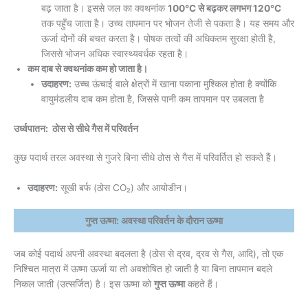
बढ़ जाता है। इससे जल का क्वथनांक
100°C से बढ़कर लगभग 120°C
तक पहुँच जाता है। उच्च तापमान पर भोजन तेजी से पकता है। यह समय और
ऊर्जा दोनों की बचत करता है। पोषक तत्वों की अधिकतम सुरक्षा होती है,
जिससे भोजन अधिक स्वास्थ्यवर्धक रहता है।
कम दाब से क्वथनांक कम हो जाता है।
उदाहरण:
उच्च ऊंचाई वाले क्षेत्रों में खाना पकाना मुश्किल होता है क्योंकि
वायुमंडलीय दाब कम होता है, जिससे पानी कम तापमान पर उबलता है
उर्ध्वपातन: ठोस से सीधे गैस में परिवर्तन
कुछ पदार्थ तरल अवस्था से गुजरे बिना सीधे ठोस से गैस में परिवर्तित हो सकते हैं।
उदाहरण:
सूखी बर्फ (ठोस CO₂) और आयोडीन।
गुप्त ऊष्मा: अवस्था परिवर्तन के दौरान ऊष्मा
जब कोई पदार्थ अपनी अवस्था बदलता है (ठोस से द्रव, द्रव से गैस, आदि), तो एक
निश्चित मात्रा में ऊष्मा ऊर्जा या तो अवशोषित हो जाती है या बिना तापमान बदले
निकल जाती (उत्सर्जित) है। इस ऊष्मा को
गुप्त ऊष्मा
कहते हैं।