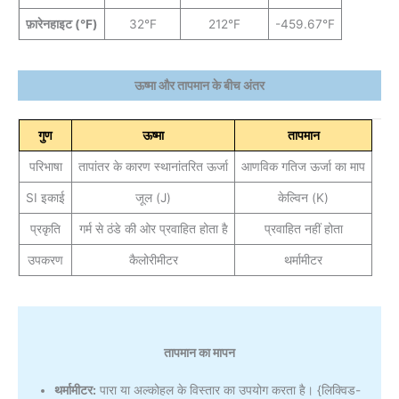
फ़ारेनहाइट (°F)
32°F
212°F
-459.67°F
ऊष्मा और तापमान के बीच अंतर
गुण
ऊष्मा
तापमान
परिभाषा
तापांतर के कारण स्थानांतरित ऊर्जा
आणविक गतिज ऊर्जा का माप
SI इकाई
जूल (J)
केल्विन (K)
प्रकृति
गर्म से ठंडे की ओर प्रवाहित होता है
प्रवाहित नहीं होता
उपकरण
कैलोरीमीटर
थर्मामीटर
तापमान का मापन
थर्मामीटर:
पारा या अल्कोहल के विस्तार का उपयोग करता है। {लिक्विड-