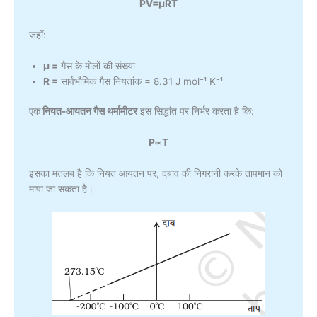
PV=μRT
जहाँ:
μ =
गैस के मोलों की संख्या
R =
सार्वभौमिक गैस नियतांक = 8.31 J mol⁻¹ K⁻¹
एक
नियत-आयतन गैस थर्मामीटर
इस सिद्धांत पर निर्भर करता है कि:
P∝T
इसका मतलब है कि नियत आयतन पर, दबाव की निगरानी करके तापमान को
मापा जा सकता है।