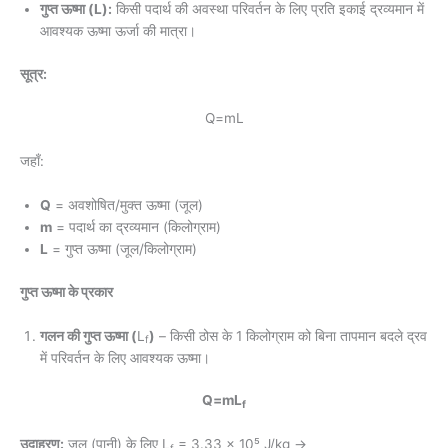
गुप्त ऊष्मा (L):
किसी पदार्थ की अवस्था परिवर्तन के लिए प्रति इकाई द्रव्यमान में
आवश्यक ऊष्मा ऊर्जा की मात्रा।
सूत्र:
Q=mL
जहाँ:
Q
= अवशोषित/मुक्त ऊष्मा (जूल)
m
= पदार्थ का द्रव्यमान (किलोग्राम)
L
= गुप्त ऊष्मा (जूल/किलोग्राम)
गुप्त ऊष्मा के प्रकार
गलन की गुप्त ऊष्मा (
L
)
– किसी ठोस के 1 किलोग्राम को बिना तापमान बदले द्रव
f
में परिवर्तन के लिए आवश्यक ऊष्मा।
Q=mL
f
उदाहरण:
जल (पानी) के लिए L
= 3.33 × 10⁵ J/kg →
f