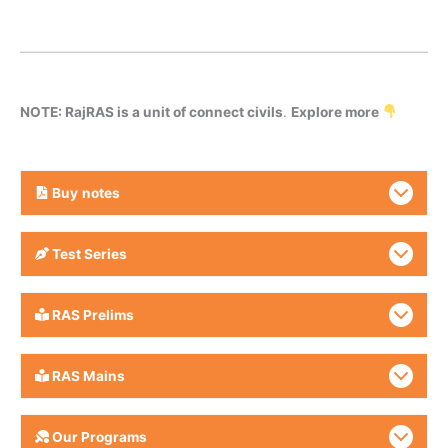
NOTE: RajRAS is a unit of connect civils
.
Explore more
Buy
notes
Test Series
RAS Prelims
RAS Mains
Our Programs