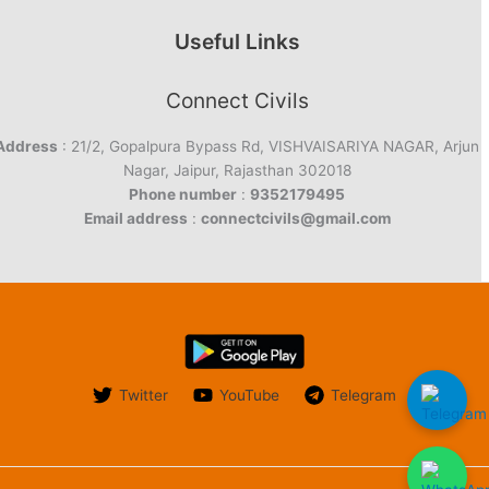
Useful Links
Connect Civils
Address
: 21/2, Gopalpura Bypass Rd, VISHVAISARIYA NAGAR, Arjun
Nagar, Jaipur, Rajasthan 302018
Phone number
:
9352179495
Email address
:
connectcivils@gmail.com
Twitter
YouTube
Telegram