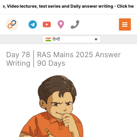
Skip
ideo lectures, test series and Daily answer writing
- Click here
to
content
हिन्दी
Day 78 | RAS Mains 2025 Answer
Writing | 90 Days