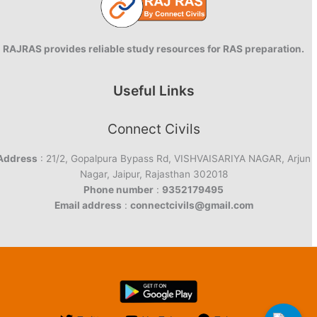
RAJRAS provides reliable study resources for RAS preparation.
Useful Links
Connect Civils
Address
: 21/2, Gopalpura Bypass Rd, VISHVAISARIYA NAGAR, Arjun
Nagar, Jaipur, Rajasthan 302018
Phone number
:
9352179495
Email address
:
connectcivils@gmail.com