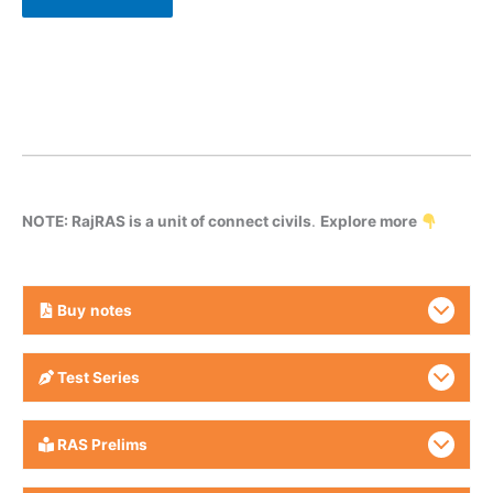
NOTE: RajRAS is a unit of connect civils
.
Explore more
Buy
notes
Test Series
RAS Prelims