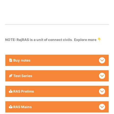
NOTE: RajRAS is a unit of connect civils
.
Explore more
Buy
notes
Test Series
RAS Prelims
RAS Mains