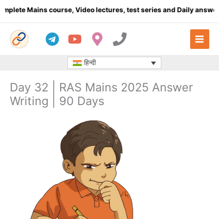
Skip
ete Mains course, Video lectures, test series and Daily answer wr
to
content
हिन्दी
Day 32 | RAS Mains 2025 Answer
Writing | 90 Days