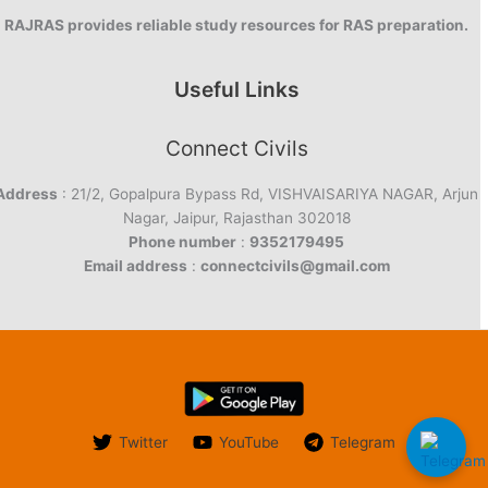
RAJRAS provides reliable study resources for RAS preparation.
Useful Links
Connect Civils
Address
: 21/2, Gopalpura Bypass Rd, VISHVAISARIYA NAGAR, Arjun
Nagar, Jaipur, Rajasthan 302018
Phone number
:
9352179495
Email address
:
connectcivils@gmail.com
Twitter
YouTube
Telegram