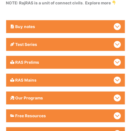
NOTE: RajRAS is a unit of connect civils
.
Explore more
Buy
notes
Test Series
RAS Prelims
RAS Mains
Our Programs
Free Resources