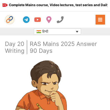
Skip
Complete Mains course, Video lectures, test series and Daily an
to
content
हिन्दी
Day 20 | RAS Mains 2025 Answer
Writing | 90 Days