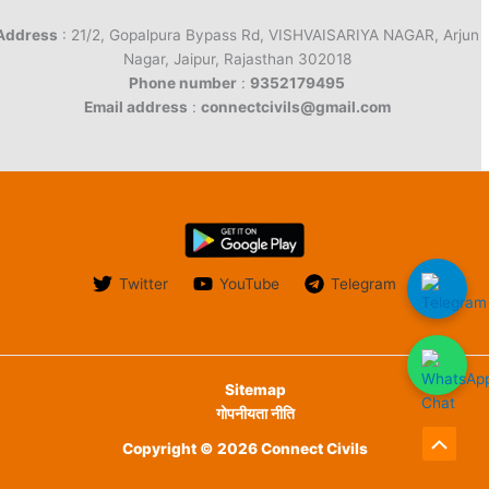
Address
: 21/2, Gopalpura Bypass Rd, VISHVAISARIYA NAGAR, Arjun
Nagar, Jaipur, Rajasthan 302018
Phone number
:
9352179495
Email address
:
connectcivils@gmail.com
Twitter
YouTube
Telegram
Sitemap
गोपनीयता नीति
Copyright © 2026 Connect Civils
Scroll