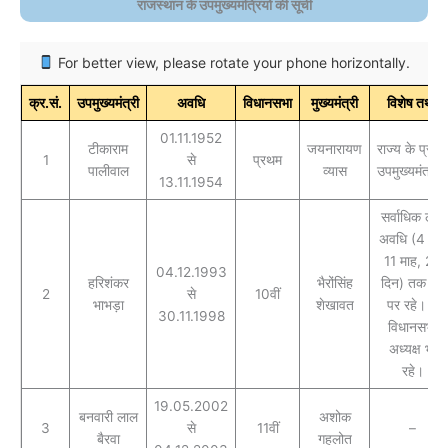
राजस्थान के उपमुख्यमंत्रियों की सूची
For better view, please rotate your phone horizontally.
क्र.सं.
उपमुख्यमंत्री
अवधि
विधानसभा
मुख्यमंत्री
विशेष तथ्य
01.11.1952
टीकाराम
जयनारायण
राज्य के प्रथम
1
से
प्रथम
पालीवाल
व्यास
उपमुख्यमंत्री।
13.11.1954
सर्वाधिक लंबी
अवधि (4 वर्ष,
11 माह, 28
04.12.1993
हरिशंकर
भैरोंसिंह
दिन) तक पद
2
से
10वीं
भाभड़ा
शेखावत
पर रहे। ये
30.11.1998
विधानसभा
अध्यक्ष भी
रहे।
19.05.2002
बनवारी लाल
अशोक
3
से
11वीं
–
बैरवा
गहलोत