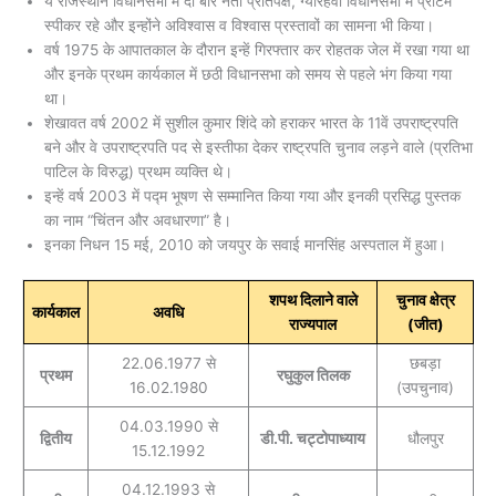
ये राजस्थान विधानसभा में दो बार नेता प्रतिपक्ष, ग्यारहवीं विधानसभा में प्रोटेम
स्पीकर रहे और इन्होंने अविश्वास व विश्वास प्रस्तावों का सामना भी किया।
वर्ष 1975 के आपातकाल के दौरान इन्हें गिरफ्तार कर रोहतक जेल में रखा गया था
और इनके प्रथम कार्यकाल में छठी विधानसभा को समय से पहले भंग किया गया
था।
शेखावत वर्ष 2002 में सुशील कुमार शिंदे को हराकर भारत के 11वें उपराष्ट्रपति
बने और वे उपराष्ट्रपति पद से इस्तीफा देकर राष्ट्रपति चुनाव लड़ने वाले (प्रतिभा
पाटिल के विरुद्ध) प्रथम व्यक्ति थे।
इन्हें वर्ष 2003 में पद्म भूषण से सम्मानित किया गया और इनकी प्रसिद्ध पुस्तक
का नाम “चिंतन और अवधारणा” है।
इनका निधन 15 मई, 2010 को जयपुर के सवाई मानसिंह अस्पताल में हुआ।
शपथ दिलाने वाले
चुनाव क्षेत्र
कार्यकाल
अवधि
राज्यपाल
(जीत)
22.06.1977 से
छबड़ा
प्रथम
रघुकुल तिलक
16.02.1980
(उपचुनाव)
04.03.1990 से
द्वितीय
डी.पी. चट्टोपाध्याय
धौलपुर
15.12.1992
04.12.1993 से