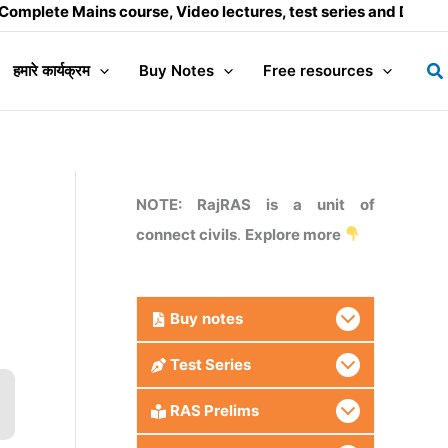
ins course, Video lectures, test series and Daily answer wri
Se
हमारे कार्यक्रम
Buy Notes
Free resources
NOTE: RajRAS is a unit of
connect civils
.
Explore more
Buy
notes
Test Series
RAS Prelims