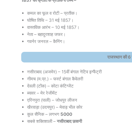
1857 की क्रांति के प्रतीक व तथ्य –
कमल का फूल व रोटी – प्रतीक।
घोषित तिथि – 31 मई 1857।
वास्तविक आरंभ – 10 मई 1857।
नेता – बहादुरशाह जफर।
गवर्नर जनरल – कैनिंग।
राजस्थान की 6
नसीराबाद (अजमेर) – 15वीं बंगाल नेटिव इन्फैंट्री
नीमच (म.प्र.) – फर्स्ट बंगाल कैवेलरी
देवली (टोंक) – कोटा कंटिग्जेंट
ब्यावर – मेर रेजीमेंट
एरिनपुरा (पाली) – जोधपुर लीजन
खैरवाड़ा (उदयपुर) – मेवाड़ भील कोर
कुल सैनिक – लगभग
5000
सबसे शक्तिशाली –
नसीराबाद छावनी