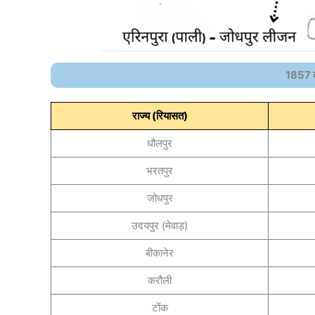
1857 की
राज्य (
रियासत)
धौलपुर
भरतपुर
जोधपुर
उदयपुर (मेवाड़)
बीकानेर
करौली
टोंक