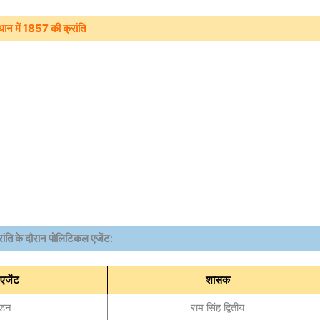
थान में 1857 की क्रांति
ंति के दौरान पोलिटिकल एजेंट
:
एजेंट
शासक
ईडन
राम सिंह द्वितीय