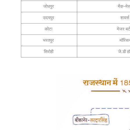
जोधपुर
मैक-मे
उदयपुर
शावर्
कोटा
मेजर बर
भरतपुर
मॉरिस
सिरोही
जे.डी ह