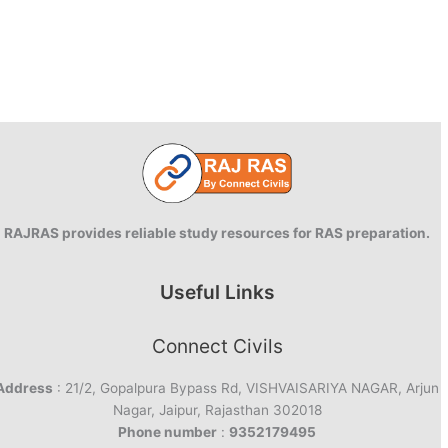
RAJRAS provides reliable study resources for RAS preparation.
Useful Links
Connect Civils
Address
: 21/2, Gopalpura Bypass Rd, VISHVAISARIYA NAGAR, Arjun
Nagar, Jaipur, Rajasthan 302018
Phone number
:
9352179495