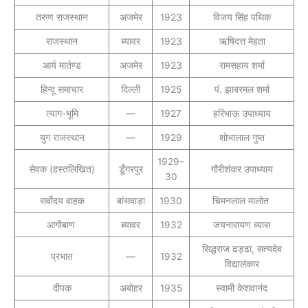
तरुण राजस्थान
अजमेर
1923
विजय सिंह पथिक
राजस्थान
ब्यावर
1923
ऋषिदत्त मेहता
आर्य मार्तण्ड
अजमेर
1923
रामसहाय शर्मा
हिन्दू समाचार
दिल्ली
1925
पं. झाबरमल शर्मा
त्याग-भूमि
—
1927
हरिभाऊ उपाध्याय
युग राजस्थान
—
1929
शोभालाल गुप्त
1929–
सेवक (हस्तलिखित)
डूँगरपुर
गौरीशंकर उपाध्याय
30
सर्वोदय वाहक
बांसवाड़ा
1930
चिमनलाल मालोत
आगीबाण
ब्यावर
1932
जयनारायण व्यास
सिद्धराज ढड्ढा, सत्यदेव
प्रभात
—
1932
विद्यालंकार
दीपक
अबोहर
1935
स्वामी केशवानंद