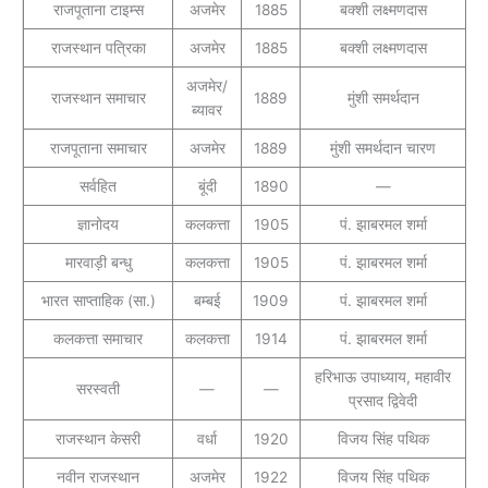
राजपूताना टाइम्स
अजमेर
1885
बक्शी लक्ष्मणदास
राजस्थान पत्रिका
अजमेर
1885
बक्शी लक्ष्मणदास
अजमेर/
राजस्थान समाचार
1889
मुंशी समर्थदान
ब्यावर
राजपूताना समाचार
अजमेर
1889
मुंशी समर्थदान चारण
सर्वहित
बूंदी
1890
—
ज्ञानोदय
कलकत्ता
1905
पं. झाबरमल शर्मा
मारवाड़ी बन्धु
कलकत्ता
1905
पं. झाबरमल शर्मा
भारत साप्ताहिक (सा.)
बम्बई
1909
पं. झाबरमल शर्मा
कलकत्ता समाचार
कलकत्ता
1914
पं. झाबरमल शर्मा
हरिभाऊ उपाध्याय, महावीर
सरस्वती
—
—
प्रसाद द्विवेदी
राजस्थान केसरी
वर्धा
1920
विजय सिंह पथिक
नवीन राजस्थान
अजमेर
1922
विजय सिंह पथिक