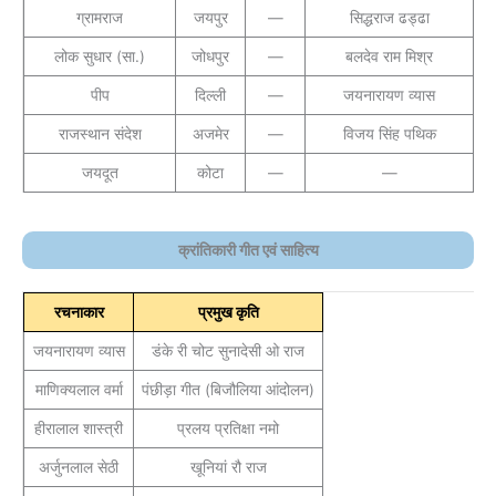
ग्रामराज
जयपुर
—
सिद्धराज ढड्ढा
लोक सुधार (सा.)
जोधपुर
—
बलदेव राम मिश्र
पीप
दिल्ली
—
जयनारायण व्यास
राजस्थान संदेश
अजमेर
—
विजय सिंह पथिक
जयदूत
कोटा
—
—
क्रांतिकारी गीत एवं साहित्य
रचनाकार
प्रमुख कृति
जयनारायण व्यास
डंके री चोट सुनादेसी ओ राज
माणिक्यलाल वर्मा
पंछीड़ा गीत (बिजौलिया आंदोलन)
हीरालाल शास्त्री
प्रलय प्रतिक्षा नमो
अर्जुनलाल सेठी
खूनियां रौ राज