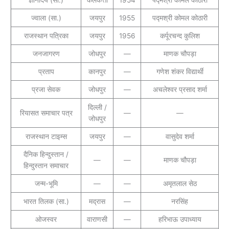
ज्ञानोदय (सा.)
कलकत्ता
1954
पद्मश्री कोमल कोठारी
ज्वाला (सा.)
जयपुर
1955
पद्मश्री कोमल कोठारी
राजस्थान पत्रिका
जयपुर
1956
कर्पूरचन्द कुलिश
जनजागरण
जोधपुर
—
माणक चौपड़ा
प्रताप
कानपुर
—
गणेश शंकर विद्यार्थी
प्रजा सेवक
जोधपुर
—
अचलेश्वर प्रसाद शर्मा
दिल्ली /
रियासत समाचार पत्र
—
—
जोधपुर
राजस्थान टाइम्स
जयपुर
—
वासुदेव शर्मा
दैनिक हिन्दुस्तान /
—
—
माणक चौपड़ा
हिन्दुस्तान समाचार
जन्म-भूमि
—
—
अमृतलाल सेठ
भारत तिलक (सा.)
मद्रास
—
नरसिंह
ओजस्वर
वाराणसी
—
हरिभाऊ उपाध्याय