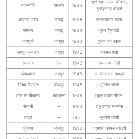
श्री रामनारायण चौधरी ,
नवज्योति
अजमेर
1936
दुर्गाप्रसाद चौधरी
अखण्ड भारत
बम्बई
1938
जयनारायण व्यास
संग्राम
बम्बई
1939
भूधर त्रिपाठी
जयभूमि
जयपुर
1940
गुलाब चंद काला
जयपुर समाचार
जयपुर
1942
श्यामल शर्मा
स्वराज्य
दौसा
1942
रामकरण जोशी
लोकवाणी
जयपुर
1943
पं. देवीशंकर तिवाड़ी
दैनिक रियासत
जोधपुर
1945
सुमनेश जोशी
आज का बीकानेर
कलकत्ता
1945
रघुवर दयाल गोयल
सेनानी
—
1950
शंभु दयाल सक्सेना
राष्ट्र
—
1951
सुमनेश जोशी
प्रेरणा
जोधपुर
1950
पद्मश्री कोमल कोठारी