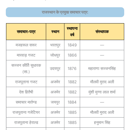
राजस्थान के प्रमुख समाचार पत्र
:
स्थापना
समाचार-पत्र
स्थान
संस्थापक
वर्ष
मजहरूल सरूर
भरतपुर
1849
—
मारवाड़ गजट
जोधपुर
1866
—
सज्जन कीर्ति सुधारक
उदयपुर
1876
महाराणा सज्जनसिंह
(सा.)
राजपूताना गजट
अजमेर
1882
मौलवी मुराद अली
देश हितैषी
अजमेर
1882
मुंशी मुन्ना लाल शर्मा
समाचार मार्तण्ड
जयपुर
1884
—
राजपूताना गजेटियर
अजमेर
1885
मौलवी मुराद अली
राजपूताना हेराल्ड
अजमेर
1885
हनुमान सिंह