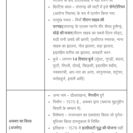
पराजय के बाद दाराशिकोह ने यहाँ शरण ली
ब्रिटिश काल – तारागढ़ की घाटी में इसे
सेनेटोरियम
(आरोग्य निवास) के रूप में प्रयोग किया गया
प्रमुख स्थल – मियाँ
मीरान साहब की
दरगाह(
तारागढ़ के प्रथम गवर्नर मीर सैयद हुसैन
)
,
घोड़े की मजार
(मीरान साहब का सबसे प्रिय घोड़ा),
रूठी रानी उमादे की छतरी, पृथ्वीराज स्मारक, नाना
साहब का झालरा, गोल झालरा, बड़ा झालरा,
इब्राहिम शरीफ का झालरा, कचहरी भवन
बुर्ज – लगभग
14 विशाल बुर्ज
(घूंघट, गूगड़ी, बंदारा,
फूटी, पीपली, दोराई, खिड़की, इब्राहिम शहीद,
नक्कारची, आर-पार का अत्ता, जानूनायक, श्रृंगार,
फतेहबुर्ज, इमली आदि)
अन्य नाम – दौलतखाना,
मैगजीन
दुर्ग
निर्माण – 1570 ई., अकबर द्वारा (ख्वाजा मुइनुद्दीन
चिश्ती के सम्मान में)
विशेषता – राजस्थान का एकमात्र किला जो पूर्णतः
अकबर का किला
मुस्लिम किला वास्तुकला में निर्मित
(अजमेर)
इतिहास – 1576 में
हल्दीघाटी युद्ध की योजना
यहीं