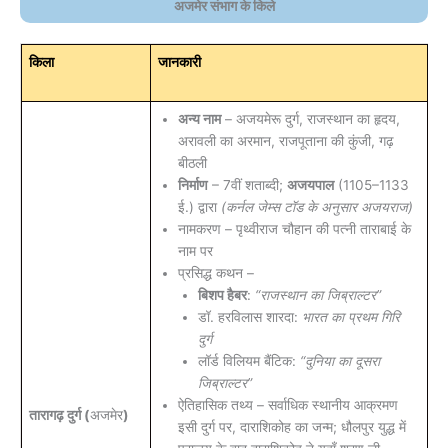
अजमेर संभाग के किले
किला
जानकारी
अन्य नाम
– अजयमेरू दुर्ग, राजस्थान का हृदय,
अरावली का अरमान, राजपूताना की कुंजी, गढ़
बीठली
निर्माण
– 7वीं शताब्दी;
अजयपाल
(1105–1133
ई.) द्वारा
(कर्नल जेम्स टॉड के अनुसार अजयराज)
नामकरण – पृथ्वीराज चौहान की पत्नी ताराबाई के
नाम पर
प्रसिद्ध कथन –
बिशप हैबर
:
“राजस्थान का जिब्राल्टर”
डॉ. हरविलास शारदा:
भारत का प्रथम गिरि
दुर्ग
लॉर्ड विलियम बैंटिक:
“दुनिया का दूसरा
जिब्राल्टर”
ऐतिहासिक तथ्य – सर्वाधिक स्थानीय आक्रमण
तारागढ़ दुर्ग (
अजमेर
)
इसी दुर्ग पर, दाराशिकोह का जन्म; धौलपुर युद्ध में