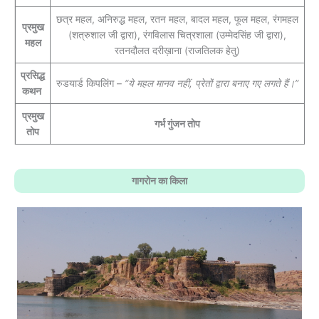
छत्र महल, अनिरुद्ध महल, रतन महल, बादल महल, फूल महल, रंगमहल
प्रमुख
(शत्रुशाल जी द्वारा), रंगविलास चित्रशाला (उम्मेदसिंह जी द्वारा),
महल
रतनदौलत दरीख़ाना (राजतिलक हेतु)
प्रसिद्ध
रुडयार्ड किपलिंग –
“ये महल मानव नहीं, प्रेतों द्वारा बनाए गए लगते हैं।”
कथन
प्रमुख
गर्भ गुंजन तोप
तोप
गागरोन का किला