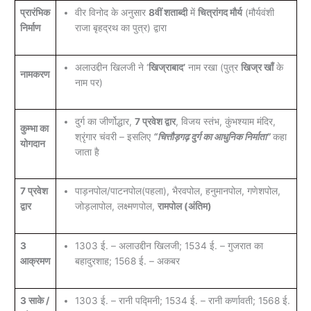
प्रारंभिक
वीर विनोद के अनुसार
8वीं शताब्दी
में
चित्रांगद मौर्य
(मौर्यवंशी
निर्माण
राजा बृहद्रथ का पुत्र) द्वारा
अलाउद्दीन खिलजी ने ‘
खिज्राबाद’
नाम रखा (पुत्र
खिज्र खाँ
के
नामकरण
नाम पर)
दुर्ग का जीर्णोद्धार,
7 प्रवेश द्वार
, विजय स्तंभ, कुंभश्याम मंदिर,
कुम्भा का
श्रृंगार चंवरी – इसलिए
“चित्तौड़गढ़ दुर्ग का आधुनिक निर्माता”
कहा
योगदान
जाता है
7 प्रवेश
पाड़नपोल/पाटनपोल(पहला), भैरवपोल, हनुमानपोल, गणेशपोल,
द्वार
जोड़लापोल, लक्ष्मणपोल,
रामपोल (अंतिम)
3
1303 ई. – अलाउद्दीन खिलजी; 1534 ई. – गुजरात का
आक्रमण
बहादुरशाह; 1568 ई. – अकबर
3 साके /
1303 ई. – रानी पद्मिनी; 1534 ई. – रानी कर्णावती; 1568 ई.