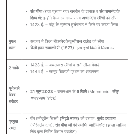
संत पीपा
(राजा प्रताप राव)
गागरोन के शासक व
संत रामानंद के
शिष्य थे
; इन्होंने वैभव त्यागकर राज्य
अचलदास खींची
को सौंपा
1423 ई. – मांडू के सुल्तान हुशंगशाह ने किले पर कब्ज़ा किया
मुगल
अकबर ने किला
बीकानेर के पृथ्वीराज राठौड़
को सौंपा
काल
‘वेली कृष्ण रुक्मणी री’ (1577)
ग्रंथ इसी किले में लिखा गया
1423 ई. – अचलदास खींची व रानी लीला मेवाड़ी
2 साके
1444 ई. – महमूद खिलजी प्रथम का आक्रमण
यूनेस्को
21 जून 2023
– राजस्थान के
6 किले
(Mnemonic:
चीकू
विश्व
गाजर आम
Trick
)
धरोहर
पीर हमीदुद्दीन चिश्ती
(मिट्ठे साहब)
की दरगाह,
बुलंद दरवाजा
प्रमुख
(औरंगज़ेब द्वारा),
संत पीपा जी की समाधि
,
जालिमकोट
(झाला जालिम
स्थल
सिंह द्वारा निर्मित विशाल परकोटा)