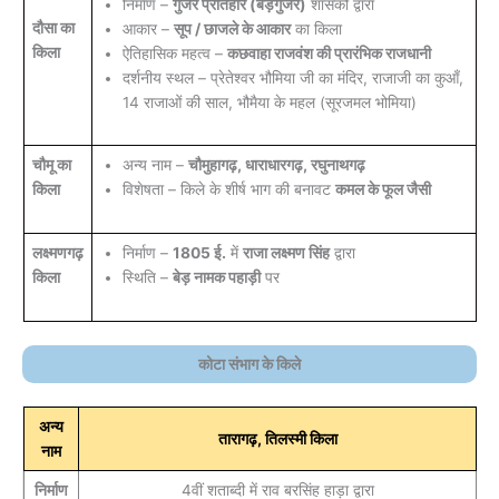
निर्माण –
गुर्जर प्रतिहार (बड़गुर्जर)
शासकों द्वारा
दौसा का
आकार –
सूप / छाजले के आकार
का किला
किला
ऐतिहासिक महत्व –
कछवाहा राजवंश की प्रारंभिक राजधानी
दर्शनीय स्थल – प्रेतेश्वर भौमिया जी का मंदिर, राजाजी का कुआँ,
14 राजाओं की साल, भौमैया के महल (सूरजमल भोमिया)
चौमू का
अन्य नाम –
चौमुहागढ़, धाराधारगढ़, रघुनाथगढ़
किला
विशेषता – किले के शीर्ष भाग की बनावट
कमल के फूल जैसी
लक्ष्मणगढ़
निर्माण –
1805 ई.
में
राजा लक्ष्मण सिंह
द्वारा
किला
स्थिति –
बेड़ नामक पहाड़ी
पर
कोटा संभाग के किले
अन्य
तारागढ़, तिलस्मी किला
नाम
निर्माण
4वीं शताब्दी में राव बरसिंह हाड़ा द्वारा