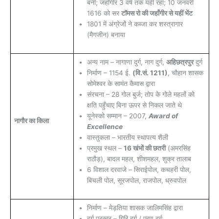
बनी; जहाँगीर 3 वर्ष तक यहीं रहा; 10 जनवरी
1616 को सर
टॉमस रो की जहाँगीर से यहीं भेंट
1801 में अंग्रेजों ने कब्जा कर शस्त्रागार
(मैगजीन) बनाया
अन्य नाम – नागाणा दुर्ग, नाग दुर्ग,
अहिछत्रपुर
दुर्ग
निर्माण – 1154 ई.
(वि.सं. 1211)
, चौहान शासक
सोमेश्वर के सामंत कैमास द्वारा
संरचना – 28 गोल बुर्ज; तोप के गोले महलों को
क्षति पहुँचाए बिना ऊपर से निकल जाते थे
यूनेस्को सम्मान – 2007,
Award of
नागौर का किला
Excellence
वास्तुकला – भारतीय स्थापत्य शैली
प्रमुख स्थल –
16 खंभों की छतरी
(अमरसिंह
राठौड़), बादल महल, शीशमहल, शुक्र तालाब
6 विशाल दरवाजे – सिराईपोल, कचहरी पोल,
बिचली पोल, सूरजपोल, राजपोल, ध्रुवपोल
निर्माण – मेड़तिया शासक जालिमसिंह द्वारा
दुर्ग प्रकार – गिरि दुर्ग / एरण दुर्ग