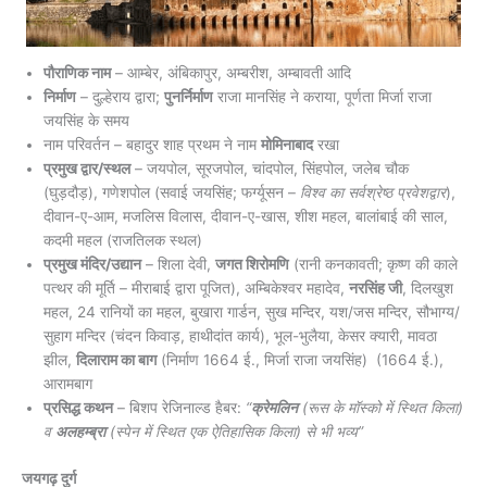
पौराणिक नाम
– आम्बेर, अंबिकापुर, अम्बरीश, अम्बावती आदि
निर्माण
– दुल्हेराय द्वारा;
पुनर्निर्माण
राजा मानसिंह ने कराया, पूर्णता मिर्जा राजा
जयसिंह के समय
नाम परिवर्तन – बहादुर शाह प्रथम ने नाम
मोमिनाबाद
रखा
प्रमुख द्वार/स्थल
– जयपोल, सूरजपोल, चांदपोल, सिंहपोल, जलेब चौक
(घुड़दौड़), गणेशपोल (सवाई जयसिंह; फर्ग्यूसन –
विश्व का सर्वश्रेष्ठ प्रवेशद्वार
),
दीवान-ए-आम, मजलिस विलास, दीवान-ए-खास, शीश महल, बालांबाई की साल,
कदमी महल (राजतिलक स्थल)
प्रमुख मंदिर/उद्यान
– शिला देवी,
जगत शिरोमणि
(रानी कनकावती; कृष्ण की काले
पत्थर की मूर्ति – मीराबाई द्वारा पूजित), अम्बिकेश्वर महादेव,
नरसिंह जी
, दिलखुश
महल, 24 रानियों का महल, बुखारा गार्डन, सुख मन्दिर, यश/जस मन्दिर, सौभाग्य/
सुहाग मन्दिर (चंदन किवाड़, हाथीदांत कार्य), भूल-भुलैया, केसर क्यारी, मावठा
झील,
दिलाराम का बाग
(निर्माण 1664 ई., मिर्जा राजा जयसिंह) (1664 ई.),
आरामबाग
प्रसिद्ध कथन
– बिशप रेजिनाल्ड हैबर:
“
क्रेमलिन
(रूस के मॉस्को में स्थित किला)
व
अलहम्ब्रा
(स्पेन में स्थित एक ऐतिहासिक किला) से भी भव्य”
जयगढ़ दुर्ग