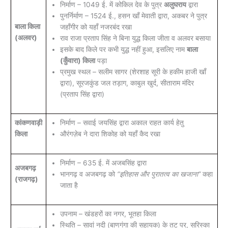
निर्माण – 1049 ई. में कोकिल देव के पुत्र
अलुघराय
द्वारा
पुनर्निर्माण – 1524 ई., हसन खाँ मेवाती द्वारा, अकबर ने पुत्र
बाला किला
जहाँगीर को यहाँ नजरबंद रखा
(अलवर)
राव राजा प्रताप सिंह ने बिना युद्ध किला जीता व अलवर बसाया
इसके बाद किले पर कभी युद्ध नहीं हुआ, इसलिए नाम
बाला
(कुँवारा) किला
पड़ा
प्रमुख स्थल – सलीम सागर (शेरशाह सूरी के हकीम हाजी खाँ
द्वारा), सूरजकुंड जल तड़ाग, काबुल खुर्द, सीताराम मंदिर
(प्रताप सिंह द्वारा)
कांकणवाड़ी
निर्माण – सवाई जयसिंह द्वारा अकाल राहत कार्य हेतु
किला
औरंगज़ेब ने दारा शिकोह को यहाँ कैद रखा
निर्माण – 635 ई. में अजबसिंह द्वारा
अजबगढ़
भानगढ़ व अजबगढ़ को
“इतिहास और पुरातत्व का खजाना”
कहा
(राजगढ़)
जाता है
उपनाम – खंडहरों का नगर, भूतहा किला
स्थिति – सावां नदी (बाणगंगा की सहायक) के तट पर, सरिस्का