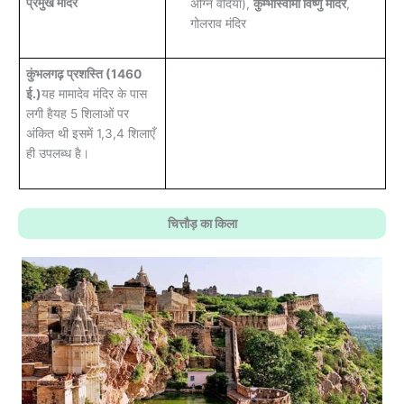
प्रमुख मंदिर
अग्नि वेदियाँ),
कुम्भास्वामी विष्णु मंदिर
,
गोलराव मंदिर
कुंभलगढ़ प्रशस्ति (1460
ई.)
यह मामादेव मंदिर के पास
लगी हैयह 5 शिलाओं पर
अंकित थी इसमें 1,3,4 शिलाएँ
ही उपलब्ध है।
चित्तौड़ का किला