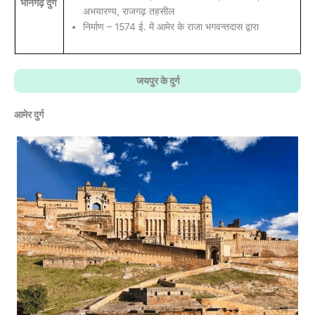
भानगढ़ दुर्ग
अभयारण्य, राजगढ़ तहसील
निर्माण – 1574 ई. में आमेर के राजा भगवन्तदास द्वारा
जयपुर के दुर्ग
आमेर दुर्ग