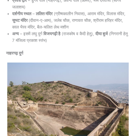
प्रवेश द्वार
– डूंगर पोल (नाहरगढ़), अवनी पोल (आमेर), भैरू दरवाजा (सागर
जलाशय)
दर्शनीय स्थल
–
ललित मंदिर
(ग्रीष्मकालीन निवास), आराम मंदिर, विलास मंदिर,
सुभट मंदिर
(दीवान-ए-आम), जलेब चौक, राणावत चौक, श्रीराम हरिहर मंदिर,
काल भैरव मंदिर, बैल-चलित लेथ मशीन
अन्य
– इसमें लघु दुर्ग
विजयगढ़ी है
(राजकोष व कैदी हेतु),
दीया बुर्ज
(निगरानी हेतु
7 मंजिला प्रकाश स्तंभ)
नाहरगढ़ दुर्ग