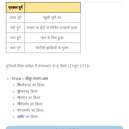
प्रकार दुर्ग
धान्व दुर्ग
खुली भूमि पर
मही दुर्ग
पत्थर या ईंटों से निर्मित प्रकारों वाला
जल दुर्ग
जल से घिरा हुआ
वार्क्ष दुर्ग
कंटीली झाड़ियों से युक्त
यूनेस्को विश्व धरोहर में राजस्थान के 6 क़िले (21जून 2013)
Trick – चीकू-गाजर-आम
चि
त्तौड़गढ़ का क़िला
कुं
भलगढ़ क़िला
गा
गरोन का क़िला
जै
सलमेर का क़िला
र
णथम्भौर का क़िला
आमे
र का क़िला