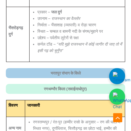
प्रकार –
जल दुर्ग
उपनाम –
राजस्थान का वैल्लोर
निर्माता – भैंसाशाह (व्यापारी) व रोड़ा चारण
भैंसरोड़गढ़
स्थित – चम्बल व बामनी नदी के संगम/मुहाने पर
दुर्ग
उद्देश्य – पर्वतीय लुटेरों से रक्षा
कर्नल टॉड –
“यदि मुझे राजस्थान में कोई जागीर दी जाए तो मैं
इसी गढ़ को चुनूँगा”
भरतपुर संभाग के किले
रणथम्भौर किला (सवाईमाधोपुर)
विवरण
जानकारी
Scroll
रणस्तम्भपुर / रंतःपुर (हम्मीर रासो के अनुसार – रण की घाटी में
अन्य नाम
स्थित नगर), दुर्गाधिराज, चित्तौड़गढ़ का छोटा भाई, हम्मीर की
to