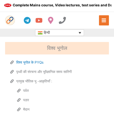
Skip
Complete Mains course, Video lectures, test series and Dail
to
content
हिन्दी
विश्व भूगोल
विश्व भूगोल के PYQs
पृथ्वी की संरचना और भूवैज्ञानिक समय सारिणी
प्रमुख भौतिक भू -आकृतियाँ :
पर्वत
पठार
मैदान