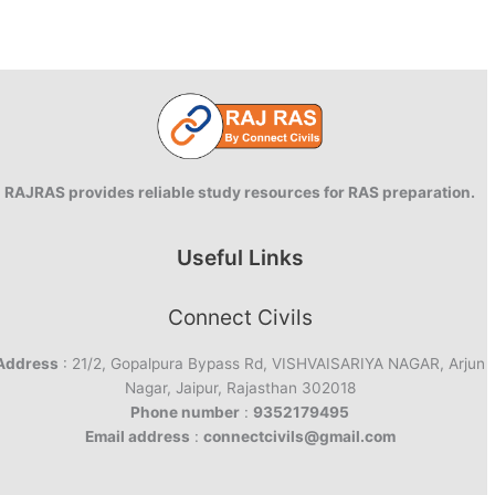
RAJRAS provides reliable study resources for RAS preparation.
Useful Links
Connect Civils
Address
: 21/2, Gopalpura Bypass Rd, VISHVAISARIYA NAGAR, Arjun
Nagar, Jaipur, Rajasthan 302018
Phone number
:
9352179495
Email address
:
connectcivils@gmail.com