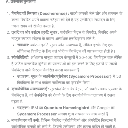
A. तकनीकी चुनौतियाँ
क्विबिट की स्थिरता (Decoherence) :
बाहरी कारकों जैसे शोर और तापमान के
कारण क्विबिट अपने क्वांटम स्टेट्स खो देते हैं.यह एल्गोरिदम निष्पादन के लिए
गणना समय को सीमित करता है.
त्रुटि दर और क्वांटम त्रुटि सुधार
: पारंपरिक बिट्स के विपरीत, क्विबिट अपने
नाजुक क्वांटम स्टेट्स के कारण अत्यधिक त्रुटिप्रवण होते हैं.
समाधान:
क्वांटम त्रुटि सुधार कोड आवश्यक हैं, लेकिन इसके लिए एक
लॉजिकल क्विबिट के लिए कई भौतिक क्विबिट्स की आवश्यकता होती है।
स्केलेबिलिटी
: अधिकांश मौजूदा क्वांटम कंप्यूटरों में 20-100 क्विबिट्स तक सीमित
हैं.जटिल वास्तविक दुनिया की समस्याओं को हल करने के लिए हजारों या लाखों
क्विबिट्स वाले सिस्टम विकसित करना आवश्यक है.
उदाहरण:
गूगल के
साइकैमोर प्रोसेसर (Sycamore Processor)
ने 53
क्विबिट्स के साथ क्वांटम सर्वोच्चता का प्रदर्शन किया।
क्रायोजेनिक आवश्यकताएँ :
सुपरकंडक्टिंग क्विबिट्स, जो सबसे सामान्य प्रकार के
क्विबिट्स हैं, को
डेकोहेरेंस
को रोकने के लिए क्रायोजेनिक वातावरण में रखना
पड़ता है.
उदाहरण:
IBM का
Quantum Hummingbird
और Google का
Sycamore Processor
लगभग शून्य तापमान पर काम करते हैं।
मानकीकरण की कमी:
विभिन्न क्विबिट प्रौद्योगिकियों और ऑपरेटिंग सिस्टम्स में
सार्वभौमिक मानकों की कमी है, जिससे एकीकरण और तुलना कठिन हो जाती है.