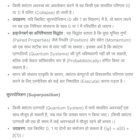
किसी क्वांटम अवस्था का अवलोकन करने से वह किसी एक संभावित परिणाम (0
या 1) में पतित (Collapse) हो जाती है।
उदाहरण:
यदि क्विबिट सुपरपोजिशन (0 और 1 का मिश्रण) में है, तो मापन करने
पर यह एक निश्चित संभावना के साथ 0 या 1 में परिवर्तित हो जाएगा।
हाइजेनबर्ग का अनिश्चितता सिद्धांत
: यह सिद्धांत बताता है कि कुछ युग्मित गुणों
(Paired Properties) जैसे स्थिति (Position) और संवेग (Momentum)
को एक साथ सटीक रूप से मापा नहीं जा सकता। इसका अर्थ है कि क्वांटम
प्रणालियों (Quantum Systems) की पूर्ण भविष्यवाणी नहीं की जा सकती,
बल्कि उन्हें केवल सांख्यिकीय रूप से (Probabilistically) वर्णित किया जा
सकता है।
मापन की संभाव्य प्रकृति के कारण, क्वांटम कंप्यूटरों को विश्वसनीय परिणाम प्राप्त
करने के लिए एल्गोरिदम को कई बार निष्पादित (Execute) करना पड़ता है।
सुपरपोजिशन (Superposition)
किसी क्वांटम प्रणाली (Quantum System) में सभी संभावित अवस्थाएँ एक
साथ मौजूद हो सकती हैं, जब तक कि उसका मापन न किया जाए। (किसी क्वांटम
प्रणाली की एक ही समय में कई अवस्थाओं में मौजूद रहने की क्षमता।)
उदाहरण:
एक क्विबिट 0, 1 या दोनों का संयोजन हो सकता है (|ψ⟩ = α|0⟩ +
β|1⟩)।