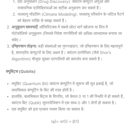
दवा अनुसंधान (Drug Discovery): क्वांटम कंप्यूटर अणुओं और
रासायनिक प्रतिक्रियाओं का सटीक अनुकरण कर सकते हैं।
जलवायु मॉडलिंग (Climate Modeling): जलवायु परिवर्तन के जटिल पैटर्न
को बेहतर तरीके से समझ सकते हैं।
अनुकूलन समस्याएँ:
लॉजिस्टिक्स में सबसे छोटा मार्ग खोजना या वित्त में
पोर्टफोलियो अनुकूलन (जिससे निवेश रणनीतियों को अधिक लाभदायक बनाया जा
सके)।
एन्क्रिप्शन तोड़ना:
बड़ी संख्याओं का गुणनखंडन, जो एन्क्रिप्शन के लिए महत्वपूर्ण
है, शास्त्रीय कंप्यूटरों के लिए अक्षम है। क्वांटम एल्गोरिदम (जैसे Shor’s
Algorithm) मौजूदा सुरक्षा प्रणालियों को कमजोर बना सकते हैं।
क्यूबिट्स (Qubits)
क्यूबिट (Quantum Bit) क्वांटम कंप्यूटिंग में सूचना की मूल इकाई है, जो
क्लासिकल कंप्यूटिंग के बिट की तरह होती है।
हालांकि, क्लासिकल बिट्स के विपरीत, जो केवल 0 या 1 की स्थिति में हो सकते हैं,
क्वांटम बिट (Qubit) सुपरपोजिशन में एक साथ 0 और 1 दोनों हो सकता है।
एक क्यूबिट को इस प्रकार व्यक्त किया जा सकता है:
∣ψ⟩= α∣0⟩ + β∣1⟩