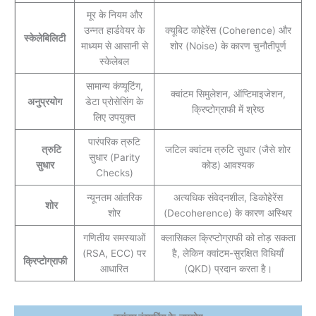
मूर के नियम और
उन्नत हार्डवेयर के
क्यूबिट कोहेरेंस (Coherence) और
स्केलेबिलिटी
माध्यम से आसानी से
शोर (Noise) के कारण चुनौतीपूर्ण
स्केलेबल
सामान्य कंप्यूटिंग,
क्वांटम सिमुलेशन, ऑप्टिमाइजेशन,
अनुप्रयोग
डेटा प्रोसेसिंग के
क्रिप्टोग्राफी में श्रेष्ठ
लिए उपयुक्त
पारंपरिक त्रुटि
त्रुटि
जटिल क्वांटम त्रुटि सुधार (जैसे शोर
सुधार (Parity
सुधार
कोड) आवश्यक
Checks)
न्यूनतम आंतरिक
अत्यधिक संवेदनशील, डिकोहेरेंस
शोर
शोर
(Decoherence) के कारण अस्थिर
गणितीय समस्याओं
क्लासिकल क्रिप्टोग्राफी को तोड़ सकता
(RSA, ECC) पर
है, लेकिन क्वांटम-सुरक्षित विधियाँ
क्रिप्टोग्राफी
आधारित
(QKD) प्रदान करता है।