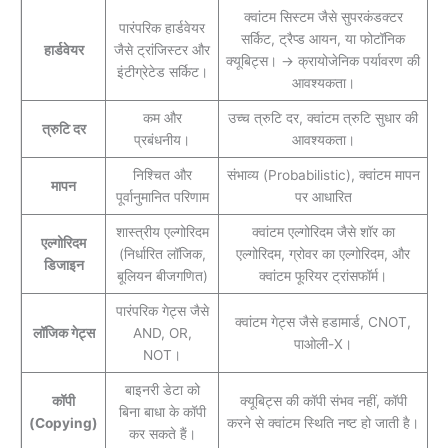
क्वांटम सिस्टम जैसे सुपरकंडक्टर
पारंपरिक हार्डवेयर
सर्किट, ट्रैप्ड आयन, या फोटॉनिक
हार्डवेयर
जैसे ट्रांजिस्टर और
क्यूबिट्स। → क्रायोजेनिक पर्यावरण की
इंटीग्रेटेड सर्किट।
आवश्यकता।
कम और
उच्च त्रुटि दर, क्वांटम त्रुटि सुधार की
त्रुटि दर
प्रबंधनीय।
आवश्यकता।
निश्चित और
संभाव्य (Probabilistic), क्वांटम मापन
मापन
पूर्वानुमानित परिणाम
पर आधारित
शास्त्रीय एल्गोरिदम
क्वांटम एल्गोरिदम जैसे शॉर का
एल्गोरिदम
(निर्धारित लॉजिक,
एल्गोरिदम, ग्रोवर का एल्गोरिदम, और
डिजाइन
बूलियन बीजगणित)
क्वांटम फूरियर ट्रांसफॉर्म।
पारंपरिक गेट्स जैसे
क्वांटम गेट्स जैसे हडामार्ड, CNOT,
लॉजिक गेट्स
AND, OR,
पाओली-X।
NOT।
बाइनरी डेटा को
कॉपी
क्यूबिट्स की कॉपी संभव नहीं, कॉपी
बिना बाधा के कॉपी
(Copying)
करने से क्वांटम स्थिति नष्ट हो जाती है।
कर सकते हैं।