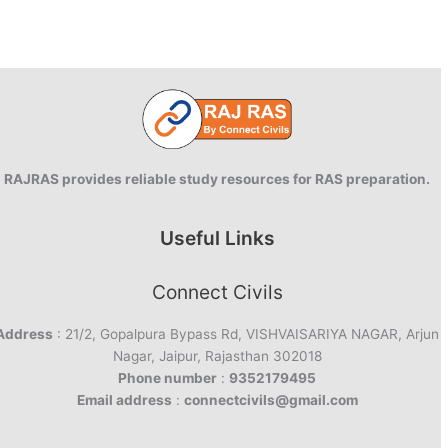
RAJRAS provides reliable study resources for RAS preparation.
Useful Links
Connect Civils
Address
: 21/2, Gopalpura Bypass Rd, VISHVAISARIYA NAGAR, Arjun
Nagar, Jaipur, Rajasthan 302018
Phone number
:
9352179495
Email address
:
connectcivils@gmail.com