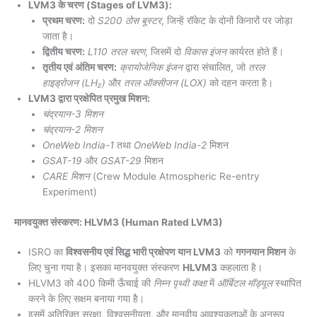
LVM3 के चरण (Stages of LVM3):
प्रथम चरण:
दो
S200 ठोस बूस्टर
, जिन्हें रॉकेट के दोनों किनारों पर जोड़ा
जाता है।
द्वितीय चरण:
L110 तरल चरण
, जिसमें दो
विकास इंजन
कार्यरत होते हैं।
तृतीय एवं अंतिम चरण:
क्रायोजेनिक इंजन
द्वारा संचालित, जो
तरल
हाइड्रोजन (LH₂)
और
तरल ऑक्सीजन (LOX)
को दहन करता है।
LVM3 द्वारा प्रक्षेपित प्रमुख मिशन:
चंद्रयान-3 मिशन
चंद्रयान-2 मिशन
OneWeb India-1
तथा
OneWeb India-2
मिशन
GSAT-19
और
GSAT-29
मिशन
CARE मिशन
(Crew Module Atmospheric Re-entry
Experiment)
मानवयुक्त संस्करण: HLVM3 (Human Rated LVM3)
ISRO का
विश्वसनीय एवं सिद्ध भारी प्रक्षेपण यान LVM3
को
गगनयान मिशन
के
लिए चुना गया है। इसका मानवयुक्त संस्करण
HLVM3
कहलाता है।
HLVM3 को 400 किमी ऊँचाई की
निम्न पृथ्वी कक्षा
में
ऑर्बिटल मॉड्यूल
स्थापित
करने के लिए सक्षम बनाया गया है।
इसमें अतिरिक्त सुरक्षा, विश्वसनीयता, और मानवीय आवश्यकताओं के अनुरूप