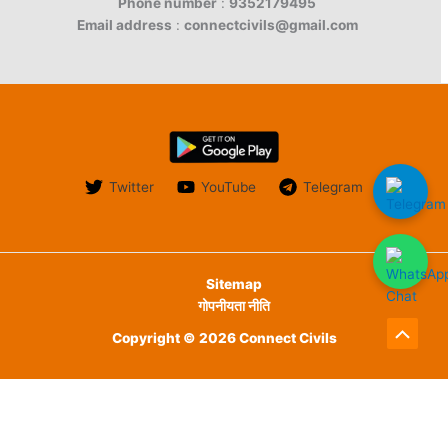
Phone number
:
9352179495
Email address
:
connectcivils@gmail.com
Twitter
YouTube
Telegram
Sitemap
गोपनीयता नीति
Copyright © 2026 Connect Civils
Scroll
to
English
हिन्दी
Top