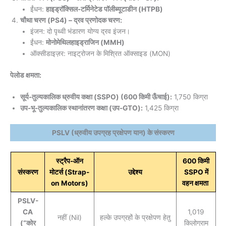
ईंधन:
हाइड्रॉक्सिल-टर्मिनेटेड पॉलीब्यूटाडीन (HTPB)
चौथा चरण (PS4) – द्रव प्रणोदक चरण:
इंजन: दो पृथ्वी भंडारण योग्य द्रव इंजन।
ईंधन:
मोनोमेथिलहाइड्राजिन (MMH)
ऑक्सीडाइज़र: नाइट्रोजन के मिश्रित ऑक्साइड (MON)
पेलोड क्षमता:
सूर्य-तुल्यकालिक ध्रुवीय कक्षा (SSPO) (600 किमी ऊँचाई):
1,750 किग्रा
उप-भू-तुल्यकालिक स्थानांतरण कक्षा (उप-GTO):
1,425 किग्रा
PSLV (ध्रुवीय उपग्रह प्रक्षेपण यान) के संस्करण
स्ट्रैप-ऑन
600 किमी
संस्करण
मोटर्स (Strap-
उद्देश्य
SSPO में
on Motors)
वहन क्षमता
PSLV-
CA
1,019
नहीं (Nil)
हल्के उपग्रहों के प्रक्षेपण हेतु
(“कोर
किलोग्राम