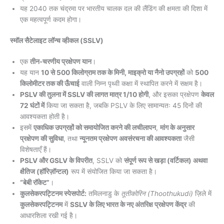
यह 2040 तक चंद्रमा पर भारतीय चालक दल की लैंडिंग की क्षमता की दिशा में
एक महत्वपूर्ण कदम होगा।
स्मॉल सैटेलाइट लॉन्च व्हीकल (SSLV)
एक
तीन-चरणीय प्रक्षेपण यान
।
यह यान
10 से 500 किलोग्राम तक के मिनी, माइक्रो या नैनो उपग्रहों
को
500
किलोमीटर तक की ऊँचाई
वाली निम्न पृथ्वी कक्षा में स्थापित करने में सक्षम है।
PSLV की तुलना में SSLV की लागत मात्र 1/10 होगी
, और इसका प्रक्षेपण
केवल
72 घंटों में
किया जा सकता है, जबकि PSLV के लिए सामान्यतः 45 दिनों की
आवश्यकता होती है।
इसमें
एकाधिक उपग्रहों को समायोजित करने की लचीलापन
,
मांग के अनुसार
प्रक्षेपण की सुविधा
, तथा
न्यूनतम प्रक्षेपण अवसंरचना की आवश्यकता
जैसी
विशेषताएँ हैं।
PSLV और GSLV के विपरीत
, SSLV को
संपूर्ण रूप से खड़ा (वर्टिकल) अथवा
क्षैतिज (हॉरिज़ॉन्टल)
रूप में संयोजित किया जा सकता है।
“बेबी रॉकेट”
।
कुलसेकरपट्टिनम स्पेसपोर्ट:
तमिलनाडु के
तूतीकोरिन (Thoothukudi)
ज़िले में
कुलसेकरपट्टिनम
में
SSLV के लिए भारत के नए अंतरिक्ष प्रक्षेपण केंद्र
की
आधारशिला रखी गई है।