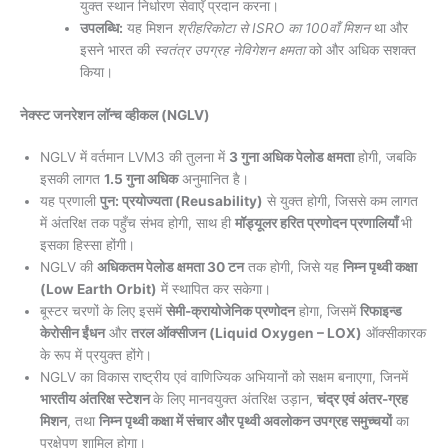
युक्त स्थान निर्धारण सेवाएँ प्रदान करना।
उपलब्धि:
यह मिशन
श्रीहरिकोटा से ISRO का 100वाँ मिशन
था और
इसने भारत की
स्वतंत्र उपग्रह नेविगेशन क्षमता
को और अधिक सशक्त
किया।
नेक्स्ट जनरेशन लॉन्च व्हीकल (NGLV)
NGLV में वर्तमान LVM3 की तुलना में
3 गुना अधिक पेलोड क्षमता
होगी, जबकि
इसकी लागत
1.5 गुना अधिक
अनुमानित है।
यह प्रणाली
पुन: प्रयोज्यता (Reusability)
से युक्त होगी, जिससे कम लागत
में अंतरिक्ष तक पहुँच संभव होगी, साथ ही
मॉड्यूलर हरित प्रणोदन प्रणालियाँ
भी
इसका हिस्सा होंगी।
NGLV की
अधिकतम पेलोड क्षमता 30 टन
तक होगी, जिसे यह
निम्न पृथ्वी कक्षा
(Low Earth Orbit)
में स्थापित कर सकेगा।
बूस्टर चरणों के लिए इसमें
सेमी-क्रायोजेनिक प्रणोदन
होगा, जिसमें
रिफाइन्ड
केरोसीन ईंधन
और
तरल ऑक्सीजन (Liquid Oxygen – LOX)
ऑक्सीकारक
के रूप में प्रयुक्त होंगे।
NGLV का विकास राष्ट्रीय एवं वाणिज्यिक अभियानों को सक्षम बनाएगा, जिनमें
भारतीय अंतरिक्ष स्टेशन
के लिए मानवयुक्त अंतरिक्ष उड़ान,
चंद्र एवं अंतर-ग्रह
मिशन
, तथा
निम्न पृथ्वी कक्षा में संचार और पृथ्वी अवलोकन उपग्रह समुच्चयों
का
प्रक्षेपण शामिल होगा।