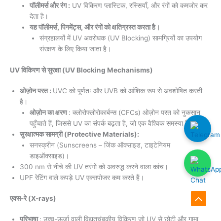
पॉलीमर्स और रंग :
UV विकिरण प्लास्टिक, रस्सियाँ, और रंगों को कमजोर कर
देता है।
यह पॉलीमर्स, पिगमेंट्स, और रंगों को क्षतिग्रस्त करता है।
संग्रहालयों में UV अवरोधक (UV Blocking) सामग्रियों का उपयोग
संरक्षण के लिए किया जाता है।
UV विकिरण से सुरक्षा (UV Blocking Mechanisms)
ओज़ोन परत :
UVC को पूर्णतः और UVB को आंशिक रूप से अवशोषित करती
है।
ओज़ोन का क्षरण
: क्लोरोफ्लोरोकार्बन्स (CFCs) ओज़ोन परत को नुकसान
पहुँचाते हैं, जिससे UV का संपर्क बढ़ता है, जो एक वैश्विक समस्या है।
सुरक्षात्मक सामग्री (Protective Materials):
सनस्क्रीन (Sunscreens – जिंक ऑक्साइड, टाइटेनियम
डाइऑक्साइड)।
300 nm से नीचे की UV तरंगों को अवरुद्ध करने वाला कांच।
UPF रेटिंग वाले कपड़े UV एक्सपोजर कम करते हैं।
एक्स-रे (X-rays)
Scroll
परिभाषा
: उच्च-ऊर्जा वाली विद्युतचुंबकीय विकिरण जो UV से छोटी और गामा
to