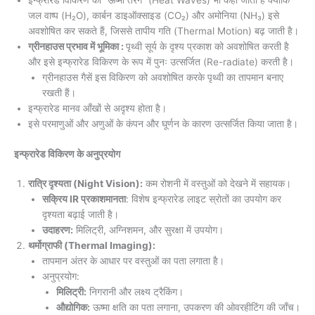
इन्फ्रारेड विकिरण को “ऊष्मा तरंगें” (Heat Waves) भी कहा जाता है क्योंकि
जल वाष्प (H₂O), कार्बन डाइऑक्साइड (CO₂) और अमोनिया (NH₃) इसे
अवशोषित कर सकते हैं, जिससे तापीय गति (Thermal Motion) बढ़ जाती है।
ग्रीनहाउस प्रभाव में भूमिका :
पृथ्वी सूर्य के दृश्य प्रकाश को अवशोषित करती है
और इसे इन्फ्रारेड विकिरण के रूप में पुनः उत्सर्जित (Re-radiate) करती है।
ग्रीनहाउस गैसें इस विकिरण को अवशोषित करके पृथ्वी का तापमान बनाए
रखती हैं।
इन्फ्रारेड मानव आँखों से अदृश्य होता है।
इसे परमाणुओं और अणुओं के कंपन और घूर्णन के कारण उत्सर्जित किया जाता है।
इन्फ्रारेड विकिरण के अनुप्रयोग
रात्रि दृश्यता (Night Vision):
कम रोशनी में वस्तुओं को देखने में सहायक।
सक्रिय IR प्रकाशमानता
: विशेष इन्फ्रारेड लाइट स्रोतों का उपयोग कर
दृश्यता बढ़ाई जाती है।
उदाहरण:
मिलिट्री, अग्निशमन, और सुरक्षा में उपयोग।
थर्मोग्राफी (Thermal Imaging):
तापमान अंतर के आधार पर वस्तुओं का पता लगाता है।
अनुप्रयोग:
मिलिट्री:
निगरानी और लक्ष्य ट्रैकिंग।
औद्योगिक:
ऊष्मा क्षति का पता लगाना, उपकरण की ओवरहीटिंग की जाँच।