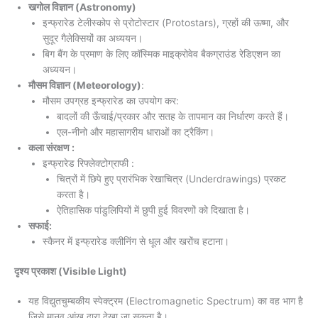
खगोल विज्ञान (Astronomy)
इन्फ्रारेड टेलीस्कोप से प्रोटोस्टार (Protostars), ग्रहों की ऊष्मा, और
सुदूर गैलेक्सियों का अध्ययन।
बिग बैंग के प्रमाण के लिए कॉस्मिक माइक्रोवेव बैकग्राउंड रेडिएशन का
अध्ययन।
मौसम विज्ञान (Meteorology)
:
मौसम उपग्रह इन्फ्रारेड का उपयोग कर:
बादलों की ऊँचाई/प्रकार और सतह के तापमान का निर्धारण करते हैं।
एल-नीनो और महासागरीय धाराओं का ट्रैकिंग।
कला संरक्षण :
इन्फ्रारेड रिफ्लेक्टोग्राफी :
चित्रों में छिपे हुए प्रारंभिक रेखाचित्र (Underdrawings) प्रकट
करता है।
ऐतिहासिक पांडुलिपियों में छुपी हुई विवरणों को दिखाता है।
सफाई:
स्कैनर में इन्फ्रारेड क्लीनिंग से धूल और खरोंच हटाना।
दृश्य प्रकाश (Visible Light)
यह विद्युतचुम्बकीय स्पेक्ट्रम (Electromagnetic Spectrum) का वह भाग है
जिसे मानव आंख द्वारा देखा जा सकता है।