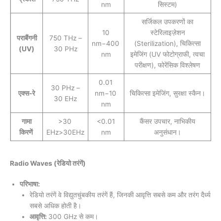
nm
सिस्टम)
सर्जिकल उपकरणों का
10
स्टेरिलाइज़ेशन
पराबैंगनी
750 THz –
nm−400
(Sterilization), चिकित्सा
(UV)
30 PHz
nm
इमेजिंग (UV फोटोग्राफी, त्वचा
परीक्षण), फोरेंसिक विश्लेषण
0.01
30 PHz –
एक्स-रे
nm−10
चिकित्सा इमेजिंग, सुरक्षा स्कैन।
30 EHz
nm
गामा
>30
<0.01
कैंसर उपचार, नाभिकीय
किरणें
EHz>30EHz
nm
अनुसंधान।
Radio Waves (रेडियो तरंगें)
परिभाषा:
रेडियो तरंगें वे विद्युतचुंबकीय तरंगें हैं, जिनकी आवृत्ति सबसे कम और तरंग दैर्ध्य
सबसे अधिक होती है।
आवृत्ति:
300 GHz से कम।