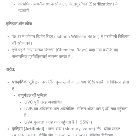
अत्यधिक आयनीकरण करने वाला, कीटाणुशोधन (Sterilization) में
उपयोगी।
इतिहास और खोज
1801 में जोहान विल्हेम रिटर (Johann Wilhelm Ritter) ने पराबैंगनी विकिरण
की खोज की।
इसे पहले “रासायनिक किरणें” (Chemical Rays) कहा गया क्योंकि यह
रासायनिक प्रतिक्रियाएँ उत्पन्न करता है।
स्रोत:
प्राकृतिक :
सूर्य
द्वारा उत्सर्जित कुल ऊर्जा का लगभग 10% पराबैंगनी विकिरण होता
है।
वायुमंडल की भूमिका
:
UVC पूरी तरह अवशोषित।
UVB का अधिकांश भाग अवशोषित, लेकिन थोड़ा भाग पृथ्वी तक पहुँचता
है।
UVA मुख्यतः सतह तक पहुँचता है (~95%)।
कृत्रिम (Artificial) :
पारा-वाष्प (Mercury-vapor) लैंप, ब्लैक लाइट
(Black Light), टैनिंग लैंप (Tanning Lamps), चेरेंकोव विकिरण