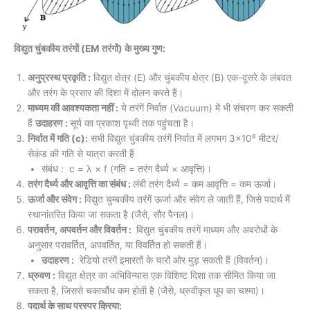
विद्युत चुंबकीय तरंगों (EM तरंगों) के मुख्य गुण:
अनुप्रस्थ प्रकृति :
विद्युत क्षेत्र (E) और चुंबकीय क्षेत्र (B) एक-दूसरे के लंबवत
और तरंग के प्रसार की दिशा में दोलन करते हैं।
माध्यम की आवश्यकता नहीं :
ये तरंगें निर्वात (Vacuum) में भी संचरण कर सकती
हैं
उदाहरण :
सूर्य का प्रकाश पृथ्वी तक पहुंचता है।
निर्वात में गति (c):
सभी विद्युत चुंबकीय तरंगें निर्वात में लगभग 3×10⁸ मीटर/
सेकंड की गति से यात्रा करती हैं
संबंध : c = λ × f (गति = तरंग दैर्ध्य × आवृत्ति)।
तरंग दैर्ध्य और आवृत्ति का संबंध :
लंबी तरंग दैर्ध्य = कम आवृत्ति = कम ऊर्जा।
ऊर्जा और संवेग :
विद्युत चुम्बकीय तरंगें ऊर्जा और संवेग ले जाती हैं, जिसे पदार्थ में
स्थानांतरित किया जा सकता है (जैसे, सौर पैनल)।
परावर्तन, अपवर्तन और विवर्तन :
विद्युत चुंबकीय तरंगें माध्यम और अवरोधों के
अनुसार परावर्तित, अपवर्तित, या विवर्तित हो सकती हैं।
उदाहरण :
रेडियो तरंगें इमारतों के चारों ओर मुड़ सकती हैं (विवर्तन)।
ध्रुवण :
विद्युत क्षेत्र का अभिविन्यास एक विशिष्ट दिशा तक सीमित किया जा
सकता है, जिससे चकाचौंध कम होती है (जैसे, ध्रुवीकृत धूप का चश्मा)।
पदार्थ के साथ परस्पर क्रिया: