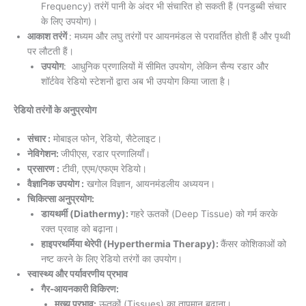
Frequency) तरंगें पानी के अंदर भी संचारित हो सकती हैं (पनडुब्बी संचार
के लिए उपयोग)।
आकाश तरंगें
: मध्यम और लघु तरंगों पर आयनमंडल से परावर्तित होती हैं और पृथ्वी
पर लौटती हैं।
उपयोग
: आधुनिक प्रणालियों में सीमित उपयोग, लेकिन सैन्य रडार और
शॉर्टवेव रेडियो स्टेशनों द्वारा अब भी उपयोग किया जाता है।
रेडियो तरंगों के अनुप्रयोग
संचार :
मोबाइल फोन, रेडियो, सैटेलाइट।
नेविगेशन:
जीपीएस, रडार प्रणालियाँ।
प्रसारण :
टीवी, एएम/एफएम रेडियो।
वैज्ञानिक उपयोग :
खगोल विज्ञान, आयनमंडलीय अध्ययन।
चिकित्सा अनुप्रयोग:
डायथर्मी (Diathermy):
गहरे ऊतकों (Deep Tissue) को गर्म करके
रक्त प्रवाह को बढ़ाना।
हाइपरथर्मिया थेरेपी (Hyperthermia Therapy):
कैंसर कोशिकाओं को
नष्ट करने के लिए रेडियो तरंगों का उपयोग।
स्वास्थ्य और पर्यावरणीय प्रभाव
गैर-आयनकारी विकिरण:
मुख्य प्रभाव:
ऊतकों (Tissues) का तापमान बढ़ाना।