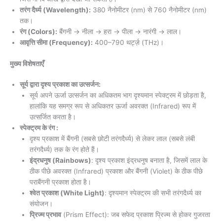
तरंग दैर्ध्य (Wavelength):
380 नैनोमीटर (nm) से 760 नैनोमीटर (nm)
तक।
रंग (Colors):
बैंगनी → नीला → हरा → पीला → नारंगी → लाल।
आवृत्ति सीमा (Frequency):
400–790 थर्ट्ज़ (THz)।
मुख्य विशेषताएँ
सूर्य द्वारा दृश्य प्रकाश का उत्सर्जन:
सूर्य अपने ऊर्जा उत्सर्जन का अधिकतम भाग दृश्यमान स्पेक्ट्रम में छोड़ता है,
हालांकि यह समग्र रूप से अधिकतर ऊर्जा अवरक्त (Infrared) रूप में
उत्सर्जित करता है।
स्पेक्ट्रम के रंग :
दृश्य प्रकाश में बैंगनी (सबसे छोटी तरंगदैर्ध्य) से लेकर लाल (सबसे लंबी
तरंगदैर्ध्य) तक के रंग होते हैं।
इंद्रधनुष (Rainbows)
: दृश्य प्रकाश इंद्रधनुष बनाता है, जिसमें लाल के
ठीक पीछे अवरक्त (Infrared) प्रकाश और बैंगनी (Violet) के ठीक पीछे
पराबैंगनी प्रकाश होता है।
श्वेत प्रकाश (White Light)
: दृश्यमान स्पेक्ट्रम की सभी तरंगदैर्ध्य का
संयोजन।
प्रिज्म प्रभाव
(Prism Effect): जब सफेद प्रकाश प्रिज्म से होकर गुजरता