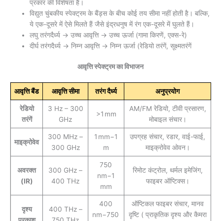
प्रकार की विशेषता है।
विद्युत चुंबकीय स्पेक्ट्रम के बैंड्स के बीच कोई तय सीमा नहीं होती है। बल्कि,
ये एक-दूसरे में ऐसे मिलते हैं जैसे इंद्रधनुष में रंग एक-दूसरे में घुलते हैं।
लघु तरंगदैर्ध्य → उच्च आवृत्ति → उच्च ऊर्जा (गामा किरणें, एक्स-रे)
दीर्घ तरंगदैर्ध्य → निम्न आवृत्ति → निम्न ऊर्जा (रेडियो तरंगें, सूक्ष्मतरंगें
आवृत्ति स्पेक्ट्रम का विभाजन
आवृत्ति बैंड
आवृत्ति सीमा
तरंग दैर्ध्य
अनुप्रयोग
रेडियो
3 Hz – 300
AM/FM रेडियो, टीवी प्रसारण,
>1 mm
तरंगें
GHz
मोबाइल संचार।
300 MHz –
1 mm−1
उपग्रह संचार, रडार, वाई-फाई,
माइक्रोवेव
300 GHz
m
माइक्रोवेव ओवन।
750
अवरक्त
300 GHz –
रिमोट कंट्रोल, थर्मल इमेजिंग,
nm−1
(IR)
400 THz
फाइबर ऑप्टिक्स।
mm
400
ऑप्टिकल फाइबर संचार, मानव
दृश्य
400 THz –
nm−750
दृष्टि ( प्राकृतिक दृश्य और कैमरा
प्रकाश
750 THz