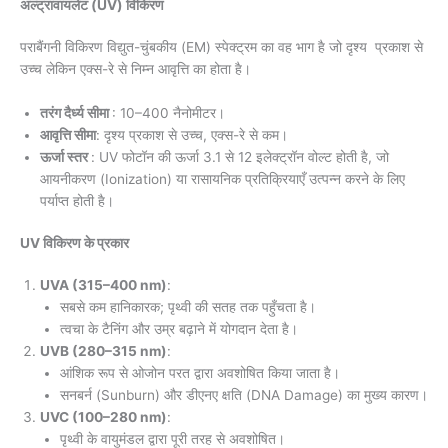
अल्ट्रावायलेट (UV) विकिरण
पराबैंगनी विकिरण विद्युत-चुंबकीय (EM) स्पेक्ट्रम का वह भाग है जो दृश्य प्रकाश से
उच्च लेकिन एक्स-रे से निम्न आवृत्ति का होता है।
तरंग दैर्ध्य सीमा
: 10–400 नैनोमीटर।
आवृत्ति सीमा
: दृश्य प्रकाश से उच्च, एक्स-रे से कम।
ऊर्जा स्तर
: UV फोटॉन की ऊर्जा 3.1 से 12 इलेक्ट्रॉन वोल्ट होती है, जो
आयनीकरण (Ionization) या रासायनिक प्रतिक्रियाएँ उत्पन्न करने के लिए
पर्याप्त होती है।
UV विकिरण के प्रकार
UVA (315–400 nm)
:
सबसे कम हानिकारक; पृथ्वी की सतह तक पहुँचता है।
त्वचा के टैनिंग और उम्र बढ़ाने में योगदान देता है।
UVB (280–315 nm)
:
आंशिक रूप से ओजोन परत द्वारा अवशोषित किया जाता है।
सनबर्न (Sunburn) और डीएनए क्षति (DNA Damage) का मुख्य कारण।
UVC (100–280 nm)
:
पृथ्वी के वायुमंडल द्वारा पूरी तरह से अवशोषित।