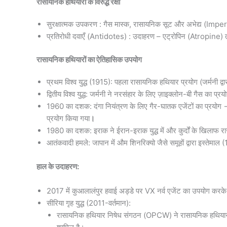
रासायनिक हथियारों के विरुद्ध रक्षा
सुरक्षात्मक उपकरण : गैस मास्क, रासायनिक सूट और अभेद्य (Imp
प्रतिरोधी दवाएँ (Antidotes) : उदाहरण – एट्रोपिन (Atropine) तं
रासायनिक हथियारों का ऐतिहासिक उपयोग
प्रथम विश्व युद्ध (1915): पहला रासायनिक हथियार प्रयोग (जर्मनी द्वा
द्वितीय विश्व युद्ध: जर्मनी ने नरसंहार के लिए ज़ाइक्लोन-बी गैस का प्रयो
1960 का दशक: दंगा नियंत्रण के लिए गैर-घातक एजेंटों का प्रयोग 
प्रयोग किया गया
।
1980 का दशक: इराक ने ईरान-इराक युद्ध में और कुर्दों के खिलाफ र
आतंकवादी हमले: जापान में औम शिनरिक्यो जैसे समूहों द्वारा इस्तेमा
हाल के उदाहरण:
2017 में कुआलालंपुर हवाई अड्डे पर VX नर्व एजेंट का उपयोग करके 
सीरिया गृह युद्ध (2011-वर्तमान):
रासायनिक हथियार निषेध संगठन (OPCW) ने रासायनिक हथियारों 