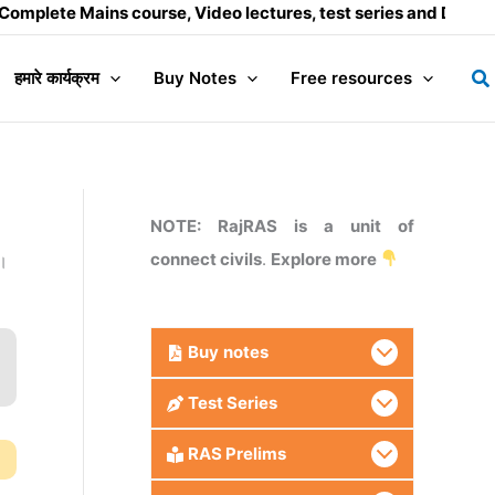
ains course, Video lectures, test series and Daily answer wr
Se
हमारे कार्यक्रम
Buy Notes
Free resources
NOTE: RajRAS is a unit of
connect civils
.
Explore more
ै।
Buy
notes
Test Series
RAS Prelims