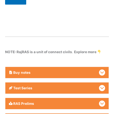
NOTE: RajRAS is a unit of connect civils
.
Explore more
Buy
notes
Test Series
RAS Prelims