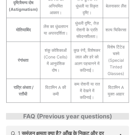
दृष्टिवैषम्य दोष
अनियमित
धुंधली या विकृत
बेलनाकार लैंस
(Astigmatism)
आकार।
दृष्टि।
धुंधली दृष्टि, तेज़
लेंस का धुंधलापन
मोतियाबिंद
रोशनी के प्रति
शल्य चिकित्सा
या अपारदर्शिता।
संवेदनशीलता।
विशेष टिंटेड
शंकु कोशिकाओं
कुछ रंगों, विशेषकर
चश्मे
(Cone Cells)
लाल और हरे को
रंगांधता
(Special
में आनुवंशिक
अलग पहचानने में
Tinted
दोष।
कठिनाई।
Glasses)
कम रोशनी या रात
रात्रि अंधता /
विटामिन A की
विटामिन A
में देखने में
रतौंधी
कमी
युक्त आहार
कठिनाई।
FAQ (Previous year questions)
Q. 1
समंजन क्षमता क्या है? आँख के निकट और दूर