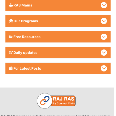
RAS Mains
Our Programs
Free Resources
Daily updates
For Latest Posts