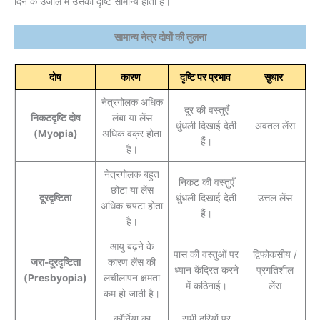
दिन के उजाले में उसकी दृष्टि सामान्य होती है।
सामान्य नेत्र दोषों की तुलना
दोष
कारण
दृष्टि पर प्रभाव
सुधार
नेत्रगोलक अधिक
दूर की वस्तुएँ
निकटदृष्टि दोष
लंबा या लेंस
धुंधली दिखाई देती
अवतल लेंस
(Myopia)
अधिक वक्र होता
हैं।
है।
नेत्रगोलक बहुत
निकट की वस्तुएँ
छोटा या लेंस
दूरदृष्टिता
धुंधली दिखाई देती
उत्तल लेंस
अधिक चपटा होता
हैं।
है।
आयु बढ़ने के
पास की वस्तुओं पर
द्विफोकसीय /
जरा-दूरदृष्टिता
कारण लेंस की
ध्यान केंद्रित करने
प्रगतिशील
(Presbyopia)
लचीलापन क्षमता
में कठिनाई।
लेंस
कम हो जाती है।
कॉर्निया का
सभी दूरियों पर