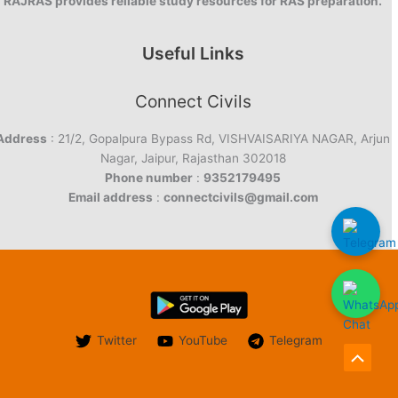
RAJRAS provides reliable study resources for RAS preparation.
Useful Links
Connect Civils
Address
: 21/2, Gopalpura Bypass Rd, VISHVAISARIYA NAGAR, Arjun
Nagar, Jaipur, Rajasthan 302018
Phone number
:
9352179495
Email address
:
connectcivils@gmail.com
Twitter
YouTube
Telegram
Scroll
to