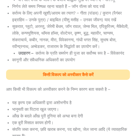
निर्णय लेते समय निष्पक्ष रहना चाहते हैं – जॉन रॉल्स को याद रखें
कर्तव्य के लिए अपनी खुशी/आराम का त्याग? – गीता (पांडव) / कुरान (पैगंबर
इब्राहिम – उनके पुत्र) / बाइबिल (यीशु मसीह – उनका जीवन) याद रखें
सुकरात, प्लूटो, अरस्तू, जेरेमी बेंथम, जॉन रावल, जेम्स मिल, एपिकुरिज्म, मैकैवेली,
लोके, कन्फ्यूशियस, थॉमस हॉब्स, वोल्टेयर, कृष्ण, बुद्ध, महावीर, चाण्क्य,
शंकराचार्य, कबीर, नानक, मीरा, विवेकानन्द, गांधी भगत सिंह, सुभाष बोस,
रवीन्द्रनाथ, अम्बेडकर, राजाराम के सिद्धांतों का उपयोग करें।
उदाहरण –
कर्तव्य के प्रति समर्पण ही पूजा का सर्वोच्च रूप है – विवेकानंद
कानूनी और संवैधानिक अधिकारों का उपयोग
किसी विकल्प को अस्वीकार कैसे करें
आप किसी भी विकल्प को अस्वीकार करने के निम्न कारण बता सकते है –
यह कृत्य एक अधिकारी द्वारा अशोभनीय है
भानुमती का पिटारा खुल जाएगा।
आँख के बदले आँख पूरी दुनिया को अन्धा बना देगी
एक बुरी मिसाल कायम होगी।
संपत्ति जब्त करना, छवि खराब करना, पद खोना, जेल जाना आदि (ये व्यावहारिक
कारण हैं)