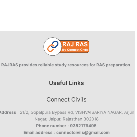
RAJRAS provides reliable study resources for RAS preparation.
Useful Links
Connect Civils
Address
: 21/2, Gopalpura Bypass Rd, VISHVAISARIYA NAGAR, Arjun
Nagar, Jaipur, Rajasthan 302018
Phone number
:
9352179495
Email address
:
connectcivils@gmail.com