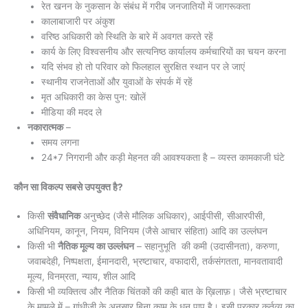
रेत खनन के नुकसान के संबंध में गरीब जनजातियों में जागरूकता
कालाबाजारी पर अंकुश
वरिष्ठ अधिकारी को स्थिति के बारे में अवगत करते रहें
कार्य के लिए विश्वसनीय और सत्यनिष्ठ कार्यालय कर्मचारियों का चयन करना
यदि संभव हो तो परिवार को फिलहाल सुरक्षित स्थान पर ले जाएं
स्थानीय राजनेताओं और युवाओं के संपर्क में रहें
मृत अधिकारी का केस पुन: खोलें
मीडिया की मदद ले
नकारात्मक
–
समय लगना
24*7 निगरानी और कड़ी मेहनत की आवश्यकता है – व्यस्त कामकाजी घंटे
कौन सा विकल्प सबसे उपयुक्त है?
किसी
संवैधानिक
अनुच्छेद (जैसे मौलिक अधिकार), आईपीसी, सीआरपीसी,
अधिनियम, कानून, नियम, विनियम (जैसे आचार संहिता) आदि का उल्लंघन
किसी भी
नैतिक मूल्य का उल्लंघन
– सहानुभूति की कमी (उदासीनता), करुणा,
जवाबदेही, निष्पक्षता, ईमानदारी, भ्रष्टाचार, वफादारी, तर्कसंगतता, मानवतावादी
मूल्य, विनम्रता, न्याय, शील आदि
किसी भी व्यक्तित्व और नैतिक चिंतकों की कही बात के ख़िलाफ़। जैसे भ्रष्टाचार
के मामले में – गांधीजी के अनुसार बिना काम के धन पाप है। इसी प्रकार कर्तव्य का