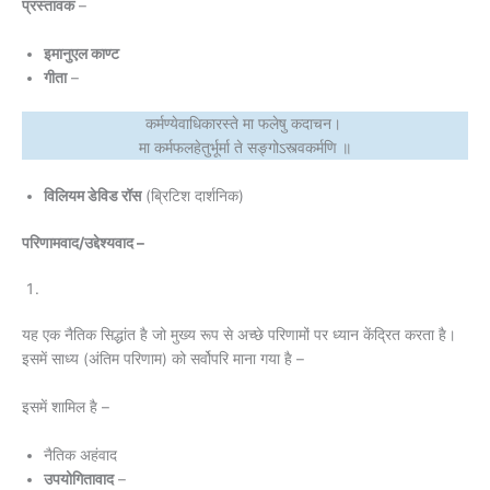
प्रस्तावक
–
इमानुएल काण्ट
गीता
–
कर्मण्येवाधिकारस्ते मा फलेषु कदाचन।
मा कर्मफलहेतुर्भूर्मा ते सङ्गोऽस्त्वकर्मणि ॥
विलियम डेविड रॉस
(ब्रिटिश दार्शनिक)
परिणामवाद/उद्देश्यवाद –
यह एक नैतिक सिद्धांत है जो मुख्य रूप से अच्छे परिणामों पर ध्यान केंद्रित करता है।
इसमें साध्य (अंतिम परिणाम) को सर्वोपरि माना गया है –
इसमें शामिल है –
नैतिक अहंवाद
उपयोगितावाद
–