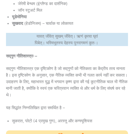
जेरेमी बेन्थम (इंग्लैण्ड का दार्शनिक)
जॉन स्टुअर्ट मिल
यूडेमोनिया
सुखवाद
(हेडोनिजम) – चार्वाक या लोकायत
यावत् जीवेत् सुखम् जीवेत्। ऋणं कृत्वा घृतं
पिबेत्। भस्मिभूतस्य देहस्य पुनरागमनं कुतः।
सद्गुण नीतिशास्त्रः –
सद्गुण नीतिशास्त्र एक दृष्टिकोण है जो सद्गुणों को नैतिकता का केंद्रीय तत्व मानता
है। इस दृष्टिकोण के अनुसार, एक नैतिक व्यक्ति कभी भी गलत कार्य नहीं कर सकता।
उदाहरण के लिए, महाभारत युद्ध में भगवान कृष्ण द्वारा की गई कूटनीतिक चाल भी नैतिक
मानी जाती है, क्योंकि वे स्वयं एक चरित्रवान व्यक्ति थे और धर्म के लिए संघर्ष कर रहे
थे।
यह सिद्धांत निम्नलिखित द्वारा समर्थित है –
सुकरात, प्लेटो (4 प्रमुख गुण), अरस्तू और कन्फ्यूशियस