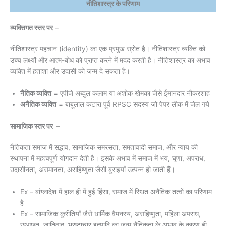
नीतिशास्त्र के परिणाम
व्यक्तिगत स्तर पर
–
नीतिशास्त्र पहचान (identity) का एक प्रमुख स्रोत है। नीतिशास्त्र व्यक्ति को
उच्च लक्ष्यों और आत्म-बोध को प्राप्त करने में मदद करती है। नीतिशास्त्र का अभाव
व्यक्ति में हताशा और उदासी को जन्म दे सकता है।
नैतिक व्यक्ति
= एपीजे अब्दुल कलाम या अशोक खेमका जैसे ईमानदार नौकरशाह
अनैतिक व्यक्ति
= बाबूलाल कटारा पूर्व RPSC सदस्य जो पेपर लीक में जेल गये
सामाजिक स्तर पर
–
नैतिकता समाज में सद्भाव, सामाजिक समरसता, समतावादी समाज, और न्याय की
स्थापना में महत्वपूर्ण योगदान देती है। इसके अभाव में समाज में भय, घृणा, अपराध,
उदासीनता, असमानता, असहिष्णुता जैसी बुराइयाँ उत्पन्न हो जाती हैं।
Ex – बांग्लादेश में हाल ही में हुई हिंसा, समाज में स्थित अनैतिक तत्वों का परिणाम
है
Ex – सामाजिक कुरीतियाँ जैसे धार्मिक वैमनस्य, असहिष्णुता, महिला अपराध,
छूआछूत, जातिवाद, भ्रष्टाचार इत्यादि का जन्म नैतिकता के अभाव के कारण ही