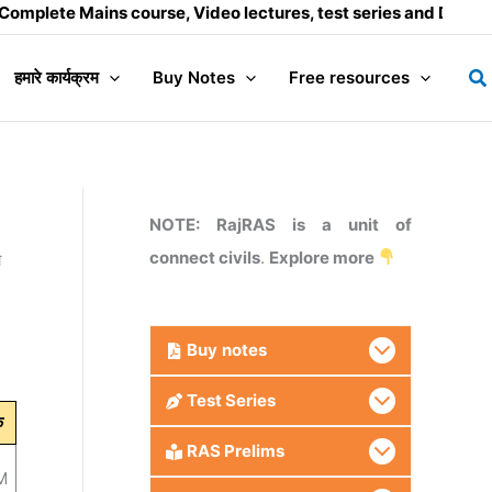
ains course, Video lectures, test series and Daily answer wri
Se
हमारे कार्यक्रम
Buy Notes
Free resources
NOTE: RajRAS is a unit of
connect civils
.
Explore more
ा
Buy
notes
Test Series
क
RAS Prelims
M