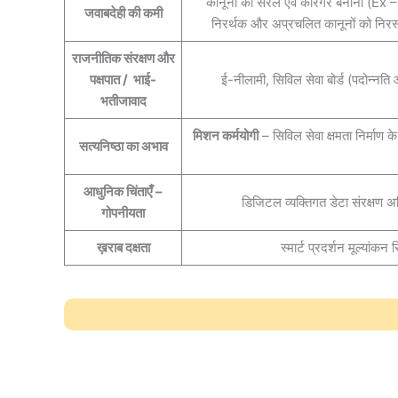
कानूनों को सरल एवं कारगर बनाना (E
जवाबदेही की कमी
निरर्थक और अप्रचलित कानूनों को निरस्
राजनीतिक संरक्षण और
पक्षपात / भाई-
ई-नीलामी, सिविल सेवा बोर्ड (पदोन्न
भतीजावाद
मिशन कर्मयोगी
– सिविल सेवा क्षमता निर्माण क
सत्यनिष्ठा का अभाव
आधुनिक चिंताएँ –
डिजिटल व्यक्तिगत डेटा संरक्षण
गोपनीयता
ख़राब दक्षता
स्मार्ट प्रदर्शन मूल्यांकन