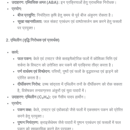
उदाहरण: एब्सिसिक अम्ल (ABA):
इन प्रक्रियाओं हेतु प्राथमिक निरोधक।
प्रयोग:
बीज प्रसुप्ति:
नियंत्रित कृषि हेतु समय से पूर्व बीज अंकुरण रोकता है।
सूखा सहनशीलता:
जल संकट प्रबंधन एवं वाष्पोत्सर्जन कम करने हेतु फसलों
पर प्रयुक्त।
2. एथिलीन (वृद्धि निरोधक एवं प्रवर्धक)
कार्य:
फल पकन:
केले एवं टमाटर जैसे क्लाइमैक्टेरिक फलों में कोशिका भित्ति एवं
शर्करा के विघटन को उत्तेजित कर पकने की प्रक्रिया तीव्र करता है।
पर्ण वार्धक्य एवं विच्छेदन:
पत्तियों, पुष्पों एवं फलों के वृद्धावस्था एवं झड़ने को
प्रेरित करता है।
दीर्घीकरण निरोध:
उच्च सांद्रता में एथिलीन तनों के दीर्घीकरण को रोक सकता
है, विशेषकर तनावग्रस्त अंकुरों एवं युवा पादपों में।
उदाहरण: एथिलीन (C₂H₄):
एक गैसीय पादप हार्मोन।
प्रयोग:
पकन कक्ष:
केले, टमाटर एवं एवोकाडो जैसे फलों में एकसमान पकन को प्रेरित
करने हेतु प्रयुक्त।
पुष्पन नियंत्रण:
क्राइसेंथेमम जैसे पादपों में पुष्पन प्रबंधन एवं फसलों में फल
पकन को समक्रमिक करने हेतु प्रयुक्त।