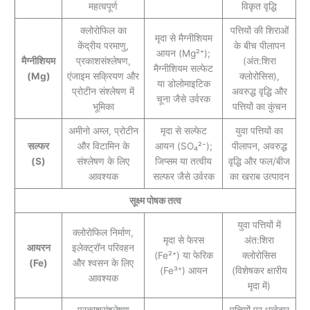
महत्वपूर्ण
विकृत वृद्धि
क्लोरोफिल का
पत्तियों की शिराओं
मृदा से मैग्नीशियम
केंद्रीय परमाणु,
के बीच पीलापन
आयन (Mg²⁺);
मैग्नीशियम
प्रकाशसंश्लेषण,
(अंत:शिरा
मैग्नीशियम सल्फेट
(Mg)
एंजाइम सक्रियण और
क्लोरोसिस),
या डोलोमाइटिक
प्रोटीन संश्लेषण में
अवरुद्ध वृद्धि और
चूना जैसे उर्वरक
भूमिका
पत्तियों का कुंचन
अमीनो अम्ल, प्रोटीन
मृदा से सल्फेट
युवा पत्तियों का
सल्फर
और विटामिन के
आयन (SO₄²⁻);
पीलापन, अवरुद्ध
(S)
संश्लेषण के लिए
जिप्सम या तत्वीय
वृद्धि और फल/बीज
आवश्यक
सल्फर जैसे उर्वरक
का खराब उत्पादन
सूक्ष्म पोषक तत्व
युवा पत्तियों में
क्लोरोफिल निर्माण,
मृदा से फेरस
अंत:शिरा
आयरन
इलेक्ट्रॉन परिवहन
(Fe²⁺) या फेरिक
क्लोरोसिस
(Fe)
और श्वसन के लिए
(Fe³⁺) आयन
(विशेषकर क्षारीय
आवश्यक
मृदा में)