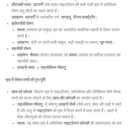
कीटभक्षी पादप
:
घटपर्णी
जैसे पादप नाइट्रोजन की कमी वाली मृदा में अतिरिक्त
पोषण हेतु कीटों का भक्षण करते हैं।
उदाहरण
:
घटपर्णी
के रूपांतरित पर्ण;
सनड्यू
,
वीनस फ्लाईट्रैप
।
मृतोपजीवी पोषण
:
कवक
(मशरूम एवं फफूंद) मृत एवं अपघटित कार्बनिक पदार्थों से पोषण प्राप्त
करते हैं।
उदाहरण
: रोटी पर उगने वाली फफूंद; सड़ी लकड़ी पर कवक;
भूत पादप
।
सहजीवी पोषण
:
लाइकेन
:
शैवाल
(भोजन उत्पादक) एवं
कवक
(आवास एवं खनिज प्रदाता) का
सहजीवी संबंध।
दलहनी पादप
→
राइजोबियम जीवाणु
मृदा में पोषक तत्वों की पुनःपूर्ति
खाद एवं उर्वरक
: किसान मृदा में नाइट्रोजन, फॉस्फोरस और पोटैशियम जैसे पोषक
तत्वों को वापस जोड़ने के लिए
खाद और उर्वरकों
का उपयोग करते हैं।
राइजोबियम जीवाणु
: ये जीवाणु
दलहनी पौधों
(जैसे मटर, सेम) की जड़ों में रहते
हैं और वायु से
नाइट्रोजन
को मृदा में स्थिर करने में मदद करते हैं। बदले में,
पौधा जीवाणुओं को भोजन प्रदान करता है।
महत्व
: यह संबंध मृदा में अतिरिक्त
नाइट्रोजन उर्वरकों
की आवश्यकता को कम