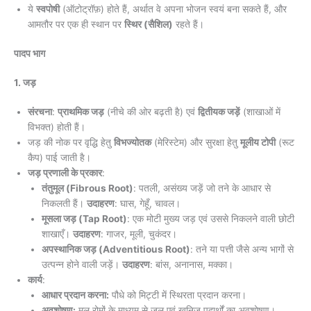
ये
स्वपोषी
(ऑटोट्रॉफ़) होते हैं, अर्थात वे अपना भोजन स्वयं बना सकते हैं, और
आमतौर पर एक ही स्थान पर
स्थिर (सैशिल)
रहते हैं।
पादप भाग
1. जड़
संरचना
:
प्राथमिक जड़
(नीचे की ओर बढ़ती है) एवं
द्वितीयक जड़ें
(शाखाओं में
विभक्त) होती हैं।
जड़ की नोक पर वृद्धि हेतु
विभज्योतक
(मेरिस्टेम) और सुरक्षा हेतु
मूलीय टोपी
(रूट
कैप) पाई जाती है।
जड़ प्रणाली के प्रकार
:
तंतुमूल (Fibrous Root)
: पतली, असंख्य जड़ें जो तने के आधार से
निकलती हैं।
उदाहरण
: घास, गेहूँ, चावल।
मूसला जड़ (Tap Root)
: एक मोटी मुख्य जड़ एवं उससे निकलने वाली छोटी
शाखाएँ।
उदाहरण
: गाजर, मूली, चुकंदर।
अपस्थानिक जड़ (Adventitious Root)
: तने या पत्ती जैसे अन्य भागों से
उत्पन्न होने वाली जड़ें।
उदाहरण
: बांस, अनानास, मक्का।
कार्य
:
आधार प्रदान करना:
पौधे को मिट्टी में स्थिरता प्रदान करना।
अवशोषण:
मूल रोमों के माध्यम से जल एवं खनिज पदार्थों का अवशोषण।