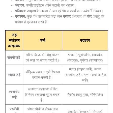
भंडारण
: कार्बोहाइड्रेट्स (जैसे स्टार्च) का भंडारण।
परिवहन:
जाइलम
के माध्यम से जल एवं पोषक तत्वों का ऊर्ध्वगामी संवहन।
प्रजनन:
कुछ पौधे रूपांतरित जड़ों जैसे
प्रकंद
(अदरक) या
कंद
(आलू) के
माध्यम से प्रजनन करते हैं।
जड़
रूपांतरण
कार्य
उदाहरण
का प्रकार
भविष्य के उपयोग हेतु भोजन
गाजर (फ्यूसीफॉर्म), शकरकंद
संचयी जड़ें
एवं जल का संचय करती हैं।
(कंदमूल), चुकंदर (शंक्वाकार)
मक्का (सहारा जड़ें), बरगद
यांत्रिक सहायता एवं स्थिरता
सहारा जड़ें
(वायवीय जड़ें), गन्ना (अपस्थानिक
प्रदान करती हैं।
जड़ें)
जलमग्न वातावरण में गैस
श्वसनीय
विनिमय (श्वसन) सुगम बनाती
मैंग्रोव (वायु मूल), सोनेराटिया
जड़ें
हैं।
परजीवी
पोषक पौधों से पोषक तत्व
अमरबेल (कस्कुटा), मिसलटो