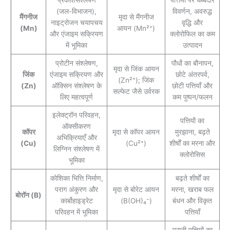
प्रकाशसंश्लेषण
पत्तियों पर धब्बेदार
(जल-विभाजन),
विवर्णन, अवरुद्ध
मैंगनीज
मृदा से मैंगनीज
नाइट्रोजन चयापचय
वृद्धि और
(Mn)
आयन (Mn²⁺)
और एंजाइम सक्रियण
क्लोरोफिल का कम
में भूमिका
उत्पादन
प्रोटीन संश्लेषण,
पौधों का बौनापन,
मृदा से जिंक आयन
जिंक
एंजाइम सक्रियण और
छोटे अंतरपर्व,
(Zn²⁺); जिंक
(Zn)
ऑक्सिन संश्लेषण के
छोटी पत्तियाँ और
सल्फेट जैसे उर्वरक
लिए महत्वपूर्ण
कम पुष्पन/फलन
इलेक्ट्रॉन परिवहन,
पत्तियों का
ऑक्सीकरण
कॉपर
मृदा से कॉपर आयन
मुरझाना, बढ़ते
अभिक्रियाएँ और
(Cu)
(Cu²⁺)
शीर्षों का मरना और
लिग्निन संश्लेषण में
क्लोरोसिस
भूमिका
कोशिका भित्ति निर्माण,
बढ़ते शीर्षों का
पराग अंकुरण और
मृदा से बोरेट आयन
मरना, खराब फल
बोरॉन (B)
कार्बोहाइड्रेट
(B(OH)₄⁻)
बंधन और विकृत
परिवहन में भूमिका
पत्तियाँ