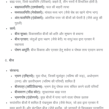
बाह्य परत, जिसे फलभित्ति (पेरिकार्प) कहते हैं, तीन स्तरों में विभाजित होती है:
बाह्यफलभित्ति (एक्सोकार्प):
फल की बाहरी त्वचा
मध्यफलभित्ति (मेसोकार्प):
मांसल मध्य भाग (जैसे सेब का खाने योग्य भाग)
अंत:फलभित्ति (एंडोकार्प):
आंतरिक परत जो बीजों को घेरती है (जैसे आड़ू की
गुठली)
कार्य:
बीज सुरक्षा:
विकासशील बीजों को क्षति और शुष्कन से बचाना
बीज प्रसार:
जंतुओं द्वारा भक्षण (जैसे बेरी) या वायु/जल द्वारा प्रसार में
सहायता
पोषण आपूर्ति:
बीज विकास और प्रसार हेतु शर्करा व पोषक तत्व प्रदान करना
6.
बीज
संरचना:
भ्रूण (एम्ब्रियो):
युवा पौधा, जिसमें मूलांकुर (भविष्य की जड़), अधोभ्रूण
(तना) और ऊपरीभ्रूण (भविष्य की पत्तियाँ) शामिल हैं
बीजपत्र (कॉटिलिडन्स):
भ्रूण हेतु पोषक तत्व संचित करने वाली पत्तियाँ
बीजावरण (सीड कोट):
सुरक्षात्मक बाह्य परत
भ्रूणपोष (एंडोस्पर्म):
कुछ बीजों में पाया जाने वाला पोषक ऊतक
रूपांतरित बीजों में शामिल हैं पंखयुक्त बीज (जैसे मेपल, जो हवा द्वारा प्रसार में
मदद करते हैं) और कंटकित बीज (जैसे बर्डॉक, जो जानवरों से चिपककर प्रसारित