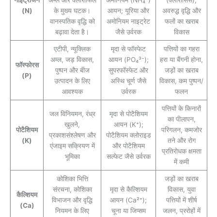
नाइट्रोजन
अम्ल और क्लोरोफिल
अमोनियम (NH₄⁺)
(क्लोरोसिस),
(N)
के मुख्य घटक।
आयन; यूरिया और
अवरुद्ध वृद्धि और
वानस्पतिक वृद्धि को
अमोनियम नाइट्रेट
फलों का खराब
बढ़ावा देता है।
जैसे उर्वरक
विकास
एटीपी, न्यूक्लिक
मृदा से फॉस्फेट
पत्तियों का गहरा
अम्ल, जड़ विकास,
आयन (PO₄³⁻);
हरा या बैंगनी होना,
फॉस्फोरस
पुष्पन और बीज
सुपरफॉस्फेट और
जड़ों का खराब
(P)
उत्पादन के लिए
अस्थि चूर्ण जैसे
विकास, कम पुष्पन/
आवश्यक
उर्वरक
फलन
पत्तियों के किनारों
जल विनियमन, रंध्र
मृदा से पोटैशियम
का पीलापन,
खुलने,
आयन (K⁺);
पोटैशियम
परिगलन, कमजोर
प्रकाशसंश्लेषण और
पोटैशियम क्लोराइड
(K)
तने और रोग
एंजाइम सक्रियण में
और पोटैशियम
प्रतिरोधक क्षमता
भूमिका
सल्फेट जैसे उर्वरक
में कमी
कोशिका भित्ति
जड़ों का खराब
संरचना, कोशिका
मृदा से कैल्शियम
विकास, युवा
कैल्शियम
विभाजन और वृद्धि
आयन (Ca²⁺);
पत्तियों में शीर्ष
(Ca)
नियमन के लिए
चूना या जिप्सम
जलन, प्ररोहों में