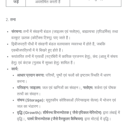
जड़ें
अवशोषित करती हैं
2.
तना
संरचना:
तनों में संवहनी बंडल (जाइलम एवं फ्लोएम), बाह्यत्वचा (एपिडर्मिस) तथा
वल्कुट ऊतक (कोर्टेक्स टिश्यू) पाए जाते हैं।
द्विबीजपत्री पौधों में संवहनी बंडल वलयाकार व्यवस्था में होते हैं, जबकि
एकबीजपत्रियों में ये बिखरे हुए होते हैं।
रूपांतरित तनों में प्रवर्धी (स्ट्रॉबेरी में कायिक प्रजनन हेतु), कंद (आलू में संचय
हेतु) एवं कंटक (गुलाब में सुरक्षा हेतु) शामिल हैं।
कार्य:
आधार प्रदान करना:
पत्तियों, पुष्पों एवं फलों को इष्टतम स्थिति में धारण
करना।
परिवहन: जाइलम:
जल एवं खनिजों का संवहन।,
फ्लोएम:
शर्करा एवं पोषक
तत्वों का संवहन।
संचय (Storage):
मृदूतकीय कोशिकाओं (पैरेन्काइमा सेल्स) में भोजन एवं
जल का भंडारण।
वृद्धि (Growth): शीर्षस्थ विभज्योतक ( जैसे एपिकल मेरिस्टेम)
द्वारा लंबाई में
वृद्धि।,
पार्श्व विभज्योतक (जैसे वैस्कुलर कैम्बियम)
द्वारा मोटाई में वृद्धि।