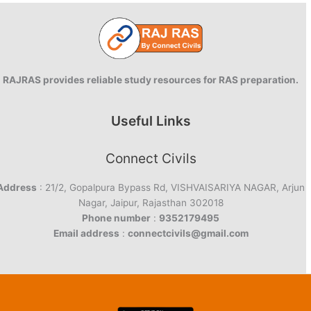
RAJRAS provides reliable study resources for RAS preparation.
Useful Links
Connect Civils
Address
: 21/2, Gopalpura Bypass Rd, VISHVAISARIYA NAGAR, Arjun
Nagar, Jaipur, Rajasthan 302018
Phone number
:
9352179495
Email address
:
connectcivils@gmail.com