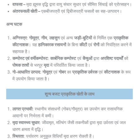
वाफसा –
मृदा ह्यूमस वृद्धि द्वारा वायु संचार सुधार एवं सीमित सिंचाई को प्रोत्साहन।
अंतरफसली खेती –
एकबीजपत्री एवं द्विबीजपत्री फसलों का सह-उत्पादन।
अन्य घटक
अग्निस्त्र
:
गोमूत्र
,
नीम
,
लहसुन
एवं अन्य
जड़ी-बूटियों
से निर्मित एक
प्राकृतिक
कीटनाशक
। यह
हानिकारक रसायनों
के बिना
कीटों
एवं
रोगों
को नियंत्रित करने में
सहायक है।
कम्पोस्ट एवं वर्मीकम्पोस्ट
:
कार्बनिक कम्पोस्ट
एवं
केंचुओं
द्वारा
अपशिष्ट पदार्थों
को
पोषक तत्वों
से भरपूर
मृदा
में परिवर्तित किया जाता है।
गो-आधारित उत्पाद
:
गोमूत्र
एवं
गोबर
का
प्राकृतिक उर्वरक
एवं
कीटनाशक
के रूप
में उपयोग किया जाता है।
शून्य बजट प्राकृतिक खेती के लाभ
लागत प्रभावी
: स्थानीय संसाधनों (गोबर/गौमूत्र) का उपयोग कर रासायनिक
आदानों पर निर्भरता में कमी।
मृदा स्वास्थ्य सुधार
: जीवामृत, मल्चिंग जैसी तकनीकों द्वारा मृदा उर्वरता एवं जल
धारण क्षमता में वृद्धि।
स्थिरता
: पर्यावरण अनुकूल विधियाँ मृदा क्षरण रोकती हैं।