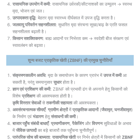
रासायनिक उपयोग में कमी
: रासायनिक उर्वरकों/कीटनाशकों का उन्मूलन → स्वस्थ
मृदा, भोजन एवं जल।
उत्पादकता वृद्धि
: बेहतर मृदा स्वास्थ्य दीर्घकाल में उपज वृद्धि करता है।
जलवायु परिवर्तन सहनशीलता
: सुधारित मृदा संरचना सूखा/बाढ़ के प्रति फसल
सहनशीलता बढ़ाती है।
किसान सशक्तिकरण
: बाह्य आदानों पर निर्भरता कम → स्वदेशी बीज संरक्षण एवं
स्वावलंबन को बढ़ावा।
शून्य बजट प्राकृतिक खेती (ZBNF) की प्रमुख चुनौतियाँ
संक्रमणकालीन अवधि
: मृदा के समायोजन के कारण प्रारंभ में
उपज में कमी
आ
सकती है, परंतु समयानुसार
सुधार
होता है।
ज्ञान एवं प्रशिक्षण की कमी
: ZBNF को प्रभावी ढंग से अपनाने हेतु किसानों को
विशेष
प्रशिक्षण
की आवश्यकता होती है।
कृषि विस्तार सेवाओं
से
तकनीकी सहायता
की आवश्यकता।
अवसंरचनात्मक सीमाएँ
:
ग्रामीण क्षेत्रों
में
प्राकृतिक आदानों
(
जैवामृत, घनजीवामृत
)
के निर्माण एवं
भंडारण
हेतु
संसाधनों की कमी
।
बाजार पहुँच संबंधी बाधाएँ
:
प्रमाणीकरण
,
पैकेजिंग
और
विपणन
सुविधाओं के अभाव
में
जैविक उत्पादों
का बड़े बाजारों तक पहुँचना चुनौतीपूर्ण।
पारंपरिक सोच की बाध्यता
:
रासायनिक खेती
पर निर्भर क्षेत्रों में किसानों को
ZBNF