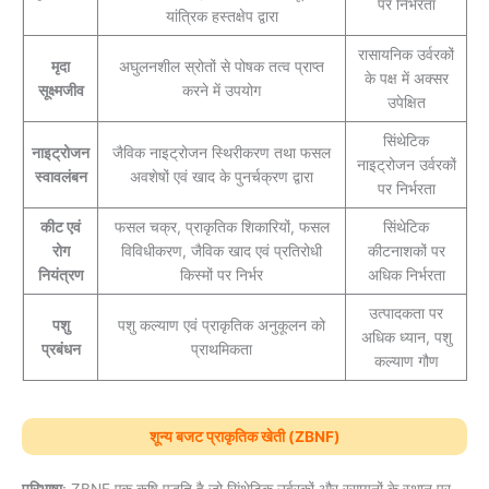
पर निर्भरता
यांत्रिक हस्तक्षेप द्वारा
रासायनिक उर्वरकों
मृदा
अघुलनशील स्रोतों से पोषक तत्व प्राप्त
के पक्ष में अक्सर
सूक्ष्मजीव
करने में उपयोग
उपेक्षित
सिंथेटिक
नाइट्रोजन
जैविक नाइट्रोजन स्थिरीकरण तथा फसल
नाइट्रोजन उर्वरकों
स्वावलंबन
अवशेषों एवं खाद के पुनर्चक्रण द्वारा
पर निर्भरता
कीट एवं
फसल चक्र, प्राकृतिक शिकारियों, फसल
सिंथेटिक
रोग
विविधीकरण, जैविक खाद एवं प्रतिरोधी
कीटनाशकों पर
नियंत्रण
किस्मों पर निर्भर
अधिक निर्भरता
उत्पादकता पर
पशु
पशु कल्याण एवं प्राकृतिक अनुकूलन को
अधिक ध्यान, पशु
प्रबंधन
प्राथमिकता
कल्याण गौण
शून्य बजट प्राकृतिक खेती (ZBNF)
परिभाषा
: ZBNF एक कृषि पद्धति है जो सिंथेटिक उर्वरकों और रसायनों के स्थान पर